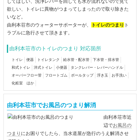
してほしい、洗浄レバーを回しても水が流れないので見て
欲しい、トイレに異物がつまってしまったので取り除きた
いなど。
トイレのつまり
由利本荘市のウォーターサポーターが、
ト
ラブルに急行させて頂きます。
由利本荘市のトイレのつまり 対応箇所
トイレ
便器
トイレタンク
給水管・配水管
下水管・排水管
和式トイレ
洋式トイレ
小便器
タンクレバー・レバーハンドル
オーバーフロー管
フロートゴム
ボールタップ
浮き玉
お手洗い
化粧室 ほか
由利本荘市でお風呂のつまり解消
由利本荘市近
お風呂の
辺で
つまり
にお困りでしたら、当水道屋が急行のうえ解消させ