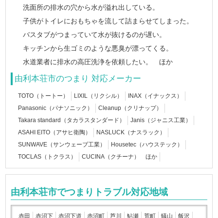
洗面所の排水の穴から水が溢れ出している。
子供がトイレにおもちゃを流して詰まらせてしまった。
バスタブがつまっていて水が抜けるのが遅い。
キッチンから生ゴミのような悪臭が漂ってくる。
水道業者に排水の高圧洗浄を依頼したい。 ほか
由利本荘市のつまり 対応メーカー
TOTO（トートー）
LIXIL（リクシル）
INAX（イナックス）
Panasonic（パナソニック）
Cleanup（クリナップ）
Takara standard（タカラスタンダード）
Janis（ジャニス工業）
ASAHI EITO（アサヒ衛陶）
NASLUCK（ナスラック）
SUNWAVE（サンウェーブ工業）
Housetec（ハウステック）
TOCLAS（トクラス）
CUCINA（クチーナ） ほか
由利本荘市でつまりトラブル対応地域
赤田
赤沼下
赤沼下道
赤沼町
芦川
鮎瀬
荒町
蟻山
飯沢