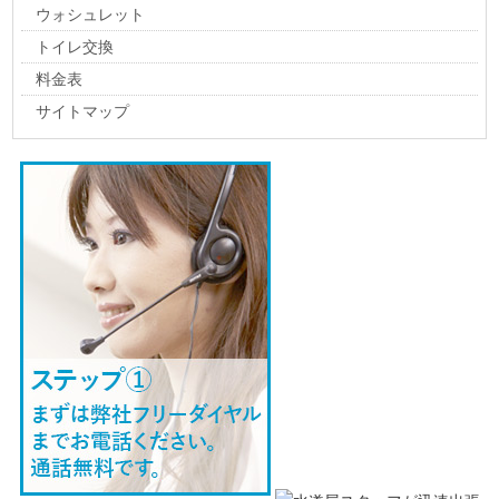
ウォシュレット
二十六木
鳥田目
長坂
中田代
中館
中竪町
中帳
中俣
中梵天
トイレ交換
中町
中横町
西大鍬町
西小人町
西沢
西梵天
西目町海士剥
料金表
西目町出戸
西目町西目
西目町沼田
二番堰
濡浜北
及位
畑谷
八幡下
花畑町
羽広
浜三川
浜ノ町
東鮎川
東中沢
東梵天
サイトマップ
東町
東由利老方
東由利蔵
東由利黒渕
東由利宿
東由利杉森
東由利田代
東由利舘合
東由利法内
日役町
平石
平岫
深沢
福山
藤崎
船岡
船ケ台
不戻沢
古川端
古雪町
本荘
本田仲町
梵天谷地
前郷
曲沢
町村
松街道
松ケ崎
松本
万願寺
美倉町
水林
南ノ股
南福田
宮内
宮沢
森子
柳生
薬師堂
矢島町荒沢
矢島町川辺
矢島町木在
矢島町坂之下
矢島町城内
矢島町新荘
矢島町立石
矢島町舘町
矢島町田中町
矢島町七日町
矢島町元町
矢島町矢島町
谷地町
山内
山田
山本
湯沢
吉沢
米坂
猟師町