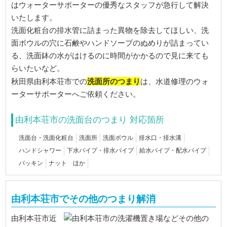
はウォーターサポーターの優秀なスタッフが急行して解決
いたします。
洗面化粧台の排水管に詰まった異物を除去してほしい、洗
面ボウルの穴に石鹸やハンドソープのぬめりが詰まってい
る、洗面鉢の水がはけるのに時間がかかるので見に来ても
らいたいなど。
洗面所のつまり
秋田県由利本荘市での
は、水道修理のウォ
ーターサポーターへご依頼ください。
由利本荘市の洗面台のつまり 対応箇所
洗面台・洗面化粧台
洗面所
洗面ボウル
排水口・排水溝
ハンドシャワー
下水パイプ・排水パイプ
給水パイプ・配水パイプ
パッキン
ナット ほか
由利本荘市でその他のつまり解消
由利本荘市近