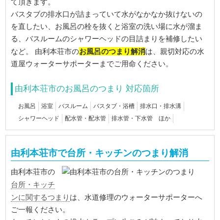
て頂きます。
バスタブの排水口が詰まっていて水がなかなか抜けないの
を直したい、お風呂の栓を抜くと浴室の洗い場に水が溜ま
る、バスルームのシャワーヘッドの目詰まりを補修したい
お風呂のつまり解消
など。 由利本荘市の
は、親切対応の水
道屋ウォーターサポーターまでご用命ください。
由利本荘市のお風呂のつまり 対応箇所
お風呂
浴室
バスルーム
バスタブ・浴槽
排水口・排水溝
シャワーヘッド
配水管・配水管
排水管・下水管 ほか
由利本荘市で台所・キッチンのつまり解消
由利本荘市の
台所・キッチ
ンに関するつまり
は、水道修理のウォーターサポーターへ
ご一報ください。