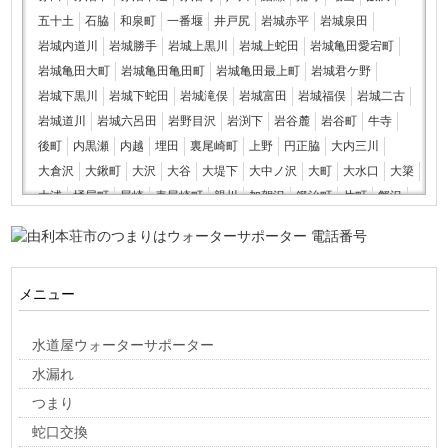
五十土
石脇
和泉町
一番堰
井戸尻
岩城赤平
岩城泉田
岩城内道川
岩城勝手
岩城上黒川
岩城上蛇田
岩城亀田愛宕町
岩城亀田大町
岩城亀田亀田町
岩城亀田最上町
岩城君ケ野
岩城下黒川
岩城下蛇田
岩城滝俣
岩城富田
岩城福俣
岩城二古
岩城道川
岩城六呂田
岩野目沢
岩渕下
岩谷麓
岩谷町
牛寺
後町
内黒瀬
内越
埋田
裏尾崎町
上野
円正脇
大内三川
大倉沢
大鍬町
大沢
大谷
大堤下
大中ノ沢
大町
大水口
大簗
大浦
桶屋町
尾崎
表尾崎町
親川
加賀沢
鍛治町
片町
蟹沢
金山
上大野
烏川
川口
川西
瓦谷地
観音町
観音森
北裏地
北ノ股
北福田
狐森
給人町
切通
葛岡
葛法
久保田
黒沢
下地ケ沢
小栗山
小菅野
小人町
小防ケ沢
御門
今野谷地
肴町
メニュー
坂部
桜小路
笹道
砂糖畑
三条
下大野
下川原中島
新上条
陳ケ森
新組町
新沢
新田
神沢
陣場岱
巣組
砂子下
堰口
水道屋ウォーターサポーター
瀬越場
千刈
雪車町
大門
高尾
滝
滝ノ沢
舘
舘前
谷山小路
田町
玉ノ池
鳥海町上川内
鳥海町上笹子
鳥海町上直根
水漏れ
鳥海町栗沢
鳥海町小川
鳥海町戈之神
鳥海町猿倉
鳥海町下川内
つまり
鳥海町下笹子
鳥海町下直根
鳥海町中直根
鳥海町伏見
鳥海町百宅
蛇口交換
調練場
土倉
土谷
堤脇
鶴沼
出戸上野
出戸町
寺後
徳沢