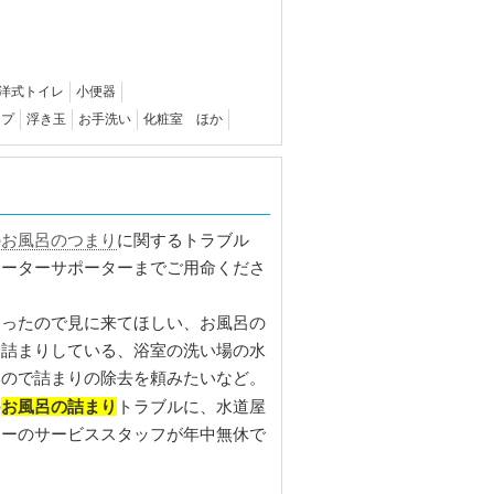
洋式トイレ
小便器
ップ
浮き玉
お手洗い
化粧室 ほか
お風呂のつまり
の
に関するトラブル
ォーターサポーターまでご用命くださ
まったので見に来てほしい、お風呂の
目詰まりしている、浴室の洗い場の水
いので詰まりの除去を頼みたいなど。
お風呂の詰まり
の
トラブルに、水道屋
ターのサービススタッフが年中無休で