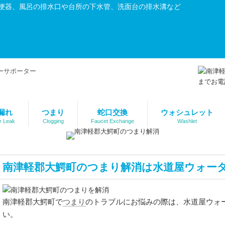
便器、風呂の排水口や台所の下水管、洗面台の排水溝など
漏れ
つまり
蛇口交換
ウォシュレット
r Leak
Clogging
Faucet Exchange
Washlet
南津軽郡大鰐町のつまり解消は水道屋ウォー
つまり
南津軽郡大鰐町で
のトラブルにお悩みの際は、水道屋ウォ
い。