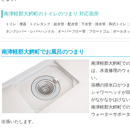
南津軽郡大鰐町のトイレのつまり 対応箇所
トイレ
便器
トイレタンク
給水管・配水管
下水管・排水管
和式トイレ
タンクレバー・レバーハンドル
オーバーフロー管
フロートゴム
ボールタ
南津軽郡大鰐町でお風呂のつまり
南津軽郡大鰐町で
は、水道修理のウ
い。
浴槽の排水口がつ
シャワーヘッドが
がなかなかはけな
南津軽郡大鰐町で
ウォーターサポー
出張いたします。