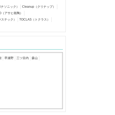
c（パナソニック）
Cleanup（クリナップ）
EITO（アサヒ衛陶）
ハウステック）
TOCLAS（トクラス）
館
早瀬野
三ツ目内
森山