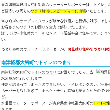
青森県南津軽郡大鰐町対応のウォーターサポーターは、トイレ、
つまり解消にスピーディーに出張
ど幅広い水周りの
いたします。
当水道屋のサービススタッフが確かな技術力と親切な対応、そし
お客さまのつまりのお困りを全力で解決いたします。
詳しくは年中無休のコールセンター（通話料金は無料です。）ま
い。
お見積り無料でつまり解
つまり修理のウォーターサポーターが、
南津軽郡大鰐町でトイレのつまり
トイレのつまり
南津軽郡大鰐町で
にお困りでしたら、当
水道屋が急行いたします。
便器が詰まってしまったので直したい、トイレタンクのレバーを
ペーパーを流し過ぎてしまった・子供が異物を詰まらせたので便
ど。
トイレの
水道屋ウォーターサポーターが青森県南津軽郡大鰐町の
きます。