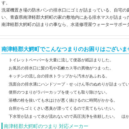
す。
洗濯機置き場の防水パンの排水口にゴミが詰まっている、自宅の
い、青森県南津軽郡大鰐町の家の敷地内にある排水マスが詰まっ
南津軽郡大鰐町の詰まりの事なら、水道修理屋ウォーターサポー
南津軽郡大鰐町でこんなつまりのお困りはございま
トイレットペーパーを大量に流して便器が紙詰まりした。
お風呂の排水口に髪の毛や石鹸カス等の異物がつまった。
キッチンの流し台の排水トラップから汚水があふれる。
洗面台の排水溝にハンドソープ・せっけん等のぬめりが詰まって
便所のつまりがラバーカップを使っても取り除けない。
浴槽の栓を抜いても水はけが悪く抜けるのに時間がかかる。
台所からゴミくさい悪臭が漂ってくるので見てもらいたい。
下水管が詰まって水が流れないので高圧洗浄を依頼したい。 ほ
南津軽郡大鰐町のつまり 対応メーカー