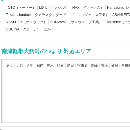
TOTO（トートー）
LIXIL（リクシル）
INAX（イナックス）
Panasoni
Takara standard（タカラスタンダード）
Janis（ジャニス工業）
ASAHI 
NASLUCK（ナスラック）
SUNWAVE（サンウェーブ工業）
Housetec（
CUCINA（クチーナ） ほか
南津軽郡大鰐町のつまり 対応エリア
居土
大鰐
唐牛
蔵館
駒木
鯖石
島田
宿川原
長峰
苦木
虹貝
八幡