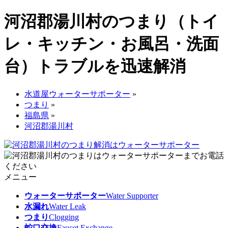
河沼郡湯川村のつまり（トイ
レ・キッチン・お風呂・洗面
台）トラブルを迅速解消
水道屋ウォーターサポーター
»
つまり
»
福島県
»
河沼郡湯川村
メニュー
ウォーターサポーター
Water Supporter
水漏れ
Water Leak
つまり
Clogging
蛇口交換
Faucet Exchange