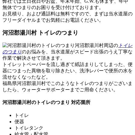
弊社では土日祝日やお盆、年末年始、G.W.も休まず、年中
無休でつまりのお困りを受け付けております。
お見積り、および通話料は無料
ですので、まずは当水道屋の
フリーダイヤルまでお気軽にお電話ください。
河沼郡湯川村 トイレのつまり
河沼郡湯川村周辺の
トイレ
のつまり
のお悩みを、当水道屋がスピード出張のうえ丁寧な
作業で解決させて頂きます。
トイレットペーパーを流し過ぎて紙詰まりしてしまった、便
器につまった異物を取り除きたい、洗浄レバーで便所の水を
流せなくなったなど。
福島県河沼郡湯川村でこのような
トイレのつまり
がございま
したら、ウォーターサポーターまでご用命ください。
河沼郡湯川村のトイレのつまり 対応箇所
トイレ
便器
トイレタンク
給水管・配水管