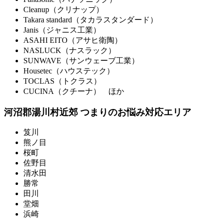
Cleanup（クリナップ）
Takara standard（タカラスタンダード）
Janis（ジャニス工業）
ASAHI EITO（アサヒ衛陶）
NASLUCK（ナスラック）
SUNWAVE（サンウェーブ工業）
Housetec（ハウステック）
TOCLAS（トクラス）
CUCINA（クチーナ） ほか
河沼郡湯川村近郊 つまりのお悩み対応エリア
笈川
熊ノ目
桜町
佐野目
清水田
勝常
田川
堂畑
浜崎