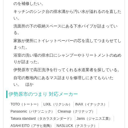
のを補修したい。
キッチンのシンク台の排水溝から汚い水が溢れるのを直した
い。
洗面所の下の収納スペースにある下水パイプが詰まってい
る。
家族が便所にトイレットペーパーの芯を流してつまらせてし
まった。
浴室の洗い場の排水口にシャンプーやトリートメントのぬめ
りが詰まった。
伊勢原市で高圧洗浄を行ってくれる水道業者を探している。
自宅の敷地内にあるマス詰まりを修理しにきてもらいた
い。 ほか
伊勢原市のつまり 対応メーカー
TOTO（トートー）
LIXIL（リクシル）
INAX（イナックス）
Panasonic（パナソニック）
Cleanup（クリナップ）
Takara standard（タカラスタンダード）
Janis（ジャニス工業）
ASAHI EITO（アサヒ衛陶）
NASLUCK（ナスラック）