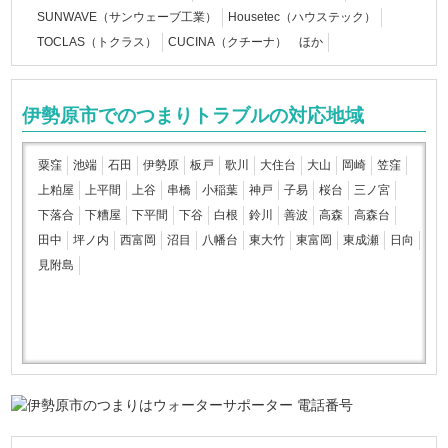
SUNWAVE（サンウェーブ工業）
Housetec（ハウステック）
TOCLAS（トクラス）
CUCINA（クチーナ） ほか
伊勢原市でのつまりトラブルの対応地域
粟窪
池端
石田
伊勢原
板戸
歌川
大住台
大山
岡崎
笠窪
上粕屋
上平間
上谷
串橋
小稲葉
神戸
子易
桜台
三ノ宮
下落合
下糟屋
下平間
下谷
白根
鈴川
善波
高森
高森台
田中
坪ノ内
西富岡
沼目
八幡台
東大竹
東富岡
東成瀬
日向
見附島