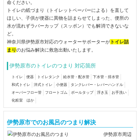
命ください。
トイレの紙づまり（トイレットペーパーによる）を直して
ほしい、子供が便器に異物を詰まらせてしまった、便所の
水が流れずラバーカップ（スッポン）でも解消できないな
ど。
トイレ詰
神奈川県伊勢原市対応のウォーターサポーターが
まり
のお悩み解決に救急出動いたします。
伊勢原市のトイレのつまり 対応箇所
トイレ
便器
トイレタンク
給水管・配水管
下水管・排水管
和式トイレ
洋式トイレ
小便器
タンクレバー・レバーハンドル
オーバーフロー管
フロートゴム
ボールタップ
浮き玉
お手洗い
化粧室 ほか
伊勢原市でのお風呂のつまり解決
伊勢原市周辺