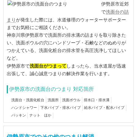
伊勢原市近郊
洗面台の詰
で
まり
が発生した際には、水道修理のウォーターサポーター
までお気軽にご相談ください。
神奈川県伊勢原市で洗面所の排水溝の詰まりを取り除きた
い、洗面ボウルの穴にハンドソープ・石鹸などのぬめりが
つかえている、洗面化粧台の排水管を高圧洗浄してほしい
など。
洗面台がつまって
伊勢原市で
しまったら、当水道屋が迅速
出張して、誠心誠意つまりの解決作業を行います。
伊勢原市の洗面台のつまり 対応箇所
洗面台・洗面化粧台
洗面所
洗面ボウル
排水口・排水溝
ハンドシャワー
下水パイプ・排水パイプ
給水パイプ・配水パイプ
パッキン
ナット ほか
伊勢原市でのその他のつまり解消