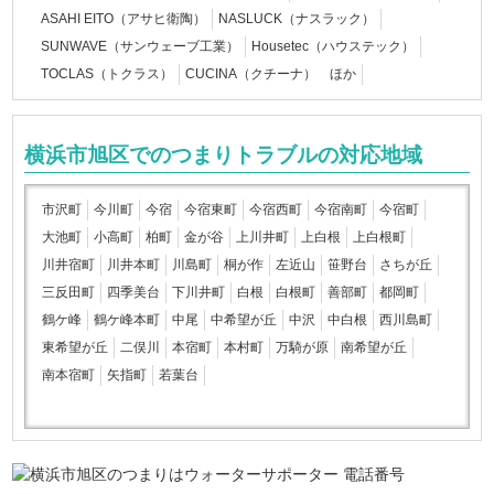
ASAHI EITO（アサヒ衛陶）
NASLUCK（ナスラック）
SUNWAVE（サンウェーブ工業）
Housetec（ハウステック）
TOCLAS（トクラス）
CUCINA（クチーナ） ほか
横浜市旭区でのつまりトラブルの対応地域
市沢町
今川町
今宿
今宿東町
今宿西町
今宿南町
今宿町
大池町
小高町
柏町
金が谷
上川井町
上白根
上白根町
川井宿町
川井本町
川島町
桐が作
左近山
笹野台
さちが丘
三反田町
四季美台
下川井町
白根
白根町
善部町
都岡町
鶴ケ峰
鶴ケ峰本町
中尾
中希望が丘
中沢
中白根
西川島町
東希望が丘
二俣川
本宿町
本村町
万騎が原
南希望が丘
南本宿町
矢指町
若葉台