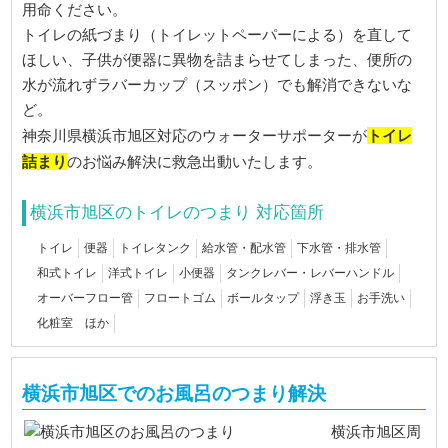
用命ください。
トイレの紙づまり（トイレットペーパーによる）を直して
ほしい、子供が便器に異物を詰まらせてしまった、便所の
水が流れずラバーカップ（スッポン）でも解消できないな
ど。
トイレ
神奈川県横浜市旭区対応のウォーターサポーターが
詰まり
のお悩み解決に救急出動いたします。
横浜市旭区のトイレのつまり 対応箇所
トイレ
便器
トイレタンク
給水管・配水管
下水管・排水管
和式トイレ
洋式トイレ
小便器
タンクレバー・レバーハンドル
オーバーフロー管
フロートゴム
ボールタップ
浮き玉
お手洗い
化粧室 ほか
横浜市旭区でのお風呂のつまり解決
横浜市旭区周