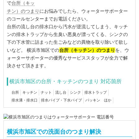
台所（キッ
で
チン）のつまり
にお悩みでしたら、ウォーターサポーター
のコールセンターまでお電話ください。
台所の流し台の排水口から汚水が逆流してしまう、キッチ
ンの排水トラップから生臭い悪臭が漂ってくる、シンクの
下の下水管に詰まった生ごみなどの異物を取り除いて欲し
台所（キッチン）のつまり
いなど。 横浜市旭区での
を、ウ
ォーターサポーターの優秀なサービススタッフが全力で解
決させて頂きます。
横浜市旭区の台所・キッチンのつまり 対応箇所
台所
キッチン
ナット
流し台
シンク
排水トラップ
排水溝・排水口
排水パイプ・下水パイプ
パッキン ほか
横浜市旭区での洗面台のつまり解決