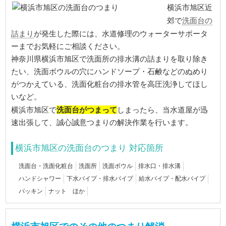
横浜市旭区近
洗面台の
郊で
詰まり
が発生した際には、水道修理のウォーターサポータ
ーまでお気軽にご相談ください。
神奈川県横浜市旭区で洗面所の排水溝の詰まりを取り除き
たい、洗面ボウルの穴にハンドソープ・石鹸などのぬめり
がつかえている、洗面化粧台の排水管を高圧洗浄してほし
いなど。
洗面台がつまって
横浜市旭区で
しまったら、当水道屋が迅
速出張して、誠心誠意つまりの解決作業を行います。
横浜市旭区の洗面台のつまり 対応箇所
洗面台・洗面化粧台
洗面所
洗面ボウル
排水口・排水溝
ハンドシャワー
下水パイプ・排水パイプ
給水パイプ・配水パイプ
パッキン
ナット ほか