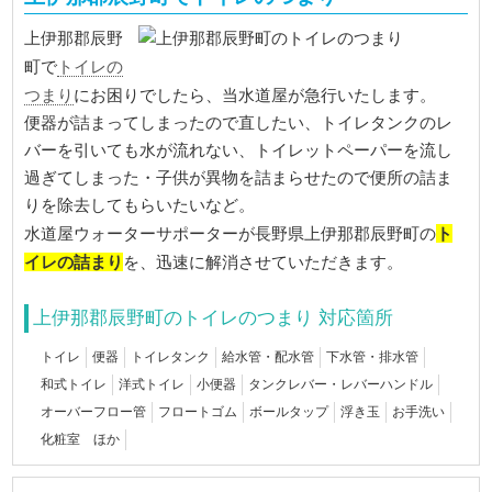
上伊那郡辰野
トイレの
町で
つまり
にお困りでしたら、当水道屋が急行いたします。
便器が詰まってしまったので直したい、トイレタンクのレ
バーを引いても水が流れない、トイレットペーパーを流し
過ぎてしまった・子供が異物を詰まらせたので便所の詰ま
りを除去してもらいたいなど。
ト
水道屋ウォーターサポーターが長野県上伊那郡辰野町の
イレの詰まり
を、迅速に解消させていただきます。
上伊那郡辰野町のトイレのつまり 対応箇所
トイレ
便器
トイレタンク
給水管・配水管
下水管・排水管
和式トイレ
洋式トイレ
小便器
タンクレバー・レバーハンドル
オーバーフロー管
フロートゴム
ボールタップ
浮き玉
お手洗い
化粧室 ほか