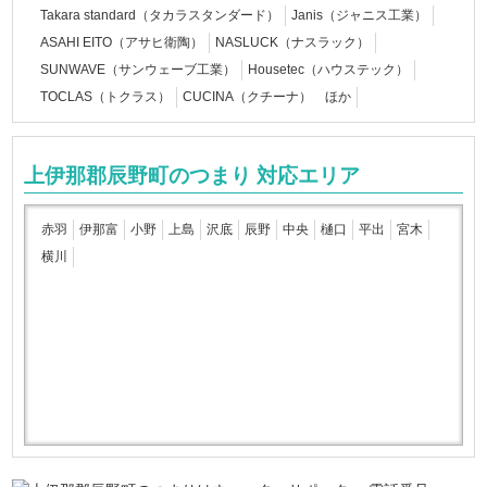
Takara standard（タカラスタンダード）
Janis（ジャニス工業）
ASAHI EITO（アサヒ衛陶）
NASLUCK（ナスラック）
SUNWAVE（サンウェーブ工業）
Housetec（ハウステック）
TOCLAS（トクラス）
CUCINA（クチーナ） ほか
上伊那郡辰野町のつまり 対応エリア
赤羽
伊那富
小野
上島
沢底
辰野
中央
樋口
平出
宮木
横川