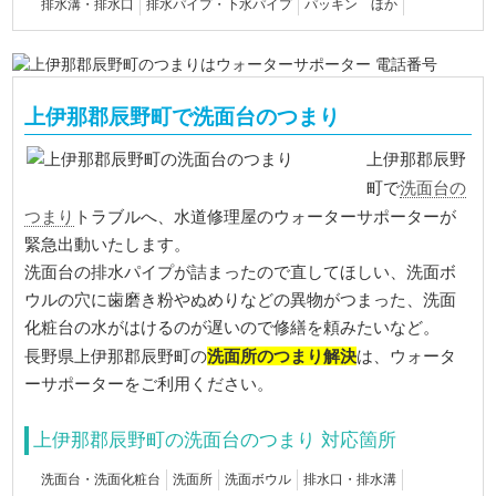
排水溝・排水口
排水パイプ・下水パイプ
パッキン ほか
上伊那郡辰野町で洗面台のつまり
上伊那郡辰野
洗面台の
町で
つまり
トラブルへ、水道修理屋のウォーターサポーターが
緊急出動いたします。
洗面台の排水パイプが詰まったので直してほしい、洗面ボ
ウルの穴に歯磨き粉やぬめりなどの異物がつまった、洗面
化粧台の水がはけるのが遅いので修繕を頼みたいなど。
洗面所のつまり解決
長野県上伊那郡辰野町の
は、ウォータ
ーサポーターをご利用ください。
上伊那郡辰野町の洗面台のつまり 対応箇所
洗面台・洗面化粧台
洗面所
洗面ボウル
排水口・排水溝