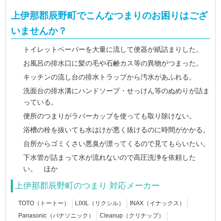
上伊那郡辰野町でこんなつまりのお困りはござ
いませんか？
トイレットペーパーを大量に流して便器が紙詰まりした。
お風呂の排水口に髪の毛や石鹸カス等の異物がつまった。
キッチンの流し台の排水トラップから汚水があふれる。
洗面台の排水溝にハンドソープ・せっけん等のぬめりが詰ま
っている。
便所のつまりがラバーカップを使っても取り除けない。
浴槽の栓を抜いても水はけが悪く抜けるのに時間がかかる。
台所からゴミくさい悪臭が漂ってくるので見てもらいたい。
下水管が詰まって水が流れないので高圧洗浄を依頼した
い。 ほか
上伊那郡辰野町のつまり 対応メーカー
TOTO（トートー）
LIXIL（リクシル）
INAX（イナックス）
Panasonic（パナソニック）
Cleanup（クリナップ）