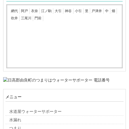
網代
阿戸
衣奈
江ノ駒
大引
神谷
小引
里
戸津井
中
畑
吹井
三尾川
門前
メニュー
水道屋ウォーターサポーター
水漏れ
つまり