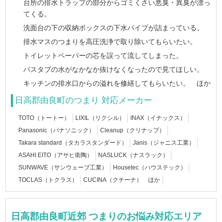
台所の排水トラップの部分からゴミくさい悪臭・異臭が漂っ
てくる。
洗面台の下の収納ボックスの下水パイプが詰まっている。
排水マスのつまりを高圧洗浄で取り除いてもらいたい。
トイレットペーパーの芯を誤って流してしまった。
バスタブの水がなかなか抜けなくなったので見てほしい。
キッチンの排水口からの溢れを修繕してもらいたい。 ほか
日高郡由良町のつまり 対応メーカー
TOTO（トートー）
LIXIL（リクシル）
INAX（イナックス）
Panasonic（パナソニック）
Cleanup（クリナップ）
Takara standard（タカラスタンダード）
Janis（ジャニス工業）
ASAHI EITO（アサヒ衛陶）
NASLUCK（ナスラック）
SUNWAVE（サンウェーブ工業）
Housetec（ハウステック）
TOCLAS（トクラス）
CUCINA（クチーナ） ほか
日高郡由良町近郊 つまりのお悩み対応エリア