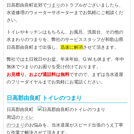
つまり
日高郡由良町近郊で
のトラブルがございましたら、
水道修理のウォーターサポーターまでお気軽にご相談くだ
さい。
トイレやキッチンはもちろん、お風呂、洗面台、その他の
水まわりのつまりを、弊社のサービススタッフが和歌山県
迅速に解消
日高郡由良町まで出張し、
させて頂きます。
弊社では土日祝日やお盆、年末年始、G.W.も休まず、年中
無休でつまりのお困りを受け付けております。
お見積り、および通話料は無料
ですので、まずは当水道屋
のフリーダイヤルまでお気軽にお電話ください。
日高郡由良町 トイレのつまり
日高郡由良町
トイレ
周辺の
のつまり
のお悩みを、当水道屋がスピード出張のうえ丁寧
な作業で解決させて頂きます。