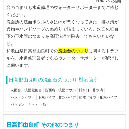
付近での
台のつまり
も水道修理のウォーターサポーターまでご依頼
ください。
洗面所の洗面ボウルの水はけが悪くなってきた、排水溝が
異物やハンドソープのぬめりで詰まっている、洗面化粧台
下の下水管のつまりを高圧洗浄で除去してもらいたいな
ど。
洗面台のつまり
和歌山県日高郡由良町での
に関するトラブ
ルを、水道修理業者であるウォーターサポーターが解消し
に伺います。
日高郡由良町の洗面台のつまり 対応箇所
洗面台・洗面化粧台
洗面所
洗面ボウル
排水口・排水溝
ハンドシャワー
下水パイプ・排水パイプ
給水パイプ・配水パイプ
パッキン
ナット ほか
日高郡由良町 その他のつまり