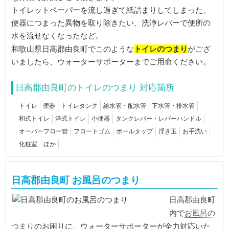
トイレットペーパーを流し過ぎて紙詰まりしてしまった、
便器につまった異物を取り除きたい、洗浄レバーで便所の
水を流せなくなったなど。
トイレのつまり
和歌山県日高郡由良町でこのような
がござ
いましたら、ウォーターサポーターまでご用命ください。
日高郡由良町のトイレのつまり 対応箇所
トイレ
便器
トイレタンク
給水管・配水管
下水管・排水管
和式トイレ
洋式トイレ
小便器
タンクレバー・レバーハンドル
オーバーフロー管
フロートゴム
ボールタップ
浮き玉
お手洗い
化粧室 ほか
日高郡由良町 お風呂のつまり
日高郡由良町
お風呂の
内で
つまり
のお困りに、ウォーターサポーターが全力対応いた