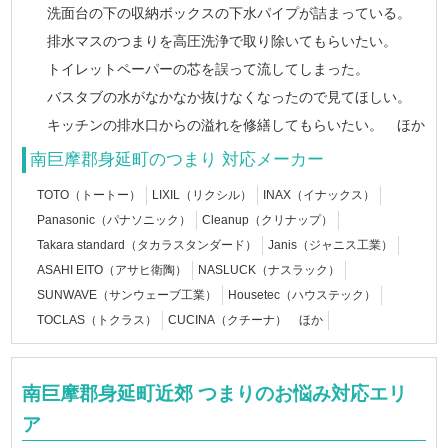
洗面台の下の収納ボックスの下水パイプが詰まっている。
排水マスのつまりを高圧洗浄で取り除いてもらいたい。
トイレットペーパーの芯を誤って流してしまった。
バスタブの水がなかなか抜けなくなったので見てほしい。
キッチンの排水口からの溢れを修繕してもらいたい。 ほか
南巨摩郡身延町のつまり 対応メーカー
TOTO（トートー）
LIXIL（リクシル）
INAX（イナックス）
Panasonic（パナソニック）
Cleanup（クリナップ）
Takara standard（タカラスタンダード）
Janis（ジャニス工業）
ASAHI EITO（アサヒ衛陶）
NASLUCK（ナスラック）
SUNWAVE（サンウェーブ工業）
Housetec（ハウステック）
TOCLAS（トクラス）
CUCINA（クチーナ） ほか
南巨摩郡身延町近郊 つまりのお悩み対応エリ
ア