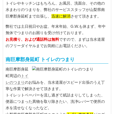
トイレやキッチンはもちろん、お風呂、洗面台、その他の
水まわりのつまりを、弊社のサービススタッフが山梨県南
迅速に解消
巨摩郡身延町まで出張し、
させて頂きます。
弊社では土日祝日やお盆、年末年始、G.W.も休まず、年中
無休でつまりのお困りを受け付けております。
お見積り、および通話料は無料
ですので、まずは当水道屋
のフリーダイヤルまでお気軽にお電話ください。
南巨摩郡身延町 トイレのつまり
南巨摩郡身延
トイ
町周辺の
レのつまり
のお悩みを、当水道屋がスピード出張のうえ丁
寧な作業で解決させて頂きます。
トイレットペーパーを流し過ぎて紙詰まりしてしまった、
便器につまった異物を取り除きたい、洗浄レバーで便所の
水を流せなくなったなど。