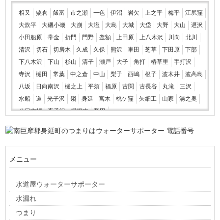
相又
粟倉
飯富
市之瀬
一色
伊沼
岩欠
上之平
梅平
江尻窪
大炊平
大磯小磯
大崩
大塩
大島
大城
大垈
大野
大山
遅沢
小田船原
帯金
折門
門野
釜額
上田原
上八木沢
川向
北川
清沢
切石
切房木
久成
久保
熊沢
車田
芝草
下田原
下部
下八木沢
下山
杉山
清子
瀬戸
大子
角打
椿草里
手打沢
寺沢
樋田
常葉
中之倉
中山
梨子
西嶋
根子
波木井
波高島
八坂
日向南沢
樋之上
平須
福原
古関
古長谷
丸滝
三沢
水船
道
光子沢
嶺
身延
宮木
桃ケ窪
矢細工
山家
湯之奥
八日市場
夜子沢
横根中
和田
メニュー
水道屋ウォーターサポーター
水漏れ
つまり