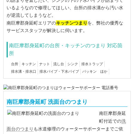
の詰まりを直したい、シンクの下の下水パイプが詰まって
いるようなので修理してほしい、台所の排水溝から汚い水
が逆流してしまうなど。
キッチンつまり
南巨摩郡身延町エリアの
を、弊社の優秀な
サービススタッフが解決しに伺います。
南巨摩郡身延町の台所・キッチンのつまり 対応箇
所
台所
キッチン
ナット
流し台
シンク
排水トラップ
排水溝・排水口
排水パイプ・下水パイプ
パッキン ほか
南巨摩郡身延町 洗面台のつまり
南巨摩郡身延
洗
町付近での
面台のつまり
も水道修理のウォーターサポーターまでご依