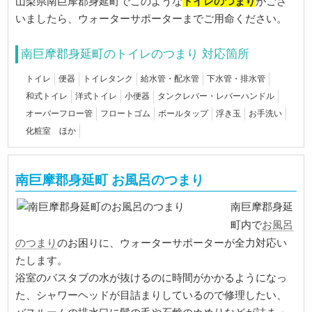
トイレのつまり
山梨県南巨摩郡身延町でこのような
がござ
いましたら、ウォーターサポーターまでご用命ください。
南巨摩郡身延町のトイレのつまり 対応箇所
トイレ
便器
トイレタンク
給水管・配水管
下水管・排水管
和式トイレ
洋式トイレ
小便器
タンクレバー・レバーハンドル
オーバーフロー管
フロートゴム
ボールタップ
浮き玉
お手洗い
化粧室 ほか
南巨摩郡身延町 お風呂のつまり
南巨摩郡身延
お風呂
町内で
のつまり
のお困りに、ウォーターサポーターが全力対応い
たします。
浴室のバスタブの水が抜けるのに時間がかかるようになっ
た、シャワーヘッドが目詰まりしているので修理したい、