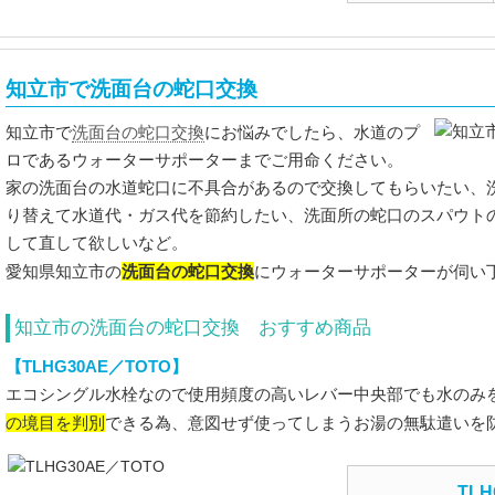
知立市で洗面台の蛇口交換
洗面台の蛇口交換
知立市で
にお悩みでしたら、水道のプ
ロであるウォーターサポーターまでご用命ください。
家の洗面台の水道蛇口に不具合があるので交換してもらいたい、
り替えて水道代・ガス代を節約したい、洗面所の蛇口のスパウト
して直して欲しいなど。
洗面台の蛇口交換
愛知県知立市の
にウォーターサポーターが伺い
知立市の洗面台の蛇口交換 おすすめ商品
【TLHG30AE／TOTO】
エコシングル水栓なので使用頻度の高いレバー中央部でも水のみ
の境目を判別
できる為、意図せず使ってしまうお湯の無駄遣いを
TLH