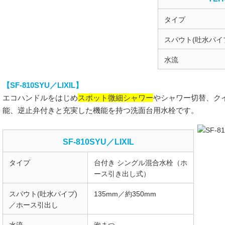
タイプ
スパウト(吐水パイ
水流
【SF-810SYU／LIXIL】
スポット微細シャワー
エコハンドルをはじめ
やシャワー切替、ク
能、逆止弁付きと充実した機能を持つ洗面台用水栓です。
SF-810SYU／LIXIL
タイプ
台付き シングル混合水栓（ホ
ース引き出し式）
スパウト(吐水パイプ)
135mm／約350mm
／ホース引出し