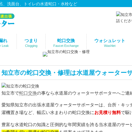
呂、洗面台、トイレの水道蛇口・水栓など
漏れ
つまり
蛇口交換
ウォシュレット
r Leak
Clogging
Faucet Exchange
Washlet
知立市の蛇口交換・修理は水道屋ウォーター
蛇口交換
知立市で
の事なら水道屋のウォーターサポーターへご連
愛知県知立市の出張水道屋ウォーターサポーターは、台所・キッ
お見積り無料
濯機置き場など、幅広い水まわりの蛇口交換に
で駆
豊富な水道蛇口の知識と圧倒的な年間実績を誇る当水道屋のサー