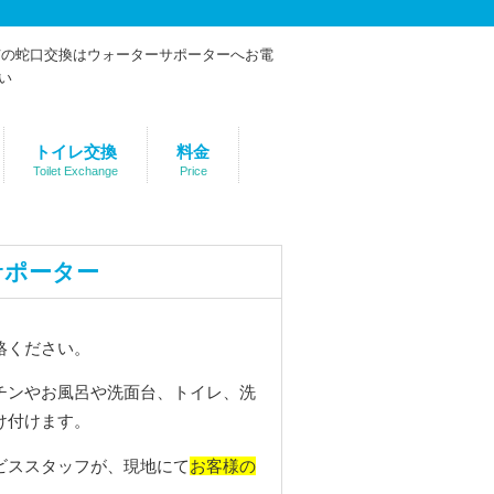
トイレ交換
料金
Toilet Exchange
Price
サポーター
絡ください。
チンやお風呂や洗面台、トイレ、洗
け付けます。
お客様の
ビススタッフが、現地にて