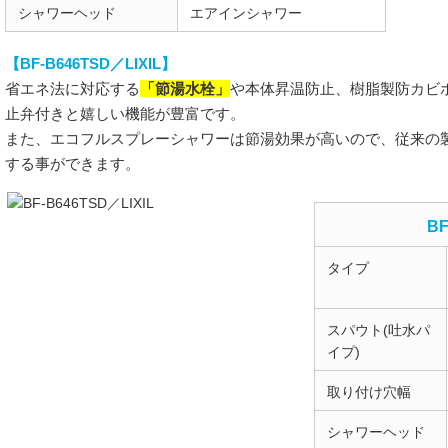
シャワーヘッド
エアインシャワー
【BF-B646TSD／LIXIL】
「節湯水栓」
省エネ法に対応する
や本体昇温防止、樹脂製防カビ
止弁付きと嬉しい機能が豊富です。
また、エコフルスプレーシャワーは節湯効果が高いので、従来の
する事ができます。
BF
タイプ
スパウト(吐水パ
イプ)
取り付け穴幅
シャワーヘッド