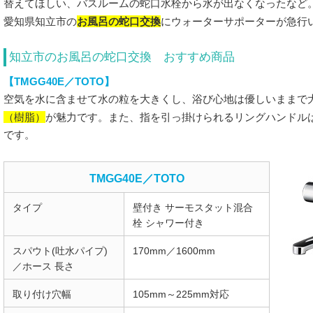
替えてほしい、バスルームの蛇口水栓から水が出なくなったなど
お風呂の蛇口交換
愛知県知立市の
にウォーターサポーターが急行
知立市のお風呂の蛇口交換 おすすめ商品
【TMGG40E／TOTO】
空気を水に含ませて水の粒を大きくし、浴び心地は優しいままで
（樹脂）
が魅力です。また、指を引っ掛けられるリングハンドル
です。
TMGG40E／TOTO
タイプ
壁付き サーモスタット混合
栓 シャワー付き
スパウト(吐水パイプ)
170mm／1600mm
／ホース 長さ
取り付け穴幅
105mm～225mm対応