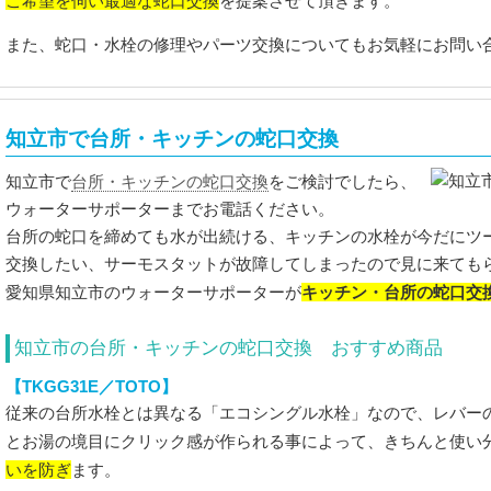
ご希望を伺い最適な蛇口交換
を提案させて頂きます。
また、蛇口・水栓の修理やパーツ交換についてもお気軽にお問い
知立市で台所・キッチンの蛇口交換
台所・キッチンの蛇口交換
知立市で
をご検討でしたら、
ウォーターサポーターまでお電話ください。
台所の蛇口を締めても水が出続ける、キッチンの水栓が今だにツ
交換したい、サーモスタットが故障してしまったので見に来ても
キッチン・台所の蛇口交
愛知県知立市のウォーターサポーターが
知立市の台所・キッチンの蛇口交換 おすすめ商品
【TKGG31E／TOTO】
従来の台所水栓とは異なる「エコシングル水栓」なので、レバー
とお湯の境目にクリック感が作られる事によって、きちんと使い
いを防ぎ
ます。