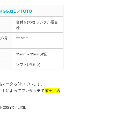
KGG31E／TOTO
台付き(1穴) シングル混合
栓
プ)長
237mm
35mm～39mm対応
ソフト(泡まつ)
品マークも付いています。
確実に給
ントによってワンタッチで