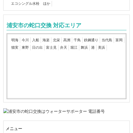
エコシングル水栓 ほか
浦安市の蛇口交換 対応エリア
明海
今川
入船
海楽
北栄
高洲
千鳥
鉄鋼通り
当代島
富岡
猫実
東野
日の出
富士見
弁天
堀江
舞浜
港
美浜
メニュー