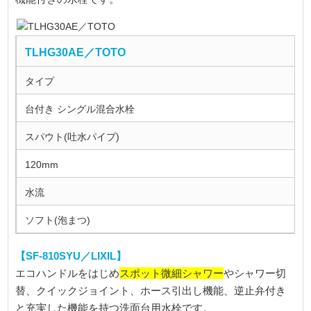
TLHG30AE／TOTO
タイプ
台付き シングル混合水栓
スパウト(吐水パイプ)
120mm
水流
ソフト(泡まつ)
【SF-810SYU／LIXIL】
スポット微細シャワー
エコハンドルをはじめ
やシャワー切
替、クイックジョイント、ホース引出し機能、逆止弁付き
と充実した機能を持つ洗面台用水栓です。