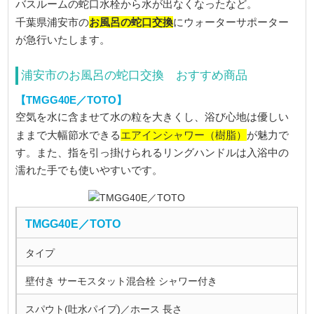
バスルームの蛇口水栓から水が出なくなったなど。
お風呂の蛇口交換
千葉県浦安市の
にウォーターサポーター
が急行いたします。
浦安市のお風呂の蛇口交換 おすすめ商品
【TMGG40E／TOTO】
空気を水に含ませて水の粒を大きくし、浴び心地は優しい
エアインシャワー（樹脂）
ままで大幅節水できる
が魅力で
す。また、指を引っ掛けられるリングハンドルは入浴中の
濡れた手でも使いやすいです。
TMGG40E／TOTO
タイプ
壁付き サーモスタット混合栓 シャワー付き
スパウト(吐水パイプ)／ホース 長さ