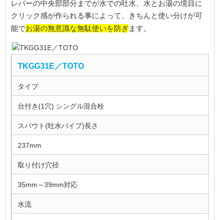
レバーの中央部部分までが水での吐水、水とお湯の境目に
クリック感が作られる事によって、きちんと使い分けが可
お湯の無意識な無駄使いを防ぎ
能で
ます。
TKGG31E／TOTO
タイプ
台付き(1穴) シングル混合栓
スパウト(吐水パイプ)長さ
237mm
取り付け穴径
35mm～39mm対応
水流