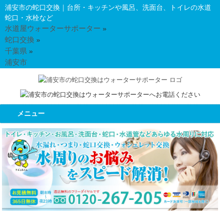
浦安市の蛇口交換｜台所・キッチンや風呂、洗面台、トイレの水道
蛇口・水栓など
水道屋ウォーターサポーター
»
蛇口交換
»
千葉県
»
浦安市
メニュー