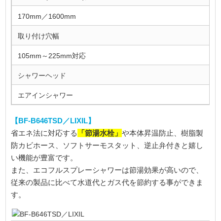
170mm／1600mm
取り付け穴幅
105mm～225mm対応
シャワーヘッド
エアインシャワー
【BF-B646TSD／LIXIL】
「節湯水栓」
省エネ法に対応する
や本体昇温防止、樹脂製
防カビホース、ソフトサーモスタット、逆止弁付きと嬉し
い機能が豊富です。
また、エコフルスプレーシャワーは節湯効果が高いので、
従来の製品に比べて水道代とガス代を節約する事ができま
す。