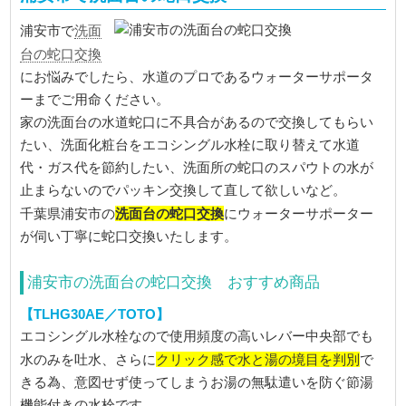
洗面
浦安市で
台の蛇口交換
にお悩みでしたら、水道のプロであるウォーターサポータ
ーまでご用命ください。
家の洗面台の水道蛇口に不具合があるので交換してもらい
たい、洗面化粧台をエコシングル水栓に取り替えて水道
代・ガス代を節約したい、洗面所の蛇口のスパウトの水が
止まらないのでパッキン交換して直して欲しいなど。
洗面台の蛇口交換
千葉県浦安市の
にウォーターサポーター
が伺い丁寧に蛇口交換いたします。
浦安市の洗面台の蛇口交換 おすすめ商品
【TLHG30AE／TOTO】
エコシングル水栓なので使用頻度の高いレバー中央部でも
クリック感で水と湯の境目を判別
水のみを吐水、さらに
で
きる為、意図せず使ってしまうお湯の無駄遣いを防ぐ節湯
機能付きの水栓です。