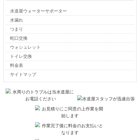
久瀬川町
熊野町
栗屋町
郭町
郭町東
小泉町
興福地町
古知丸
水道屋ウォーターサポーター
御殿町
寿町
小野
米野町
坂下町
早苗町
三本木
静里町
寺内町
島里
島町
清水町
十六町
宿地町
上面
昭和
新開町
水漏れ
新地町
新田町
新長沢町
新長松
新馬場町
新町
神明
菅野
つまり
直江町
墨俣町上宿
墨俣町さい川
墨俣町下宿
墨俣町墨俣
蛇口交換
墨俣町先入方
墨俣町二ツ木
住吉町
草道島町
外野
外野町
ウォシュレット
曽根町
外渕
代官町
高砂町
鷹匠町
高橋町
高渕
高渕町
トイレ交換
高屋町
多芸島
田口町
竹島町
橘町
田町
俵町
千鳥町
築捨町
料金表
津村町
鶴見町
伝馬町
問屋町
外花
友江
長井町
中川町
長沢町
中曽根町
中ノ江
中野町
中町
長松町
難波野町
サイトマップ
西大外羽
錦町
西崎町
西外側町
西長町
西之川町
禾森
禾森町
野口
羽衣町
波須
鳩部屋町
花園町
馬場町
林町
番組町
東外側町
東長町
東前
東前町
桧町
日の出町
平町（揖斐川東）
昼飯町
深池町
福田町
藤江町
二葉町
船町
古宮町
宝和町
本町
牧新田町
牧野町
丸の内
万石
三塚町
三津屋町
緑園
見取町
南市橋町
南一色町
南切石町
南高橋町
南頬町
南若森
南若森町
宮町
美和町
室本町
室町
室村町
本今
本今町
八島町
安井町
矢道町
横曽根
横曽根町
榎戸町
世安町
領家町