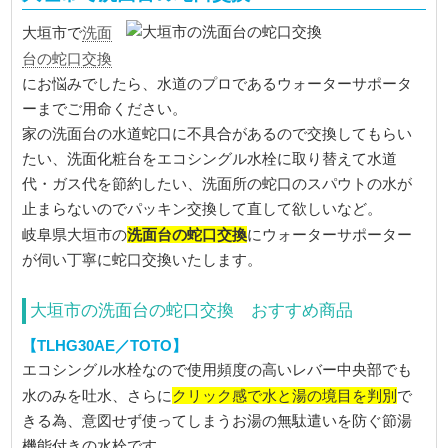
洗面
大垣市で
台の蛇口交換
にお悩みでしたら、水道のプロであるウォーターサポータ
ーまでご用命ください。
家の洗面台の水道蛇口に不具合があるので交換してもらい
たい、洗面化粧台をエコシングル水栓に取り替えて水道
代・ガス代を節約したい、洗面所の蛇口のスパウトの水が
止まらないのでパッキン交換して直して欲しいなど。
洗面台の蛇口交換
岐阜県大垣市の
にウォーターサポーター
が伺い丁寧に蛇口交換いたします。
大垣市の洗面台の蛇口交換 おすすめ商品
【TLHG30AE／TOTO】
エコシングル水栓なので使用頻度の高いレバー中央部でも
クリック感で水と湯の境目を判別
水のみを吐水、さらに
で
きる為、意図せず使ってしまうお湯の無駄遣いを防ぐ節湯
機能付きの水栓です。