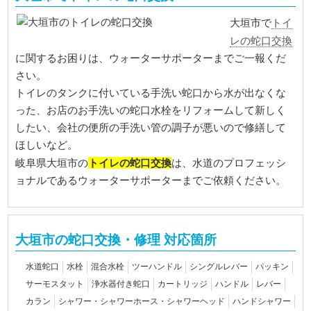
トイ
大垣市で
レの蛇口交換
に関するお困りは、ウォーターサポーターまでご一報くだ
さい。
トイレのタンクに付いている手洗い蛇口から水が出なくな
った、お店のお手洗いの蛇口水栓をリフォームして新しく
したい、会社の便所の手洗い管の調子が悪いので修繕して
ほしいなど。
トイレの蛇口交換
岐阜県大垣市の
は、水道のプロフェッシ
ョナルであるウォーターサポーターまでご依頼ください。
大垣市の蛇口交換・修理 対応箇所
水道蛇口
水栓
混合水栓
ツーハンドル
シングルレバー
パッキン
サーモスタット
浄水器付き蛇口
カートリッジ
ハンドル
レバー
カラン
シャワー・シャワーホース・シャワーヘッド
ハンドシャワー