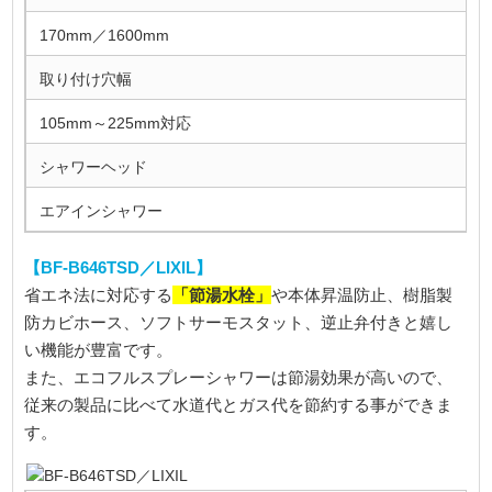
170mm／1600mm
取り付け穴幅
105mm～225mm対応
シャワーヘッド
エアインシャワー
【BF-B646TSD／LIXIL】
「節湯水栓」
省エネ法に対応する
や本体昇温防止、樹脂製
防カビホース、ソフトサーモスタット、逆止弁付きと嬉し
い機能が豊富です。
また、エコフルスプレーシャワーは節湯効果が高いので、
従来の製品に比べて水道代とガス代を節約する事ができま
す。