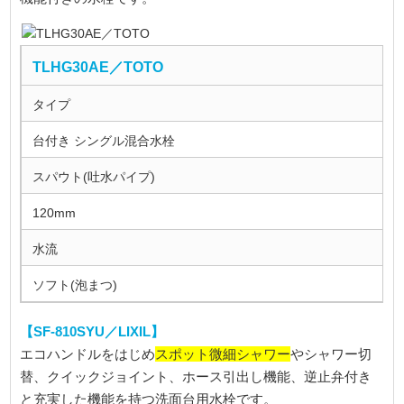
TLHG30AE／TOTO
タイプ
台付き シングル混合水栓
スパウト(吐水パイプ)
120mm
水流
ソフト(泡まつ)
【SF-810SYU／LIXIL】
スポット微細シャワー
エコハンドルをはじめ
やシャワー切
替、クイックジョイント、ホース引出し機能、逆止弁付き
と充実した機能を持つ洗面台用水栓です。