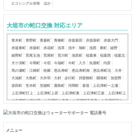
エコシングル水栓 ほか
大垣市の蛇口交換 対応エリア
青木町
青野町
青墓町
青柳町
赤坂新田
赤坂新町
赤坂大門
赤坂東町
赤坂町
赤花町
浅草
浅中
旭町
浅西
東町
綾野
綾野町
荒尾玉池
荒尾町
荒川町
池尻町
稲葉東
稲葉西
稲葉北
犬ケ渕町
今岡町
今宿
今福町
今町
入方
魚屋町
内原
馬の瀬町
江崎町
枝郷
恵比寿町
恵比寿町南
恵比寿町北
大井
大池町
大島町
大外羽
大村
歩行町
貝曽根町
開発町
加賀野
楽田町
笠木町
笠縫町
鹿島町
河間町
釜笛
上石津町一之瀬
上石津町打上
上石津町上原
上石津町奥
上石津町乙坂
上石津町上
上石津町上鍛治屋
上石津町上多良
上石津町下多良
上石津町下山
上石津町谷畑
上石津町堂之上
上石津町時山
上石津町西山
上石津町祢宜上
上石津町細野
上石津町前ケ瀬
上石津町牧田
上石津町三ツ里
上石津町宮
上笠
上屋
川口
神田町
北方町
メニュー
北切石町
木戸町
岐阜町
久徳町
切石町
桐ケ崎町
木呂町