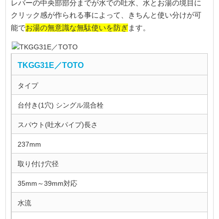
レバーの中央部部分までが水での吐水、水とお湯の境目に
クリック感が作られる事によって、きちんと使い分けが可
お湯の無意識な無駄使いを防ぎ
能で
ます。
TKGG31E／TOTO
タイプ
台付き(1穴) シングル混合栓
スパウト(吐水パイプ)長さ
237mm
取り付け穴径
35mm～39mm対応
水流