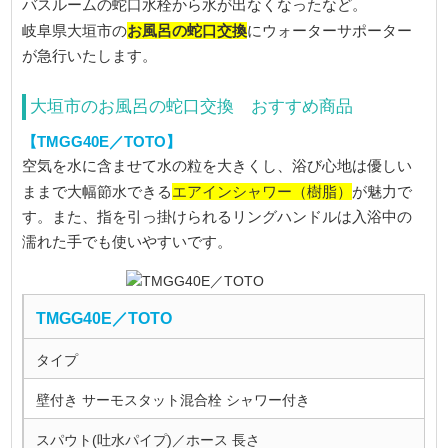
バスルームの蛇口水栓から水が出なくなったなど。
お風呂の蛇口交換
岐阜県大垣市の
にウォーターサポーター
が急行いたします。
大垣市のお風呂の蛇口交換 おすすめ商品
【TMGG40E／TOTO】
空気を水に含ませて水の粒を大きくし、浴び心地は優しい
エアインシャワー（樹脂）
ままで大幅節水できる
が魅力で
す。また、指を引っ掛けられるリングハンドルは入浴中の
濡れた手でも使いやすいです。
TMGG40E／TOTO
タイプ
壁付き サーモスタット混合栓 シャワー付き
スパウト(吐水パイプ)／ホース 長さ