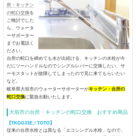
所・キッチン
の蛇口交換
を
ご検討でした
ら、ウォータ
ーサポーター
までお電話く
ださい。
台所の蛇口を締めても水が出続ける、キッチンの水栓が今
だにツーハンドルなのでシングルレバーに交換したい、サ
ーモスタットが故障してしまったので見に来てもらいたい
など。
キッチン・台所の
岐阜県大垣市のウォーターサポーターが
蛇口交換
に緊急出動いたします。
大垣市の台所・キッチンの蛇口交換 おすすめ商品
【TKGG31E／TOTO】
従来の台所水栓とは異なる「エコシングル水栓」なので、