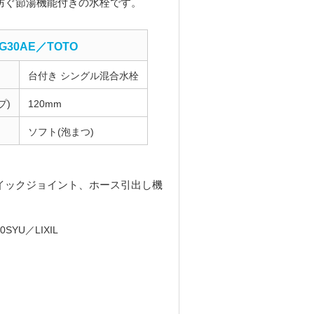
防ぐ節湯機能付きの水栓です。
G30AE／TOTO
台付き シングル混合水栓
プ)
120mm
ソフト(泡まつ)
イックジョイント、ホース引出し機