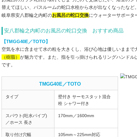
替えてほしい、バスルームの蛇口水栓から水が出なくなったなど
お風呂の蛇口交換
岐阜県安八郡輪之内町の
にウォーターサポータ
安八郡輪之内町のお風呂の蛇口交換 おすすめ商品
【TMGG40E／TOTO】
空気を水に含ませて水の粒を大きくし、浴び心地は優しいままで
（樹脂）
が魅力です。また、指を引っ掛けられるリングハンドル
です。
TMGG40E／TOTO
タイプ
壁付き サーモスタット混合
栓 シャワー付き
スパウト(吐水パイプ)
170mm／1600mm
／ホース 長さ
取り付け穴幅
105mm～225mm対応