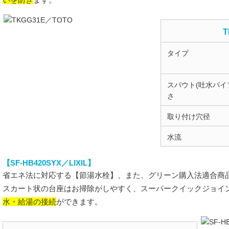
ます。
T
タイプ
スパウト(吐水パイ
さ
取り付け穴径
水流
【SF-HB420SYX／LIXIL】
省エネ法に対応する【節湯水栓】、また、グリーン購入法適合商
スカート状の台座はお掃除がしやすく、スーパークイックジョイ
水・給湯の接続
ができます。