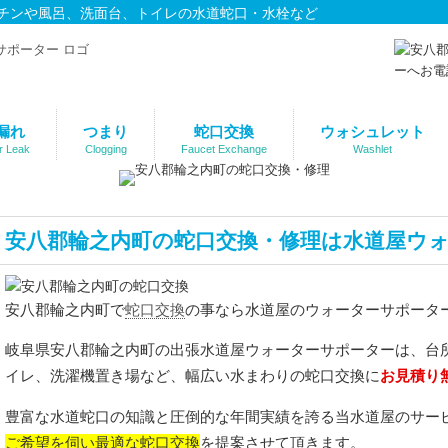
チンや風呂、洗面台、トイレの水道蛇口・水栓など
漏れ
つまり
蛇口交換
ウォシュレット
r Leak
Clogging
Faucet Exchange
Washlet
安八郡輪之内町の蛇口交換・修理は水道屋ウ
蛇口交換
安八郡輪之内町で
の事なら水道屋のウォーターサポータ
岐阜県安八郡輪之内町の出張水道屋ウォーターサポーターは、台
お見積り
イレ、洗濯機置き場など、幅広い水まわりの蛇口交換に
豊富な水道蛇口の知識と圧倒的な年間実績を誇る当水道屋のサー
ご希望を伺い最適な蛇口交換
を提案させて頂きます。