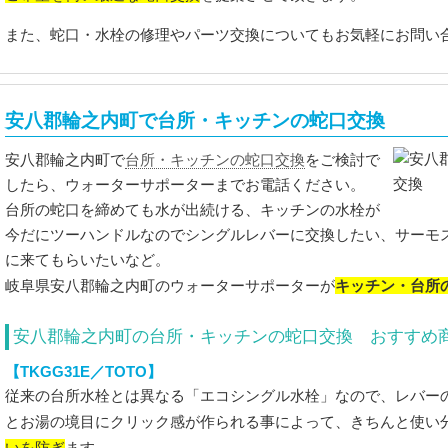
また、蛇口・水栓の修理やパーツ交換についてもお気軽にお問い
安八郡輪之内町で台所・キッチンの蛇口交換
台所・キッチンの蛇口交換
安八郡輪之内町で
をご検討で
したら、ウォーターサポーターまでお電話ください。
台所の蛇口を締めても水が出続ける、キッチンの水栓が
今だにツーハンドルなのでシングルレバーに交換したい、サーモ
に来てもらいたいなど。
キッチン・台所
岐阜県安八郡輪之内町のウォーターサポーターが
安八郡輪之内町の台所・キッチンの蛇口交換 おすすめ
【TKGG31E／TOTO】
従来の台所水栓とは異なる「エコシングル水栓」なので、レバー
とお湯の境目にクリック感が作られる事によって、きちんと使い
いを防ぎ