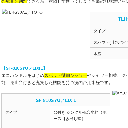
の境目を判別
できる為、意図せず使ってしまうお湯の無駄遣いを
TLH
タイプ
スパウト(吐水パイ
水流
【SF-810SYU／LIXIL】
スポット微細シャワー
エコハンドルをはじめ
やシャワー切替、ク
能、逆止弁付きと充実した機能を持つ洗面台用水栓です。
SF-810SYU／LIXIL
タイプ
台付き シングル混合水栓（ホ
ース引き出し式）