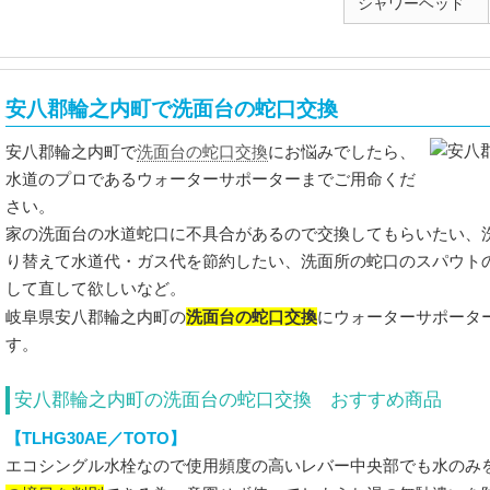
シャワーヘッド
安八郡輪之内町で洗面台の蛇口交換
洗面台の蛇口交換
安八郡輪之内町で
にお悩みでしたら、
水道のプロであるウォーターサポーターまでご用命くだ
さい。
家の洗面台の水道蛇口に不具合があるので交換してもらいたい、
り替えて水道代・ガス代を節約したい、洗面所の蛇口のスパウト
して直して欲しいなど。
洗面台の蛇口交換
岐阜県安八郡輪之内町の
にウォーターサポータ
す。
安八郡輪之内町の洗面台の蛇口交換 おすすめ商品
【TLHG30AE／TOTO】
エコシングル水栓なので使用頻度の高いレバー中央部でも水のみ