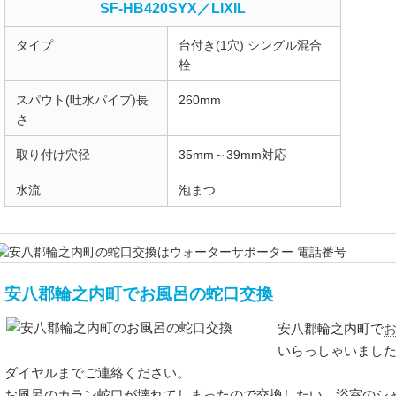
SF-HB420SYX／LIXIL
タイプ
台付き(1穴) シングル混合
栓
スパウト(吐水パイプ)長
260mm
さ
取り付け穴径
35mm～39mm対応
水流
泡まつ
安八郡輪之内町でお風呂の蛇口交換
安八郡輪之内町で
いらっしゃいまし
ダイヤルまでご連絡ください。
お風呂のカラン蛇口が壊れてしまったので交換したい、浴室のシ