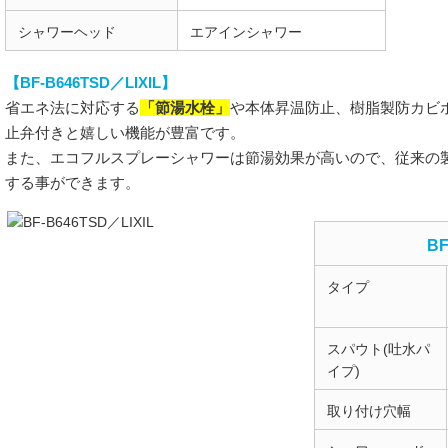
シャワーヘッド
エアインシャワー
【BF-B646TSD／LIXIL】
「節湯水栓」
省エネ法に対応する
や本体昇温防止、樹脂製防カビ
止弁付きと嬉しい機能が豊富です。
また、エコフルスプレーシャワーは節湯効果が高いので、従来の
する事ができます。
BF
タイプ
スパウト(吐水パ
イプ)
取り付け穴幅