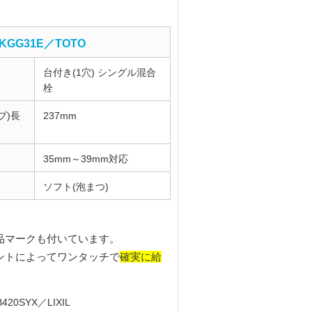
KGG31E／TOTO
台付き(1穴) シングル混合
栓
プ)長
237mm
35mm～39mm対応
ソフト(泡まつ)
品マークも付いています。
確実に給
ントによってワンタッチで