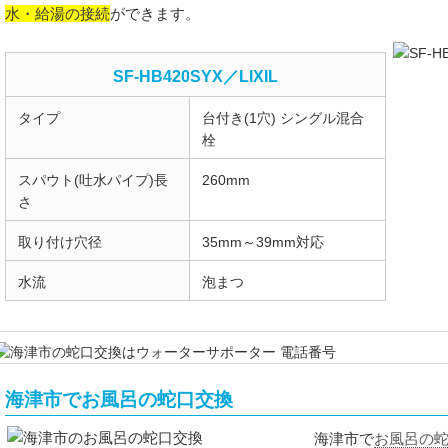
水・給湯の接続
ができます。
SF-HB420SYX／LIXIL
タイプ
台付き(1穴) シングル混合
栓
スパウト(吐水パイプ)長
260mm
さ
取り付け穴径
35mm～39mm対応
水流
泡まつ
海津市でお風呂の蛇口交換
お風呂の
海津市で