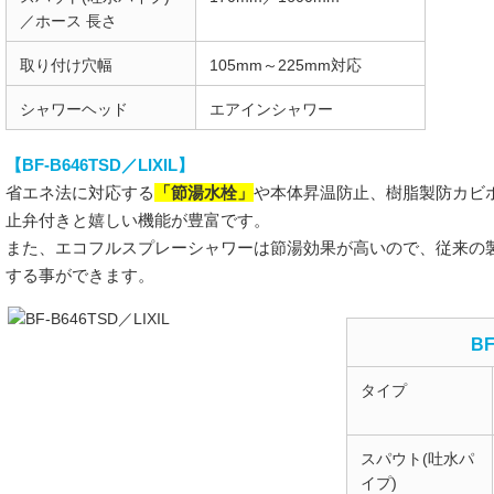
／ホース 長さ
取り付け穴幅
105mm～225mm対応
シャワーヘッド
エアインシャワー
【BF-B646TSD／LIXIL】
「節湯水栓」
省エネ法に対応する
や本体昇温防止、樹脂製防カビ
止弁付きと嬉しい機能が豊富です。
また、エコフルスプレーシャワーは節湯効果が高いので、従来の
する事ができます。
BF
タイプ
スパウト(吐水パ
イプ)