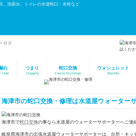
呂、洗面台、トイレの水道蛇口・水栓など
漏れ
つまり
蛇口交換
ウォシュレット
r Leak
Clogging
Faucet Exchange
Washlet
海津市の蛇口交換・修理は水道屋ウォーター
蛇口交換
海津市で
の事なら水道屋のウォーターサポーターへご連
岐阜県海津市の出張水道屋ウォーターサポーターは、台所・キッ