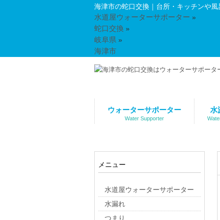
海津市の蛇口交換｜台所・キッチンや風
水道屋ウォーターサポーター
»
蛇口交換
»
岐阜県
»
海津市
ウォーターサポーター
水
Water Supporter
Wate
メニュー
水道屋ウォーターサポーター
水漏れ
つまり