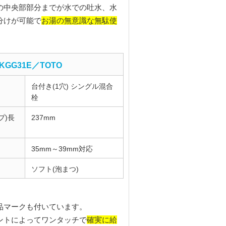
の中央部部分までが水での吐水、水
お湯の無意識な無駄使
分けが可能で
KGG31E／TOTO
台付き(1穴) シングル混合
栓
プ)長
237mm
35mm～39mm対応
ソフト(泡まつ)
品マークも付いています。
確実に給
ントによってワンタッチで