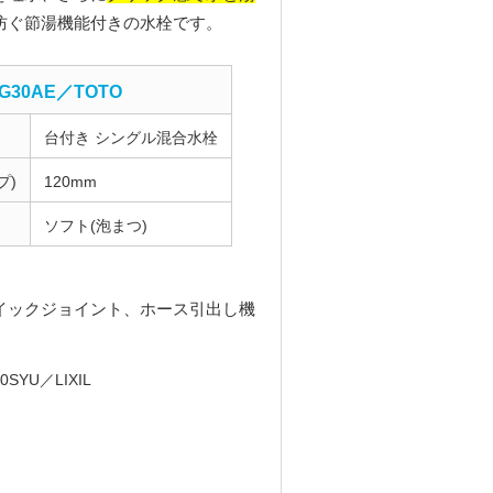
防ぐ節湯機能付きの水栓です。
G30AE／TOTO
台付き シングル混合水栓
プ)
120mm
ソフト(泡まつ)
イックジョイント、ホース引出し機