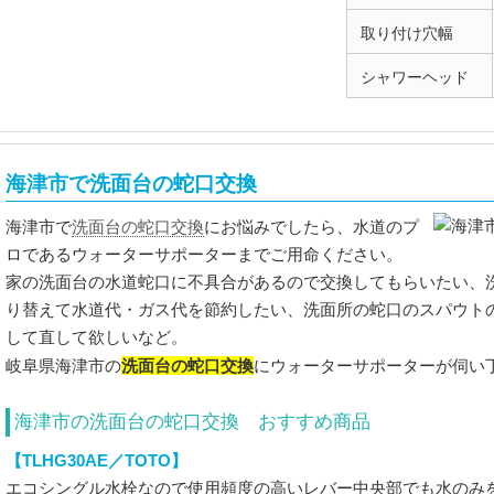
取り付け穴幅
シャワーヘッド
海津市で洗面台の蛇口交換
洗面台の蛇口交換
海津市で
にお悩みでしたら、水道のプ
ロであるウォーターサポーターまでご用命ください。
家の洗面台の水道蛇口に不具合があるので交換してもらいたい、
り替えて水道代・ガス代を節約したい、洗面所の蛇口のスパウト
して直して欲しいなど。
洗面台の蛇口交換
岐阜県海津市の
にウォーターサポーターが伺い
海津市の洗面台の蛇口交換 おすすめ商品
【TLHG30AE／TOTO】
エコシングル水栓なので使用頻度の高いレバー中央部でも水のみ