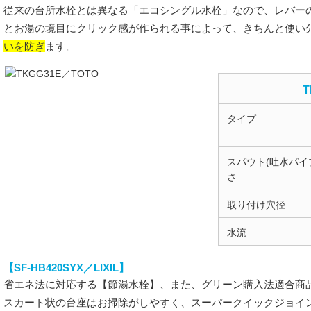
従来の台所水栓とは異なる「エコシングル水栓」なので、レバー
とお湯の境目にクリック感が作られる事によって、きちんと使い
いを防ぎ
ます。
T
タイプ
スパウト(吐水パイ
さ
取り付け穴径
水流
【SF-HB420SYX／LIXIL】
省エネ法に対応する【節湯水栓】、また、グリーン購入法適合商
スカート状の台座はお掃除がしやすく、スーパークイックジョイ