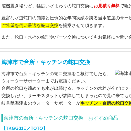
お見積り無料
濯機置き場など、幅広い水まわりの蛇口交換に
で駆
豊富な水道蛇口の知識と圧倒的な年間実績を誇る当水道屋のサー
ご希望を伺い最適な蛇口交換
を提案させて頂きます。
また、蛇口・水栓の修理やパーツ交換についてもお気軽にお問い
海津市で台所・キッチンの蛇口交換
台所・キッチンの蛇口交換
海津市で
をご検討でしたら、
ウォーターサポーターまでお電話ください。
台所の蛇口を締めても水が出続ける、キッチンの水栓が今だにツ
交換したい、サーモスタットが故障してしまったので見に来ても
キッチン・台所の蛇口交
岐阜県海津市のウォーターサポーターが
海津市の台所・キッチンの蛇口交換 おすすめ商品
【TKGG31E／TOTO】