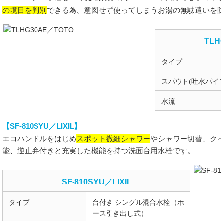
の境目を判別
できる為、意図せず使ってしまうお湯の無駄遣いを
TLH
タイプ
スパウト(吐水パイ
水流
【SF-810SYU／LIXIL】
スポット微細シャワー
エコハンドルをはじめ
やシャワー切替、ク
能、逆止弁付きと充実した機能を持つ洗面台用水栓です。
SF-810SYU／LIXIL
タイプ
台付き シングル混合水栓（ホ
ース引き出し式）