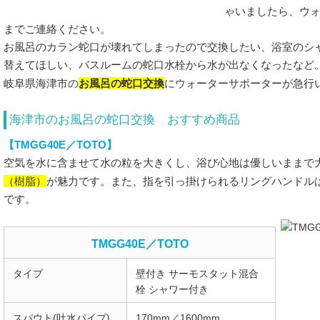
ゃいましたら、ウ
までご連絡ください。
お風呂のカラン蛇口が壊れてしまったので交換したい、浴室のシ
替えてほしい、バスルームの蛇口水栓から水が出なくなったなど
お風呂の蛇口交換
岐阜県海津市の
にウォーターサポーターが急行
海津市のお風呂の蛇口交換 おすすめ商品
【TMGG40E／TOTO】
空気を水に含ませて水の粒を大きくし、浴び心地は優しいままで
（樹脂）
が魅力です。また、指を引っ掛けられるリングハンドル
です。
TMGG40E／TOTO
タイプ
壁付き サーモスタット混合
栓 シャワー付き
スパウト(吐水パイプ)
170mm／1600mm