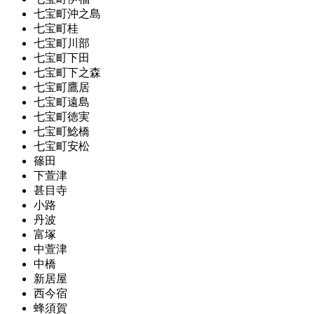
七宝町沖之島
七宝町桂
七宝町川部
七宝町下田
七宝町下之森
七宝町鷹居
七宝町遠島
七宝町徳実
七宝町鯰橋
七宝町安松
篠田
下萱津
甚目寺
小路
丹波
富塚
中萱津
中橋
新居屋
西今宿
蜂須賀