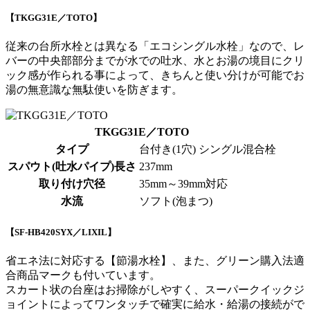
【TKGG31E／TOTO】
従来の台所水栓とは異なる「エコシングル水栓」なので、レ
バーの中央部部分までが水での吐水、水とお湯の境目にクリ
ック感が作られる事によって、きちんと使い分けが可能で
お
湯の無意識な無駄使いを防ぎ
ます。
TKGG31E／TOTO
タイプ
台付き(1穴) シングル混合栓
スパウト(吐水パイプ)長さ
237mm
取り付け穴径
35mm～39mm対応
水流
ソフト(泡まつ)
【SF-HB420SYX／LIXIL】
省エネ法に対応する【節湯水栓】、また、グリーン購入法適
合商品マークも付いています。
スカート状の台座はお掃除がしやすく、スーパークイックジ
ョイントによってワンタッチで
確実に給水・給湯の接続
がで