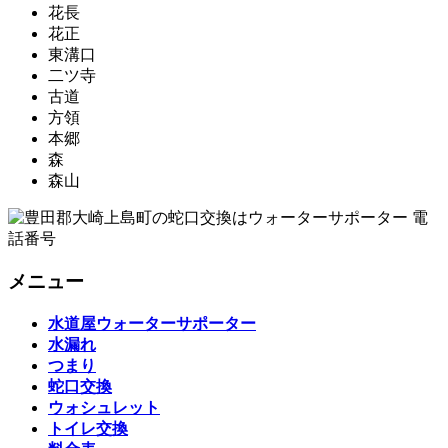
花長
花正
東溝口
二ツ寺
古道
方領
本郷
森
森山
メニュー
水道屋ウォーターサポーター
水漏れ
つまり
蛇口交換
ウォシュレット
トイレ交換