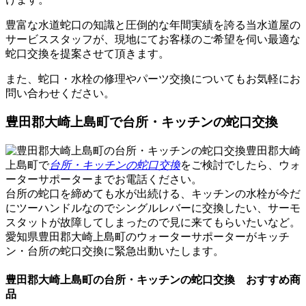
豊富な水道蛇口の知識と圧倒的な年間実績を誇る当水道屋の
サービススタッフが、現地にて
お客様のご希望を伺い最適な
蛇口交換
を提案させて頂きます。
また、蛇口・水栓の修理やパーツ交換についてもお気軽にお
問い合わせください。
豊田郡大崎上島町で台所・キッチンの蛇口交換
豊田郡大崎
上島町で
台所・キッチンの蛇口交換
をご検討でしたら、ウォ
ーターサポーターまでお電話ください。
台所の蛇口を締めても水が出続ける、キッチンの水栓が今だ
にツーハンドルなのでシングルレバーに交換したい、サーモ
スタットが故障してしまったので見に来てもらいたいなど。
愛知県豊田郡大崎上島町のウォーターサポーターが
キッチ
ン・台所の蛇口交換
に緊急出動いたします。
豊田郡大崎上島町の台所・キッチンの蛇口交換 おすすめ商
品