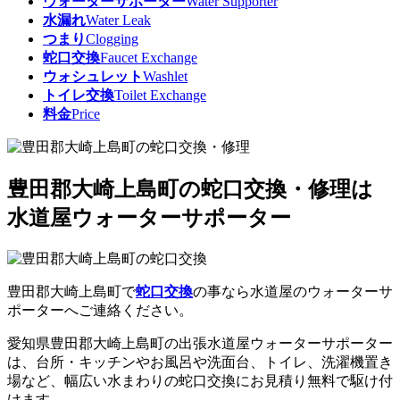
ウォーターサポーター
Water Supporter
水漏れ
Water Leak
つまり
Clogging
蛇口交換
Faucet Exchange
ウォシュレット
Washlet
トイレ交換
Toilet Exchange
料金
Price
豊田郡大崎上島町の蛇口交換・修理は
水道屋ウォーターサポーター
豊田郡大崎上島町で
蛇口交換
の事なら水道屋のウォーターサ
ポーターへご連絡ください。
愛知県豊田郡大崎上島町の出張水道屋ウォーターサポーター
は、台所・キッチンやお風呂や洗面台、トイレ、洗濯機置き
場など、幅広い水まわりの蛇口交換に
お見積り無料
で駆け付
けます。