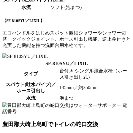
水流
ソフト(泡まつ)
【SF-810SYU／LIXIL】
エコハンドルをはじめ
スポット微細シャワー
やシャワー切
替、クイックジョイント、ホース引出し機能、逆止弁付きと
充実した機能を持つ洗面台用水栓です。
SF-810SYU／LIXIL
台付き シングル混合水栓（ホー
タイプ
ス引き出し式）
スパウト(吐水パイプ)／
135mm／約350mm
ホース引出し
水流
泡まつ
豊田郡大崎上島町でトイレの蛇口交換