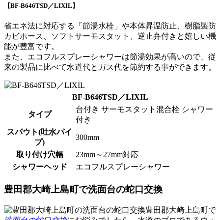
【BF-B646TSD／LIXIL】
省エネ法に対応する
「節湯水栓」
や本体昇温防止、樹脂製防
カビホース、ソフトサーモスタット、逆止弁付きと嬉しい機
能が豊富です。
また、エコフルスプレーシャワーは節湯効果が高いので、従
来の製品に比べて水道代とガス代を節約する事ができます。
BF-B646TSD／LIXIL
台付き サーモスタット混合栓 シャワー
タイプ
付き
スパウト(吐水パイ
300mm
プ)
取り付け穴幅
23mm～27mm対応
シャワーヘッド
エコフルスプレーシャワー
豊田郡大崎上島町で洗面台の蛇口交換
豊田郡大崎上島町で