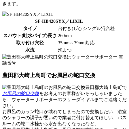
きます。
SF-HB420SYX／LIXIL
タイプ
台付き(1穴) シングル混合栓
スパウト(吐水パイプ)長さ
260mm
取り付け穴径
35mm～39mm対応
水流
泡まつ
豊田郡大崎上島町でお風呂の蛇口交換
豊田郡大崎上島町で
お風呂の蛇口交換
をお考えのお客様がいらっしゃいました
ら、ウォーターサポーターのフリーダイヤルまでご連絡くだ
さい。
お風呂のカラン蛇口が壊れてしまったので交換したい、浴室
のシャワーの調子が悪いので業者に付け替えてほしい、バス
ルームの蛇口水栓から水が出なくなったなど。