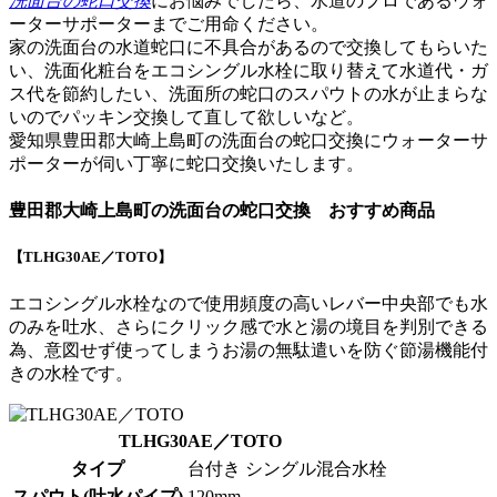
洗面台の蛇口交換
にお悩みでしたら、水道のプロであるウォ
ーターサポーターまでご用命ください。
家の洗面台の水道蛇口に不具合があるので交換してもらいた
い、洗面化粧台をエコシングル水栓に取り替えて水道代・ガ
ス代を節約したい、洗面所の蛇口のスパウトの水が止まらな
いのでパッキン交換して直して欲しいなど。
愛知県豊田郡大崎上島町の
洗面台の蛇口交換
にウォーターサ
ポーターが伺い丁寧に蛇口交換いたします。
豊田郡大崎上島町の洗面台の蛇口交換 おすすめ商品
【TLHG30AE／TOTO】
エコシングル水栓なので使用頻度の高いレバー中央部でも水
のみを吐水、さらに
クリック感で水と湯の境目を判別
できる
為、意図せず使ってしまうお湯の無駄遣いを防ぐ節湯機能付
きの水栓です。
TLHG30AE／TOTO
タイプ
台付き シングル混合水栓
スパウト(吐水パイプ)
120mm