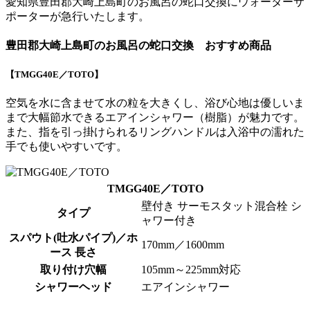
愛知県豊田郡大崎上島町の
お風呂の蛇口交換
にウォーターサ
ポーターが急行いたします。
豊田郡大崎上島町のお風呂の蛇口交換 おすすめ商品
【TMGG40E／TOTO】
空気を水に含ませて水の粒を大きくし、浴び心地は優しいま
まで大幅節水できる
エアインシャワー（樹脂）
が魅力です。
また、指を引っ掛けられるリングハンドルは入浴中の濡れた
手でも使いやすいです。
TMGG40E／TOTO
壁付き サーモスタット混合栓 シ
タイプ
ャワー付き
スパウト(吐水パイプ)／ホ
170mm／1600mm
ース 長さ
取り付け穴幅
105mm～225mm対応
シャワーヘッド
エアインシャワー