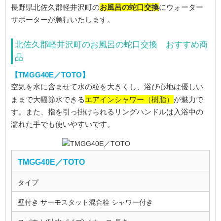
お風呂の蛇口交換
長野県北佐久郡軽井沢町の
にウォーター
サポーターが急行いたします。
北佐久郡軽井沢町のお風呂の蛇口交換 おすすめ商
品
【TMGG40E／TOTO】
空気を水に含ませて水の粒を大きくし、浴び心地は優しい
エアインシャワー（樹脂）
ままで大幅節水できる
が魅力で
す。また、指を引っ掛けられるリングハンドルは入浴中の
濡れた手でも使いやすいです。
TMGG40E／TOTO
タイプ
壁付き サーモスタット混合栓 シャワー付き