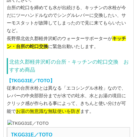
台所の蛇口を締めても水が出続ける、キッチンの水栓が今
だにツーハンドルなのでシングルレバーに交換したい、サ
ーモスタットが故障してしまったので見に来てもらいたい
など。
キッチ
長野県北佐久郡軽井沢町のウォーターサポーターが
ン・台所の蛇口交換
に緊急出動いたします。
北佐久郡軽井沢町の台所・キッチンの蛇口交換 お
すすめ商品
【TKGG31E／TOTO】
従来の台所水栓とは異なる「エコシングル水栓」なので、
レバーの中央部部分までが水での吐水、水とお湯の境目に
クリック感が作られる事によって、きちんと使い分けが可
お湯の無意識な無駄使いを防ぎ
能で
ます。
TKGG31E／TOTO