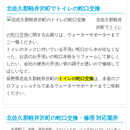
北佐久郡軽井沢町でトイレの蛇口交換
北佐久郡軽井
トイレ
沢町で
の蛇口交換
に関するお困りは、ウォーターサポーターまで
ご一報ください。
トイレのタンクに付いている手洗い蛇口から水が出なくな
った、お店のお手洗いの蛇口水栓をリフォームして新しく
したい、会社の便所の手洗い管の調子が悪いので修繕して
ほしいなど。
トイレの蛇口交換
長野県北佐久郡軽井沢町の
は、水道のプ
ロフェッショナルであるウォーターサポーターまでご依頼
ください。
北佐久郡軽井沢町の蛇口交換・修理 対応箇所
水道蛇口
水栓
混合水栓
ツーハンドル
シングルレバー
パッキン