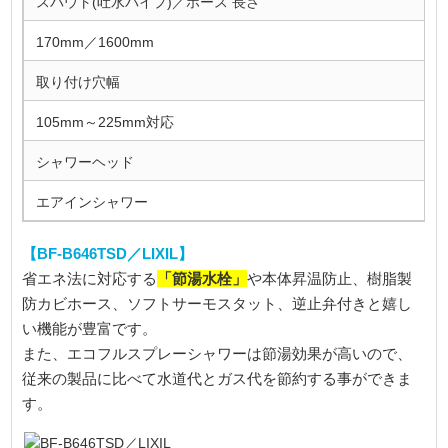
スパウト(吐水パイプ)／ホース 長さ
170mm／1600mm
取り付け穴幅
105mm～225mm対応
シャワーヘッド
エアインシャワー
【BF-B646TSD／LIXIL】
「節湯水栓」
省エネ法に対応する
や本体昇温防止、樹脂製
防カビホース、ソフトサーモスタット、逆止弁付きと嬉し
い機能が豊富です。
また、エコフルスプレーシャワーは節湯効果が高いので、
従来の製品に比べて水道代とガス代を節約する事ができま
す。