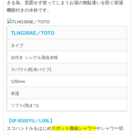
きる為、意図せず使ってしまうお湯の無駄遣いを防ぐ節湯
機能付きの水栓です。
TLHG30AE／TOTO
タイプ
台付き シングル混合水栓
スパウト(吐水パイプ)
120mm
水流
ソフト(泡まつ)
【SF-810SYU／LIXIL】
スポット微細シャワー
エコハンドルをはじめ
やシャワー切