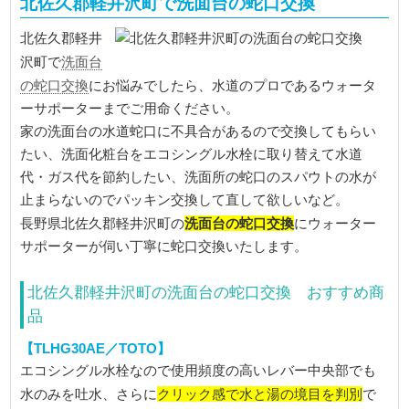
北佐久郡軽井沢町で洗面台の蛇口交換
北佐久郡軽井
洗面台
沢町で
の蛇口交換
にお悩みでしたら、水道のプロであるウォータ
ーサポーターまでご用命ください。
家の洗面台の水道蛇口に不具合があるので交換してもらい
たい、洗面化粧台をエコシングル水栓に取り替えて水道
代・ガス代を節約したい、洗面所の蛇口のスパウトの水が
止まらないのでパッキン交換して直して欲しいなど。
洗面台の蛇口交換
長野県北佐久郡軽井沢町の
にウォーター
サポーターが伺い丁寧に蛇口交換いたします。
北佐久郡軽井沢町の洗面台の蛇口交換 おすすめ商
品
【TLHG30AE／TOTO】
エコシングル水栓なので使用頻度の高いレバー中央部でも
クリック感で水と湯の境目を判別
水のみを吐水、さらに
で