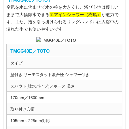
【TMGG40E／TOTO】
空気を水に含ませて水の粒を大きくし、浴び心地は優しい
エアインシャワー（樹脂）
ままで大幅節水できる
が魅力で
す。また、指を引っ掛けられるリングハンドルは入浴中の
濡れた手でも使いやすいです。
TMGG40E／TOTO
タイプ
壁付き サーモスタット混合栓 シャワー付き
スパウト(吐水パイプ)／ホース 長さ
170mm／1600mm
取り付け穴幅
105mm～225mm対応