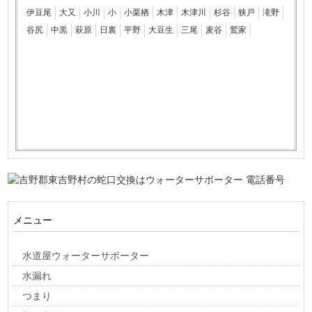
伊豆尾
大又
小川
小
小栗栖
木津
木津川
杉谷
狭戸
滝野
谷尻
中黒
萩原
日裏
平野
大豆生
三尾
麦谷
鷲家
メニュー
水道屋ウォーターサポーター
水漏れ
つまり