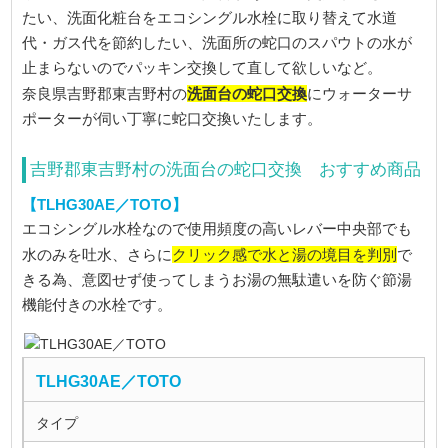
たい、洗面化粧台をエコシングル水栓に取り替えて水道
代・ガス代を節約したい、洗面所の蛇口のスパウトの水が
止まらないのでパッキン交換して直して欲しいなど。
洗面台の蛇口交換
奈良県吉野郡東吉野村の
にウォーターサ
ポーターが伺い丁寧に蛇口交換いたします。
吉野郡東吉野村の洗面台の蛇口交換 おすすめ商品
【TLHG30AE／TOTO】
エコシングル水栓なので使用頻度の高いレバー中央部でも
クリック感で水と湯の境目を判別
水のみを吐水、さらに
で
きる為、意図せず使ってしまうお湯の無駄遣いを防ぐ節湯
機能付きの水栓です。
TLHG30AE／TOTO
タイプ