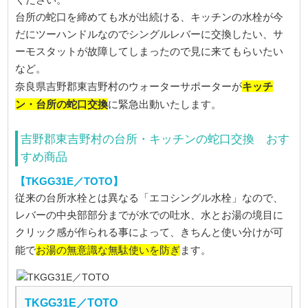
台所の蛇口を締めても水が出続ける、キッチンの水栓が今
だにツーハンドルなのでシングルレバーに交換したい、サ
ーモスタットが故障してしまったので見に来てもらいたい
など。
キッチ
奈良県吉野郡東吉野村のウォーターサポーターが
ン・台所の蛇口交換
に緊急出動いたします。
吉野郡東吉野村の台所・キッチンの蛇口交換 おす
すめ商品
【TKGG31E／TOTO】
従来の台所水栓とは異なる「エコシングル水栓」なので、
レバーの中央部部分までが水での吐水、水とお湯の境目に
クリック感が作られる事によって、きちんと使い分けが可
お湯の無意識な無駄使いを防ぎ
能で
ます。
TKGG31E／TOTO