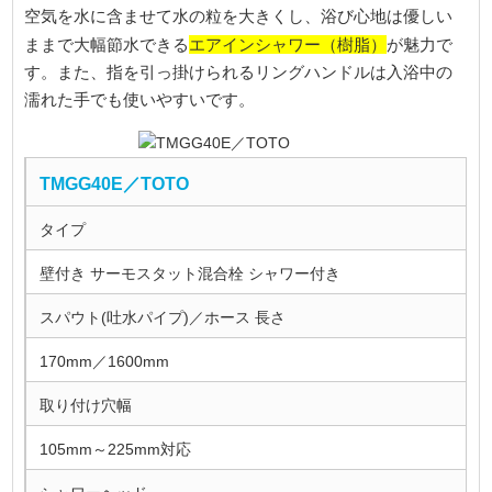
空気を水に含ませて水の粒を大きくし、浴び心地は優しい
エアインシャワー（樹脂）
ままで大幅節水できる
が魅力で
す。また、指を引っ掛けられるリングハンドルは入浴中の
濡れた手でも使いやすいです。
TMGG40E／TOTO
タイプ
壁付き サーモスタット混合栓 シャワー付き
スパウト(吐水パイプ)／ホース 長さ
170mm／1600mm
取り付け穴幅
105mm～225mm対応