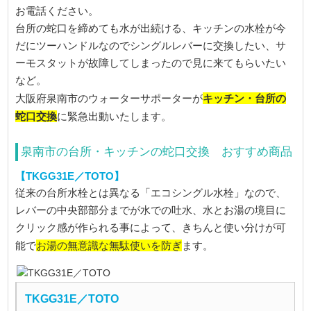
お電話ください。
台所の蛇口を締めても水が出続ける、キッチンの水栓が今
だにツーハンドルなのでシングルレバーに交換したい、サ
ーモスタットが故障してしまったので見に来てもらいたい
など。
キッチン・台所の
大阪府泉南市のウォーターサポーターが
蛇口交換
に緊急出動いたします。
泉南市の台所・キッチンの蛇口交換 おすすめ商品
【TKGG31E／TOTO】
従来の台所水栓とは異なる「エコシングル水栓」なので、
レバーの中央部部分までが水での吐水、水とお湯の境目に
クリック感が作られる事によって、きちんと使い分けが可
お湯の無意識な無駄使いを防ぎ
能で
ます。
TKGG31E／TOTO