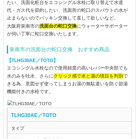
たい、洗面化粧台をエコシングル水栓に取り替えて水道
代・ガス代を節約したい、洗面所の蛇口のスパウトの水が
止まらないのでパッキン交換して直して欲しいなど。
洗面台の蛇口交換
大阪府泉南市の
にウォーターサポーター
が伺い丁寧に蛇口交換いたします。
泉南市の洗面台の蛇口交換 おすすめ商品
【TLHG30AE／TOTO】
エコシングル水栓なので使用頻度の高いレバー中央部でも
クリック感で水と湯の境目を判別
水のみを吐水、さらに
で
きる為、意図せず使ってしまうお湯の無駄遣いを防ぐ節湯
機能付きの水栓です。
TLHG30AE／TOTO
タイプ