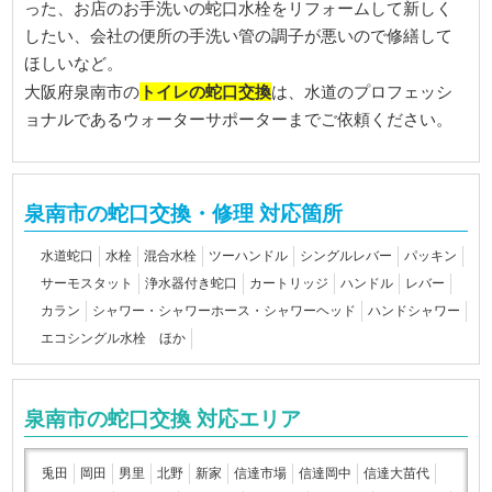
った、お店のお手洗いの蛇口水栓をリフォームして新しく
したい、会社の便所の手洗い管の調子が悪いので修繕して
ほしいなど。
トイレの蛇口交換
大阪府泉南市の
は、水道のプロフェッシ
ョナルであるウォーターサポーターまでご依頼ください。
泉南市の蛇口交換・修理 対応箇所
水道蛇口
水栓
混合水栓
ツーハンドル
シングルレバー
パッキン
サーモスタット
浄水器付き蛇口
カートリッジ
ハンドル
レバー
カラン
シャワー・シャワーホース・シャワーヘッド
ハンドシャワー
エコシングル水栓 ほか
泉南市の蛇口交換 対応エリア
兎田
岡田
男里
北野
新家
信達市場
信達岡中
信達大苗代