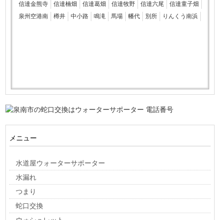
信達金熊寺
信達楠畑
信達葛畑
信達牧野
信達六尾
信達童子畑
泉州空港南
樽井
中小路
鳴滝
馬場
幡代
別所
りんくう南浜
メニュー
水道屋ウォーターサポーター
水漏れ
つまり
蛇口交換