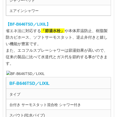
シャワーヘッド
エアインシャワー
【BF-B646TSD／LIXIL】
「節湯水栓」
省エネ法に対応する
や本体昇温防止、樹脂製
防カビホース、ソフトサーモスタット、逆止弁付きと嬉し
い機能が豊富です。
また、エコフルスプレーシャワーは節湯効果が高いので、
従来の製品に比べて水道代とガス代を節約する事ができま
す。
BF-B646TSD／LIXIL
タイプ
台付き サーモスタット混合栓 シャワー付き
スパウト(吐水パイプ)