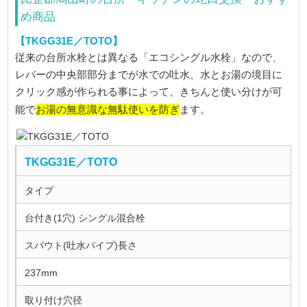
め商品
【TKGG31E／TOTO】
従来の台所水栓とは異なる「エコシングル水栓」なので、
レバーの中央部部分までが水での吐水、水とお湯の境目に
クリック感が作られる事によって、きちんと使い分けが可
お湯の無意識な無駄使いを防ぎ
能で
ます。
TKGG31E／TOTO
タイプ
台付き(1穴) シングル混合栓
スパウト(吐水パイプ)長さ
237mm
取り付け穴径