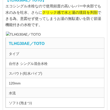
【TLHG30AE／TOTO】
エコシングル水栓なので使用頻度の高いレバー中央部でも
クリック感で水と湯の境目を判別
水のみを吐水、さらに
で
きる為、意図せず使ってしまうお湯の無駄遣いを防ぐ節湯
機能付きの水栓です。
TLHG30AE／TOTO
タイプ
台付き シングル混合水栓
スパウト(吐水パイプ)
120mm
水流
ソフト(泡まつ)