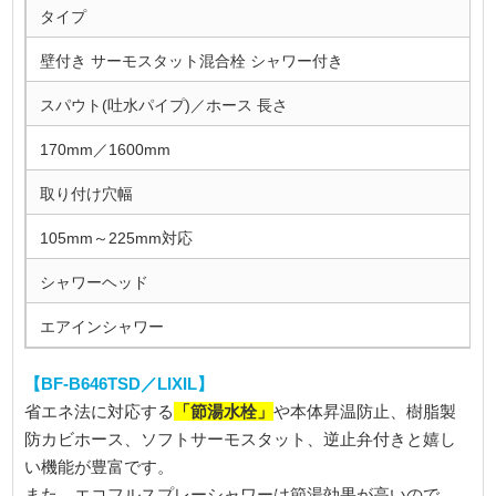
タイプ
壁付き サーモスタット混合栓 シャワー付き
スパウト(吐水パイプ)／ホース 長さ
170mm／1600mm
取り付け穴幅
105mm～225mm対応
シャワーヘッド
エアインシャワー
【BF-B646TSD／LIXIL】
「節湯水栓」
省エネ法に対応する
や本体昇温防止、樹脂製
防カビホース、ソフトサーモスタット、逆止弁付きと嬉し
い機能が豊富です。
また、エコフルスプレーシャワーは節湯効果が高いので、