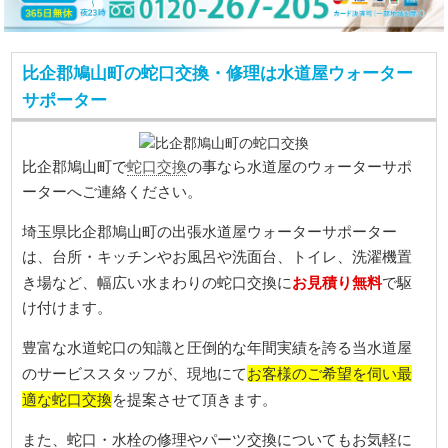
比企郡鳩山町の蛇口交換・修理は水道屋ウォーター
サポーター
蛇口交換
比企郡鳩山町で
の事なら水道屋のウォーターサポ
ーターへご連絡ください。
埼玉県比企郡鳩山町の出張水道屋ウォーターサポーター
は、台所・キッチンやお風呂や洗面台、トイレ、洗濯機置
お見積り無料
き場など、幅広い水まわりの蛇口交換に
で駆
け付けます。
豊富な水道蛇口の知識と圧倒的な年間実績を誇る当水道屋
お客様のご希望を伺い最
のサービススタッフが、現地にて
適な蛇口交換
を提案させて頂きます。
また、蛇口・水栓の修理やパーツ交換についてもお気軽に