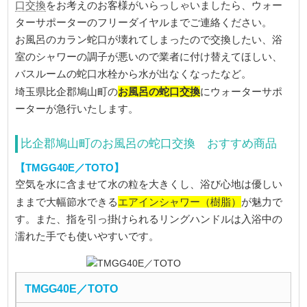
口交換
をお考えのお客様がいらっしゃいましたら、ウォー
ターサポーターのフリーダイヤルまでご連絡ください。
お風呂のカラン蛇口が壊れてしまったので交換したい、浴
室のシャワーの調子が悪いので業者に付け替えてほしい、
バスルームの蛇口水栓から水が出なくなったなど。
お風呂の蛇口交換
埼玉県比企郡鳩山町の
にウォーターサポ
ーターが急行いたします。
比企郡鳩山町のお風呂の蛇口交換 おすすめ商品
【TMGG40E／TOTO】
空気を水に含ませて水の粒を大きくし、浴び心地は優しい
エアインシャワー（樹脂）
ままで大幅節水できる
が魅力で
す。また、指を引っ掛けられるリングハンドルは入浴中の
濡れた手でも使いやすいです。
TMGG40E／TOTO