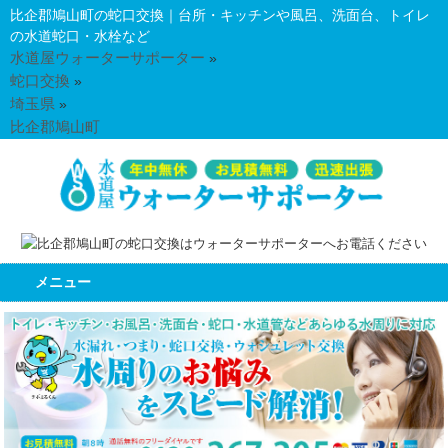
比企郡鳩山町の蛇口交換｜台所・キッチンや風呂、洗面台、トイレ
の水道蛇口・水栓など
水道屋ウォーターサポーター
»
蛇口交換
»
埼玉県
»
比企郡鳩山町
メニュー