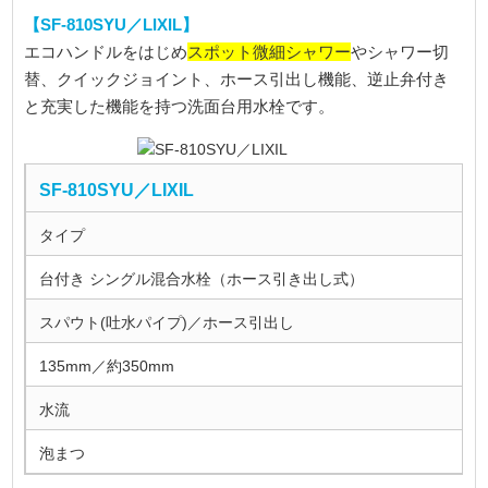
【SF-810SYU／LIXIL】
スポット微細シャワー
エコハンドルをはじめ
やシャワー切
替、クイックジョイント、ホース引出し機能、逆止弁付き
と充実した機能を持つ洗面台用水栓です。
SF-810SYU／LIXIL
タイプ
台付き シングル混合水栓（ホース引き出し式）
スパウト(吐水パイプ)／ホース引出し
135mm／約350mm
水流
泡まつ