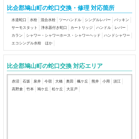
比企郡鳩山町の蛇口交換・修理 対応箇所
水道蛇口
水栓
混合水栓
ツーハンドル
シングルレバー
パッキン
サーモスタット
浄水器付き蛇口
カートリッジ
ハンドル
レバー
カラン
シャワー・シャワーホース・シャワーヘッド
ハンドシャワー
エコシングル水栓 ほか
比企郡鳩山町の蛇口交換 対応エリア
赤沼
石坂
泉井
今宿
大橋
奥田
楓ケ丘
熊井
小用
須江
高野倉
竹本
鳩ケ丘
松ケ丘
大豆戸