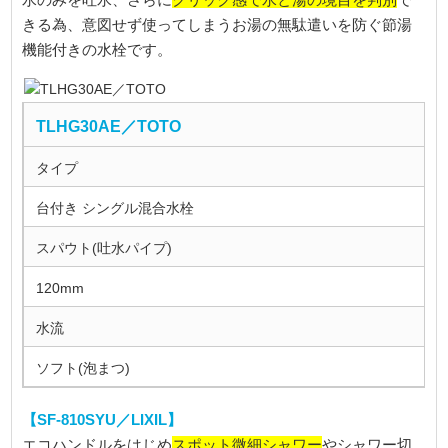
水のみを吐水、さらに
で
きる為、意図せず使ってしまうお湯の無駄遣いを防ぐ節湯
機能付きの水栓です。
TLHG30AE／TOTO
タイプ
台付き シングル混合水栓
スパウト(吐水パイプ)
120mm
水流
ソフト(泡まつ)
【SF-810SYU／LIXIL】
スポット微細シャワー
エコハンドルをはじめ
やシャワー切