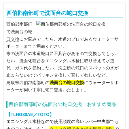
西伯郡南部町で洗面台の蛇口交換
西伯郡南部町
洗面台の蛇
で
口交換
にお悩みでしたら、水道のプロであるウォーターサ
ポーターまでご用命ください。
家の洗面台の水道蛇口に不具合があるので交換してもらい
たい、洗面化粧台をエコシングル水栓に取り替えて水道
代・ガス代を節約したい、洗面所の蛇口のスパウトの水が
止まらないのでパッキン交換して直して欲しいなど。
洗面台の蛇口交換
鳥取県西伯郡南部町の
にウォーターサポ
ーターが伺い丁寧に蛇口交換いたします。
西伯郡南部町の洗面台の蛇口交換 おすすめ商品
【TLHG30AE／TOTO】
エコシングル水栓なので使用頻度の高いレバー中央部でも
クリック感で水と湯の境目を判別