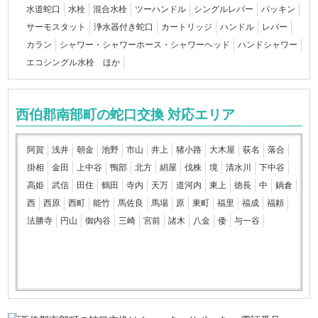
水道蛇口
水栓
混合水栓
ツーハンドル
シングルレバー
パッキン
サーモスタット
浄水器付き蛇口
カートリッジ
ハンドル
レバー
カラン
シャワー・シャワーホース・シャワーヘッド
ハンドシャワー
エコシングル水栓 ほか
西伯郡南部町の蛇口交換 対応エリア
阿賀
浅井
朝金
池野
市山
井上
猪小路
大木屋
荻名
落合
掛相
金田
上中谷
鴨部
北方
絹屋
伐株
境
清水川
下中谷
高姫
武信
田住
鶴田
寺内
天万
道河内
東上
徳長
中
鍋倉
西
西原
西町
能竹
馬佐良
馬場
原
東町
福里
福成
福頼
法勝寺
円山
御内谷
三崎
宮前
諸木
八金
倭
与一谷