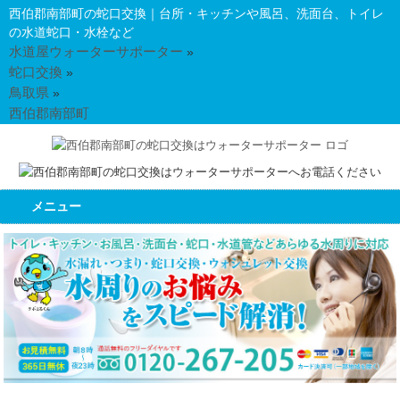
西伯郡南部町の蛇口交換｜台所・キッチンや風呂、洗面台、トイレ
の水道蛇口・水栓など
水道屋ウォーターサポーター
»
蛇口交換
»
鳥取県
»
西伯郡南部町
メニュー