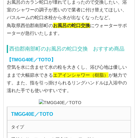
お風呂のカラン蛇口が壊れてしまったので交換したい、浴
室のシャワーの調子が悪いので業者に付け替えてほしい、
バスルームの蛇口水栓から水が出なくなったなど。
お風呂の蛇口交換
鳥取県西伯郡南部町の
にウォーターサポ
ーターが急行いたします。
西伯郡南部町のお風呂の蛇口交換 おすすめ商品
【TMGG40E／TOTO】
空気を水に含ませて水の粒を大きくし、浴び心地は優しい
エアインシャワー（樹脂）
ままで大幅節水できる
が魅力で
す。また、指を引っ掛けられるリングハンドルは入浴中の
濡れた手でも使いやすいです。
TMGG40E／TOTO
タイプ