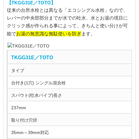
【TKGG31E／TOTO】
従来の台所水栓とは異なる「エコシングル水栓」なので、
レバーの中央部部分までが水での吐水、水とお湯の境目に
クリック感が作られる事によって、きちんと使い分けが可
お湯の無意識な無駄使いを防ぎ
能で
ます。
TKGG31E／TOTO
タイプ
台付き(1穴) シングル混合栓
スパウト(吐水パイプ)長さ
237mm
取り付け穴径
35mm～39mm対応