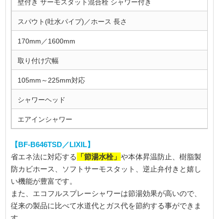
壁付き サーモスタット混合栓 シャワー付き
スパウト(吐水パイプ)／ホース 長さ
170mm／1600mm
取り付け穴幅
105mm～225mm対応
シャワーヘッド
エアインシャワー
【BF-B646TSD／LIXIL】
「節湯水栓」
省エネ法に対応する
や本体昇温防止、樹脂製
防カビホース、ソフトサーモスタット、逆止弁付きと嬉し
い機能が豊富です。
また、エコフルスプレーシャワーは節湯効果が高いので、
従来の製品に比べて水道代とガス代を節約する事ができま
す。