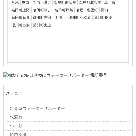
荊木
熊野
岩内
御坊
塩屋町南塩屋
塩屋町北塩屋
島
薗
名田町上野
名田町楠井
名田町野島
名屋
名屋町
野口
藤田町藤井
藤田町吉田
明神川
湯川町小松原
湯川町財部
湯川町富安
湯川町丸山
メニュー
水道屋ウォーターサポーター
水漏れ
つまり
蛇口交換