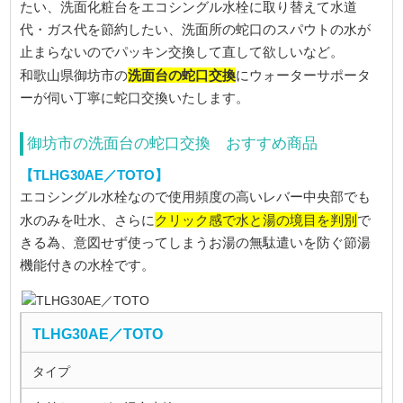
たい、洗面化粧台をエコシングル水栓に取り替えて水道
代・ガス代を節約したい、洗面所の蛇口のスパウトの水が
止まらないのでパッキン交換して直して欲しいなど。
洗面台の蛇口交換
和歌山県御坊市の
にウォーターサポータ
ーが伺い丁寧に蛇口交換いたします。
御坊市の洗面台の蛇口交換 おすすめ商品
【TLHG30AE／TOTO】
エコシングル水栓なので使用頻度の高いレバー中央部でも
クリック感で水と湯の境目を判別
水のみを吐水、さらに
で
きる為、意図せず使ってしまうお湯の無駄遣いを防ぐ節湯
機能付きの水栓です。
TLHG30AE／TOTO
タイプ