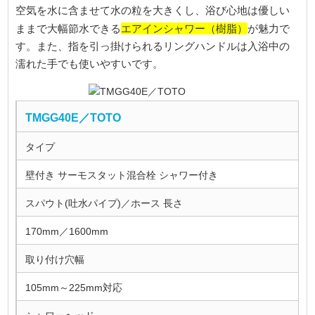
空気を水に含ませて水の粒を大きくし、浴び心地は優しい
エアインシャワー（樹脂）
ままで大幅節水できる
が魅力で
す。また、指を引っ掛けられるリングハンドルは入浴中の
濡れた手でも使いやすいです。
TMGG40E／TOTO
タイプ
壁付き サーモスタット混合栓 シャワー付き
スパウト(吐水パイプ)／ホース 長さ
170mm／1600mm
取り付け穴幅
105mm～225mm対応