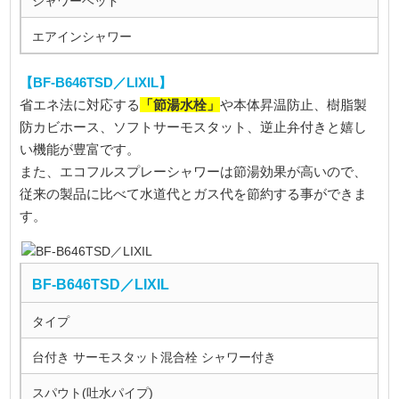
シャワーヘッド
エアインシャワー
【BF-B646TSD／LIXIL】
「節湯水栓」
省エネ法に対応する
や本体昇温防止、樹脂製
防カビホース、ソフトサーモスタット、逆止弁付きと嬉し
い機能が豊富です。
また、エコフルスプレーシャワーは節湯効果が高いので、
従来の製品に比べて水道代とガス代を節約する事ができま
す。
BF-B646TSD／LIXIL
タイプ
台付き サーモスタット混合栓 シャワー付き
スパウト(吐水パイプ)