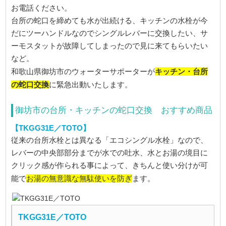
お電話ください。
台所の蛇口を締めても水が出続ける、キッチンの水栓が今
だにツーハンドルなのでシングルレバーに交換したい、サ
ーモスタットが故障してしまったので見に来てもらいたい
など。
キッチン・台所
和歌山県御坊市のウォーターサポーターが
の蛇口交換
に緊急出動いたします。
御坊市の台所・キッチンの蛇口交換 おすすめ商品
【TKGG31E／TOTO】
従来の台所水栓とは異なる「エコシングル水栓」なので、
レバーの中央部部分までが水での吐水、水とお湯の境目に
クリック感が作られる事によって、きちんと使い分けが可
お湯の無意識な無駄使いを防ぎ
能で
ます。
TKGG31E／TOTO