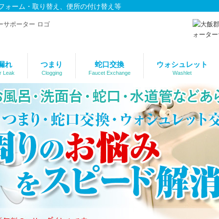
フォーム・取り替え、便所の付け替え等
漏れ
つまり
蛇口交換
ウォシュレット
r Leak
Clogging
Faucet Exchange
Washlet