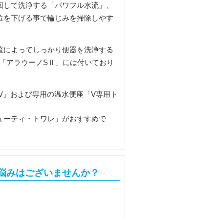
回して洗浄する「パワフル水流」、
位を下げる事で輪じみを掃除しやす
流によってしっかり便器を洗浄する
と「アラウーノSⅡ」には付いており
ノV」および専用の温水便座「V専用ト
ューティ・トワレ」がおすすめで
悩みはございませんか？