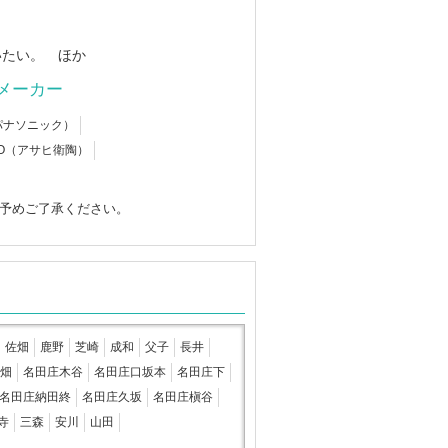
いたい。 ほか
メーカー
c（パナソニック）
EITO（アサヒ衛陶）
予めご了承ください。
佐畑
鹿野
芝崎
成和
父子
長井
畑
名田庄木谷
名田庄口坂本
名田庄下
名田庄納田終
名田庄久坂
名田庄槇谷
寺
三森
安川
山田