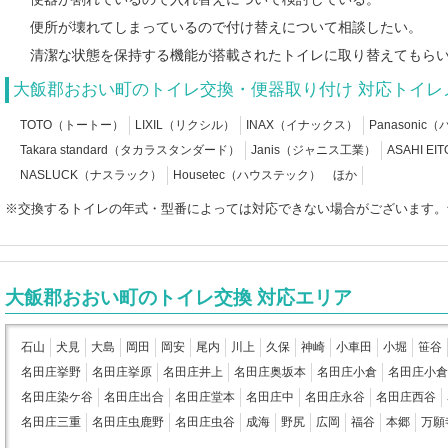
便所が壊れてしまっているので付け替えについて相談したい。
清潔な状態を保持する機能が搭載されたトイレに取り替えてもら
大飯郡おおい町のトイレ交換・便器取り付け 対応トイレ
TOTO（トートー）
LIXIL（リクシル）
INAX（イナックス）
Panasoni
Takara standard（タカラスタンダード）
Janis（ジャニス工業）
ASAHI 
NASLUCK（ナスラック）
Housetec（ハウステック） ほか
※交換するトイレの年式・型番によっては対応できない場合がございます。
大飯郡おおい町のトイレ交換 対応エリア
石山
犬見
大島
岡田
岡安
尾内
川上
久保
神崎
小車田
小堀
笹谷
名田庄挙野
名田庄挙原
名田庄井上
名田庄奥坂本
名田庄小倉
名田庄小倉
名田庄染ケ谷
名田庄出合
名田庄堂本
名田庄中
名田庄永谷
名田庄西谷
名田庄三重
名田庄虫鹿野
名田庄虫谷
成海
野尻
広岡
福谷
本郷
万願