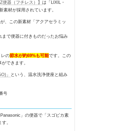
Z便器（フチレス）】
は「LIXIL・
新素材が採用されています。
のが、この新素材「アクアセラミッ
れまで便器に付きものだったお悩み
節水が約69%も可能
イレの
です。この
事ができます。
SO)」
という、温水洗浄便座と組み
。
Panasonic」の便器で「スゴピカ素
ます。