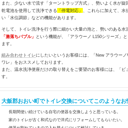
また、少ない水で流す「ターントラップ方式」、勢いよく水が旋
「停電対応」
乾電池を使用して洗浄できる
、これらに加えて、水
い「水位調節」などの機能があります。
そして、トイレ洗浄を行う際に細かい大量の泡と、勢いのある水
「激落ちバブル」
という機能が、「アラウーノ L150シリーズ」
ます。
組み合わせトイレ
にしたいというお客様には、「New アラウー
ワレ」をおススメしております。
また、温水洗浄便座だけの取り替えをご要望のお客様には、「ビ
す。
大飯郡おおい町でトイレ交換についてこのようなお
長期間使い続けている自宅の便器を交換しようと思っている。
家のトイレが古く和式なので洋式にリフォームしてもらいたい。
便器が割れているので入れ替えについて検討している。