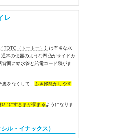
イレ
X／TOTO（トートー）】
は有名な水
。通常の便器のような凹凸がサイドカ
器背面に給水管と給電コード類がま
ふき掃除がしやす
チ裏をなくして、
れいにすきまが収まる
ようになりま
リクシル・イナックス）