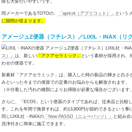
除も大変行いやすいです。
同メーカーであるTOTOの、
「apricot（アプリコット）」
という
に隙間が収まります。
アメージュZ便器（フチレス）／LIXIL・INAX（
LIXIL社・IN
「アクアセラミック」
ス）」
は、新しい
という素材が採用され、
わせの便器です。
新素材「アクアセラミック」は、購入した時の新品の輝きと白さが
みといった今までの便器での定番のお悩みからも解放されます。
（※付着した汚れの種類によりお掃除が必要な場合がございます
さらに、「ECO5」という便器のタイプであれば、従来品と比較
す。これを年間で換算すれば、約13,800円が節約できるという事
同じLIXIL社・INAXの
「New PASSO（ニューパッソ）」
と組み合
洗浄付きに簡単に施工できます。