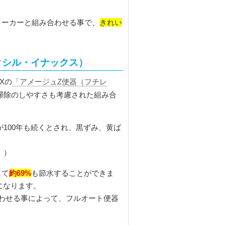
きれい
メーカーと組み合わせる事で、
リクシル・イナックス）
AXの
「アメージュZ便器（フチレ
掃除のしやすさも考慮された組み合
100年も続くとされ、黒ずみ、黄ば
。）
約69%
して
も節水することができま
になります。
わせる事によって、フルオート便器