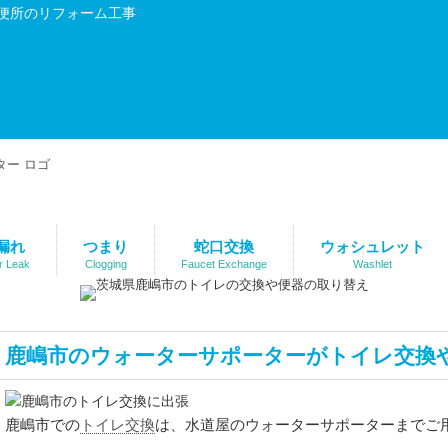
便所のリフォーム工事
漏れ
つまり
蛇口交換
ウォシュレット
r Leak
Clogging
Faucet Exchange
Washlet
鹿嶋市のウォーターサポーターがトイレ交換
トイレ交換
鹿嶋市での
は、水道屋のウォーターサポーターまでご