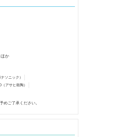
 ほか
c（パナソニック）
EITO（アサヒ衛陶）
予めご了承ください。