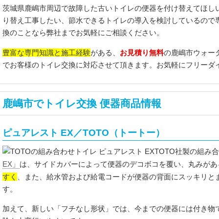
茨城県鹿嶋市周辺で故障した古いトイレの便器を付け替えてほし
り替え工事したい、節水できるトイレの導入を検討しているので
換のことなら弊社までお気軽にご相談ください。
豊富な専門知識と施工経験
お見積り無料
がある、
の鹿嶋市ウォー
でお客様のトイレ交換に対応させて頂きます。お気軽にフリーダ
鹿嶋市でトイレ交換 便器商品情報
ピュアレスト EX／TOTO（トートー）
TOTO社製の組み
EX」
は、サイドカバーによって便器のデコボコを覆い、丸みがあ
すく
、また、給水管および給電コードが便器の背面にスッキリと
す。
加えて、新しい「フチなし形状」では、今までの便器には付き物