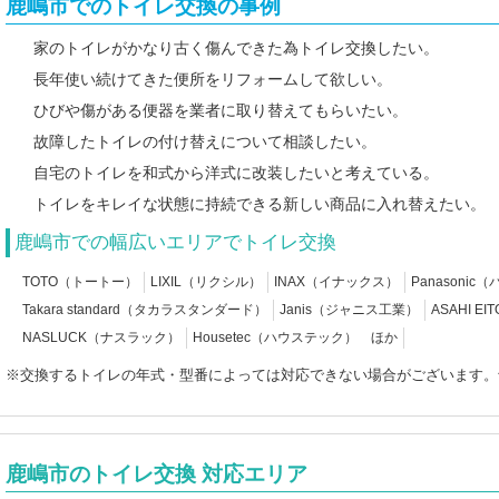
鹿嶋市でのトイレ交換の事例
家のトイレがかなり古く傷んできた為トイレ交換したい。
長年使い続けてきた便所をリフォームして欲しい。
ひびや傷がある便器を業者に取り替えてもらいたい。
故障したトイレの付け替えについて相談したい。
自宅のトイレを和式から洋式に改装したいと考えている。
トイレをキレイな状態に持続できる新しい商品に入れ替えたい。
鹿嶋市での幅広いエリアでトイレ交換
TOTO（トートー）
LIXIL（リクシル）
INAX（イナックス）
Panasoni
Takara standard（タカラスタンダード）
Janis（ジャニス工業）
ASAHI 
NASLUCK（ナスラック）
Housetec（ハウステック） ほか
※交換するトイレの年式・型番によっては対応できない場合がございます。
鹿嶋市のトイレ交換 対応エリア