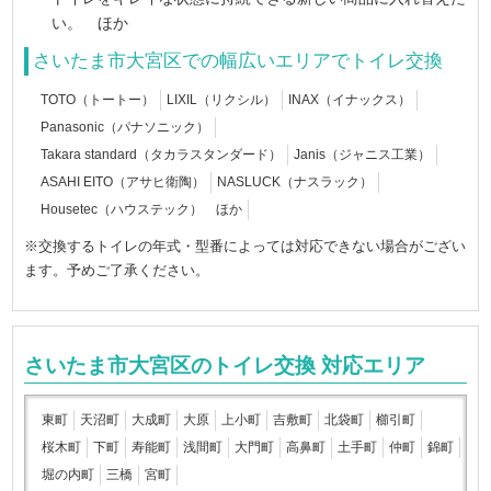
い。 ほか
さいたま市大宮区での幅広いエリアでトイレ交換
TOTO（トートー）
LIXIL（リクシル）
INAX（イナックス）
Panasonic（パナソニック）
Takara standard（タカラスタンダード）
Janis（ジャニス工業）
ASAHI EITO（アサヒ衛陶）
NASLUCK（ナスラック）
Housetec（ハウステック） ほか
※交換するトイレの年式・型番によっては対応できない場合がござい
ます。予めご了承ください。
さいたま市大宮区のトイレ交換 対応エリア
東町
天沼町
大成町
大原
上小町
吉敷町
北袋町
櫛引町
桜木町
下町
寿能町
浅間町
大門町
高鼻町
土手町
仲町
錦町
堀の内町
三橋
宮町