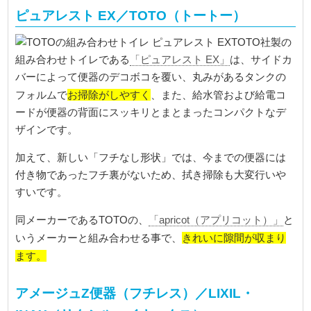
ピュアレスト EX／TOTO（トートー）
TOTO社製の
組み合わせトイレである
「ピュアレスト EX」
は、サイドカ
バーによって便器のデコボコを覆い、丸みがあるタンクの
お掃除がしやすく
フォルムで
、また、給水管および給電コ
ードが便器の背面にスッキリとまとまったコンパクトなデ
ザインです。
加えて、新しい「フチなし形状」では、今までの便器には
付き物であったフチ裏がないため、拭き掃除も大変行いや
すいです。
同メーカーであるTOTOの、
「apricot（アプリコット）」
と
きれいに隙間が収まり
いうメーカーと組み合わせる事で、
ます。
アメージュZ便器（フチレス）／LIXIL・