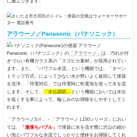
に施工できます。
アラウーノ／Panasonic（パナソニック）
Panasonic（パナソニック）の
「アラウーノ」
は、汚れが付
きづらい有機ガラス系の「スゴピカ素材」が採用されてい
ます。また、「パワフル水流」という機能では、「ターン
トラップ方式」によって少ない水が勢いよく旋回して便器
を洗浄、「停電対応」では停電時に乾電池を使って水を流
「水位調節」
します。そして、
という機能においては水位
を低くする事によって、輪じみのお掃除をしやすくしてく
れます。
「アラウーノSⅡ」・「アラウーノ L150シリーズ」におい
「激落ちバブル」
ては、
で便器に水を流す際に沢山の細か
い泡とパワフルな水流でしっかりと便鉢をお掃除してくれ