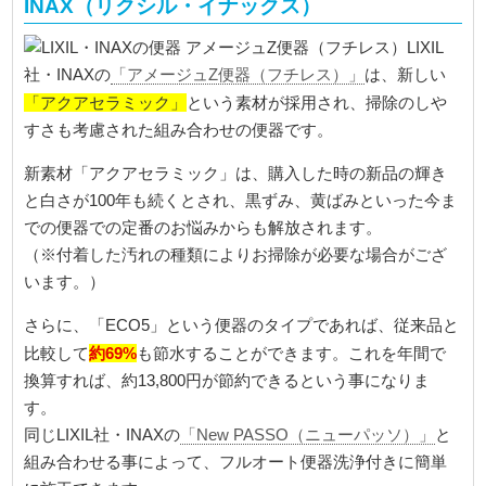
INAX（リクシル・イナックス）
LIXIL
社・INAXの
「アメージュZ便器（フチレス）」
は、新しい
「アクアセラミック」
という素材が採用され、掃除のしや
すさも考慮された組み合わせの便器です。
新素材「アクアセラミック」は、購入した時の新品の輝き
と白さが100年も続くとされ、黒ずみ、黄ばみといった今ま
での便器での定番のお悩みからも解放されます。
（※付着した汚れの種類によりお掃除が必要な場合がござ
います。）
さらに、「ECO5」という便器のタイプであれば、従来品と
約69%
比較して
も節水することができます。これを年間で
換算すれば、約13,800円が節約できるという事になりま
す。
同じLIXIL社・INAXの
「New PASSO（ニューパッソ）」
と
組み合わせる事によって、フルオート便器洗浄付きに簡単