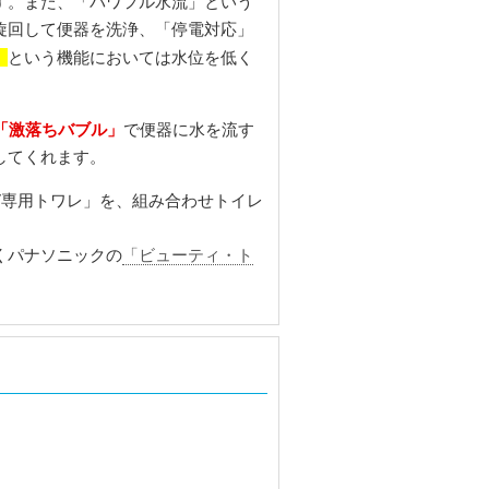
す。また、「パワフル水流」という
旋回して便器を洗浄、「停電対応」
」
という機能においては水位を低く
「激落ちバブル」
で便器に水を流す
してくれます。
V専用トワレ」を、組み合わせトイレ
くパナソニックの
「ビューティ・ト