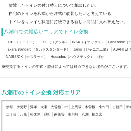
故障したトイレの付け替えについて相談したい。
自宅のトイレを和式から洋式に改装したいと考えている。
トイレをキレイな状態に持続できる新しい商品に入れ替えたい。
八潮市での幅広いエリアでトイレ交換
TOTO（トートー）
LIXIL（リクシル）
INAX（イナックス）
Panasoni
Takara standard（タカラスタンダード）
Janis（ジャニス工業）
ASAHI 
NASLUCK（ナスラック）
Housetec（ハウステック） ほか
※交換するトイレの年式・型番によっては対応できない場合がございます。
八潮市のトイレ交換 対応エリア
伊草
伊勢野
浮塚
大瀬
大曽根
垳
上馬場
木曽根
小作田
古新田
新
二丁目
八條
松之木
緑町
南後谷
南川崎
八潮
柳之宮