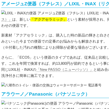
アメージュZ便器（フチレス）／LIXIL・INAX（
LIXIL社・IN
「アクアセラミック」
ス）」
は、新しい
という素材が採用され、
わせの便器です。
新素材「アクアセラミック」は、購入した時の新品の輝きと白さが
みといった今までの便器での定番のお悩みからも解放されます。
（※付着した汚れの種類によりお掃除が必要な場合がございます
さらに、「ECO5」という便器のタイプであれば、従来品と比較
す。これを年間で換算すれば、約13,800円が節約できるという事
同じLIXIL社・INAXの
「New PASSO（ニューパッソ）」
と組み合
洗浄付きに簡単に施工できます。
アラウーノ／Panasonic（パナソニック）
Panasonic（パ