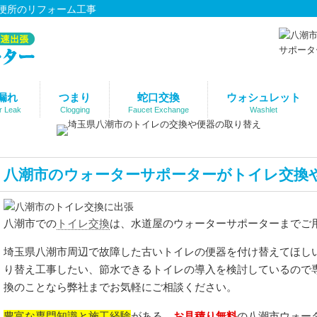
便所のリフォーム工事
漏れ
つまり
蛇口交換
ウォシュレット
r Leak
Clogging
Faucet Exchange
Washlet
八潮市のウォーターサポーターがトイレ交換
トイレ交換
八潮市での
は、水道屋のウォーターサポーターまでご
埼玉県八潮市周辺で故障した古いトイレの便器を付け替えてほし
り替え工事したい、節水できるトイレの導入を検討しているので
換のことなら弊社までお気軽にご相談ください。
豊富な専門知識と施工経験
お見積り無料
がある、
の八潮市ウォー