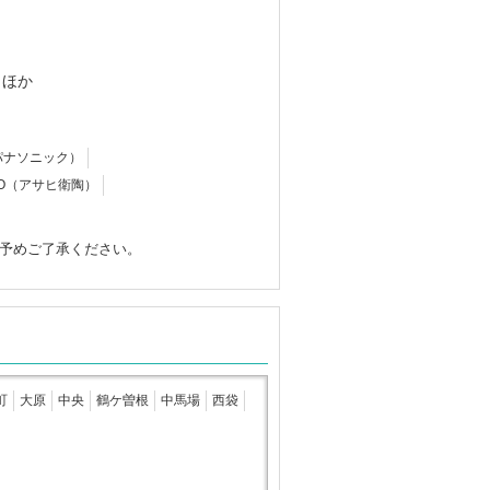
 ほか
c（パナソニック）
EITO（アサヒ衛陶）
予めご了承ください。
町
大原
中央
鶴ケ曽根
中馬場
西袋