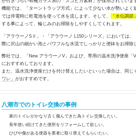
が付きづらい有機ガラス系の「スゴピカ素材」が採用されていま
機能では、「ターントラップ方式」によって少ない水が勢いよく
「水位調節
では停電時に乾電池を使って水を流します。そして、
する事によって、輪じみのお掃除をしやすくしてくれます。
「アラウーノSⅡ」・「アラウーノ L150シリーズ」においては、
際に沢山の細かい泡とパワフルな水流でしっかりと便鉢をお掃除
弊社では、「New アラウーノV」および、専用の温水洗浄便座「
におすすめしております。
また、温水洗浄便座だけを付け替えしたいといった場合は、同じ
ワレ」
がおすすめです。
八潮市でのトイレ交換の事例
家のトイレがかなり古く傷んできた為トイレ交換したい。
長年使い続けてきた便所をリフォームして欲しい。
ひびや傷がある便器を業者に取り替えてもらいたい。