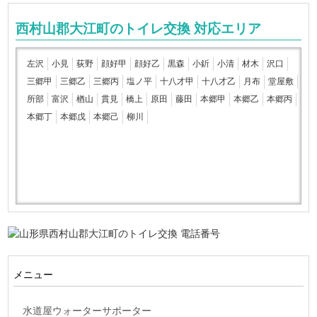
西村山郡大江町のトイレ交換 対応エリア
左沢
小見
荻野
顔好甲
顔好乙
黒森
小釿
小清
材木
沢口
三郷甲
三郷乙
三郷丙
塩ノ平
十八才甲
十八才乙
月布
堂屋敷
所部
富沢
楢山
貫見
橋上
原田
藤田
本郷甲
本郷乙
本郷丙
本郷丁
本郷戊
本郷己
柳川
メニュー
水道屋ウォーターサポーター