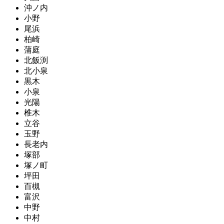
沖ノ内
小野
尾浜
柏崎
蒲庭
北飯渕
北小泉
黒木
小泉
光陽
椎木
立谷
玉野
長老内
塚部
塚ノ町
坪田
百槻
富沢
中野
中村