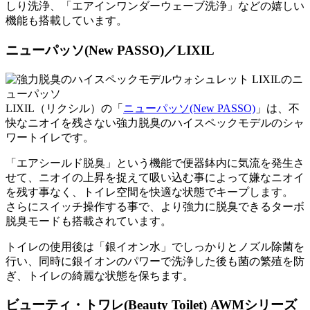
しり洗浄、「エアインワンダーウェーブ洗浄」などの嬉しい
機能も搭載しています。
ニューパッソ(New PASSO)／LIXIL
LIXIL（リクシル）の「
ニューパッソ(New PASSO)
」は、不
快なニオイを残さない強力脱臭のハイスペックモデルのシャ
ワートイレです。
「
エアシールド脱臭
」という機能で便器鉢内に気流を発生さ
せて、ニオイの上昇を捉えて吸い込む事によって嫌なニオイ
を残す事なく、トイレ空間を快適な状態でキープします。
さらにスイッチ操作する事で、より強力に脱臭できる
ターボ
脱臭モード
も搭載されています。
トイレの使用後は「銀イオン水」でしっかりとノズル除菌を
行い、同時に銀イオンのパワーで洗浄した後も菌の繁殖を防
ぎ、トイレの綺麗な状態を保ちます。
ビューティ・トワレ(Beauty Toilet) AWMシリーズ