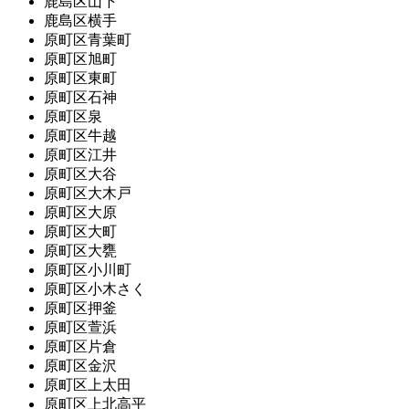
鹿島区山下
鹿島区横手
原町区青葉町
原町区旭町
原町区東町
原町区石神
原町区泉
原町区牛越
原町区江井
原町区大谷
原町区大木戸
原町区大原
原町区大町
原町区大甕
原町区小川町
原町区小木さく
原町区押釜
原町区萱浜
原町区片倉
原町区金沢
原町区上太田
原町区上北高平