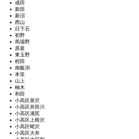
成田
新田
新沼
西山
日下石
初野
馬場野
原釜
東玉野
程田
南飯渕
本笑
山上
柚木
和田
小高区泉沢
小高区井田川
小高区浦尻
小高区上根沢
小高区蛯沢
小高区大井