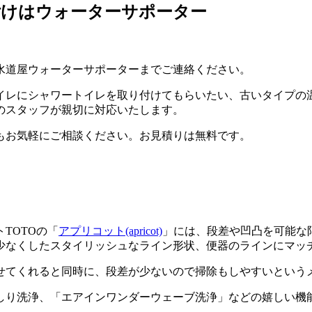
付けはウォーターサポーター
水道屋ウォーターサポーターまでご連絡ください。
イレにシャワートイレを取り付けてもらいたい、古いタイプの
の
スタッフが親切に対応
いたします。
もお気軽にご相談ください。
お見積りは無料
です。
TOTOの「
アプリコット(apricot)
」には、段差や凹凸を可能な
少なくしたスタイリッシュなライン形状、便器のラインにマッ
せてくれると同時に、
段差が少ないので掃除もしやすい
という
しり洗浄、「エアインワンダーウェーブ洗浄」などの嬉しい機