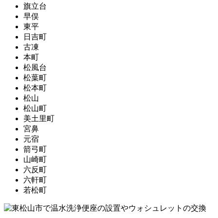
旗立台
早俣
東平
日吉町
古凍
本町
松風台
松葉町
松本町
松山
松山町
美土里町
宮鼻
元宿
箭弓町
山崎町
六反町
六軒町
若松町