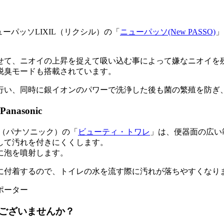
LIXIL（リクシル）の「
ニューパッソ(New PASSO)
」
せて、ニオイの上昇を捉えて吸い込む事によって嫌なニオイを
脱臭モード
も搭載されています。
行い、同時に銀イオンのパワーで洗浄した後も菌の繁殖を防ぎ
nasonic
onic（パナソニック）の「
ビューティ・トワレ
」は、便器面の広い
して汚れを付きにくくします。
に泡を噴射します。
に付着
するので、トイレの水を流す際に汚れが落ちやすくなり
ございませんか？