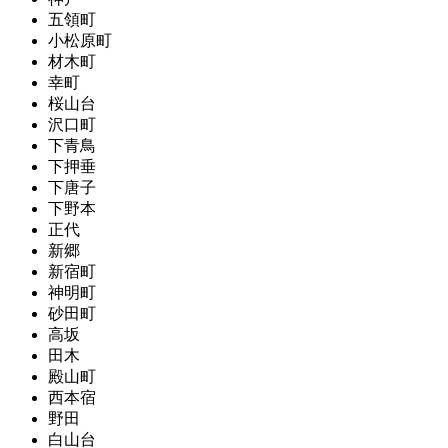
五領町
小松原町
材木町
幸町
桜山台
沢口町
下青鳥
下押垂
下唐子
下野本
正代
新郷
新宿町
神明町
砂田町
高坂
田木
殿山町
西本宿
野田
白山台