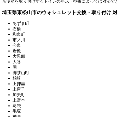
※便座を取り付けするトイレの年式・型番によっては対応で
埼玉県東松山市のウォシュレット交換・取り付け 
あずま町
石橋
和泉町
市ノ川
今泉
岩殿
大黒部
大谷
岡
御茶山町
柏崎
上押垂
上唐子
加美町
上野本
葛袋
毛塚
神戸