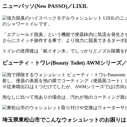
ニューパッソ(New PASSO)／LIXIL
のシャワートイレです。
「
エアシールド脱臭
」という機能で便器鉢内に気流を発生さ
さらにスイッチ操作する事で、より強力に脱臭できる
ターボ
トイレの使用後は「銀イオン水」でしっかりとノズル除菌を
ビューティ・トワレ(Beauty Toilet) AWMシリーズ／Pa
Panas
射し、便器の表面を泡の膜でコーティング（便器面コート）
※従来噴出口は１つだけでしたが、AWMシリーズでは2方向
泡なしに比べて泡ありの場合は、
汚れが泡のコーティング面
埼玉県東松山市でこんなウォシュレットのお困りは