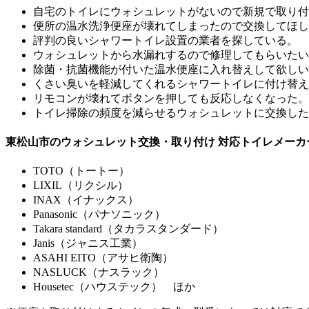
自宅のトイレにウォシュレットがないので新規で取り付
便所の温水洗浄便座が壊れてしまったので交換してほし
評判の良いシャワートイレ設置の業者を探している。
ウォシュレットから水漏れするので修理してもらいたい
除菌・抗菌機能が付いた温水便座に入れ替えして欲しい
くさい臭いを軽減してくれるシャワートイレに付け替え
リモコンが壊れてボタンを押しても反応しなくなった。
トイレ掃除の頻度を減らせるウォシュレットに交換した
東松山市のウォシュレット交換・取り付け 対応トイレメーカ
TOTO（トートー）
LIXIL（リクシル）
INAX（イナックス）
Panasonic（パナソニック）
Takara standard（タカラスタンダード）
Janis（ジャニス工業）
ASAHI EITO（アサヒ衛陶）
NASLUCK（ナスラック）
Housetec（ハウステック） ほか