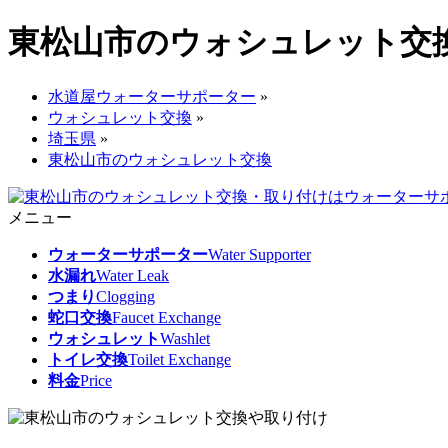
東松山市のウォシュレット交
水道屋ウォーターサポーター
»
ウォシュレット交換
»
埼玉県
»
東松山市のウォシュレット交換
メニュー
ウォーターサポーター
Water Supporter
水漏れ
Water Leak
つまり
Clogging
蛇口交換
Faucet Exchange
ウォシュレット
Washlet
トイレ交換
Toilet Exchange
料金
Price