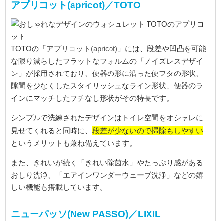
アプリコット(apricot)／TOTO
TOTOの「
アプリコット(apricot)
」には、段差や凹凸を可能
な限り減らしたフラットなフォルムの「ノイズレスデザイ
ン」が採用されており、便器の形に沿った便フタの形状、
隙間を少なくしたスタイリッシュなライン形状、便器のラ
インにマッチしたフチなし形状がその特長です。
シンプルで洗練されたデザインはトイレ空間をオシャレに
段差が少ないので掃除もしやすい
見せてくれると同時に、
というメリットも兼ね備えています。
また、きれいが続く「きれい除菌水」やたっぷり感がある
おしり洗浄、「エアインワンダーウェーブ洗浄」などの嬉
しい機能も搭載しています。
ニューパッソ(New PASSO)／LIXIL