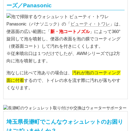
ーズ／Panasonic
Panasonic（パナソニック）の「
ビューティ・トワレ
」は、
新・泡コートノズル
便器面の広い範囲に「
」によって360°
旋回して泡を噴射し、便器の表面を泡の膜でコーティング
（便器面コート）して汚れを付きにくくします。
※従来噴出口は１つだけでしたが、AWMシリーズでは2方
向に泡を噴射します。
汚れが泡のコーティング
泡なしに比べて泡ありの場合は、
面に付着
するので、トイレの水を流す際に汚れが落ちやす
くなります。
埼玉県長瀞町でこんなウォシュレットのお困り
はございませんか？