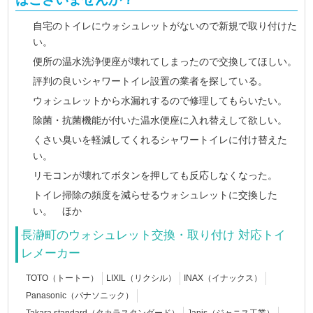
自宅のトイレにウォシュレットがないので新規で取り付けた
い。
便所の温水洗浄便座が壊れてしまったので交換してほしい。
評判の良いシャワートイレ設置の業者を探している。
ウォシュレットから水漏れするので修理してもらいたい。
除菌・抗菌機能が付いた温水便座に入れ替えして欲しい。
くさい臭いを軽減してくれるシャワートイレに付け替えた
い。
リモコンが壊れてボタンを押しても反応しなくなった。
トイレ掃除の頻度を減らせるウォシュレットに交換した
い。 ほか
長瀞町のウォシュレット交換・取り付け 対応トイ
レメーカー
TOTO（トートー）
LIXIL（リクシル）
INAX（イナックス）
Panasonic（パナソニック）
Takara standard（タカラスタンダード）
Janis（ジャニス工業）