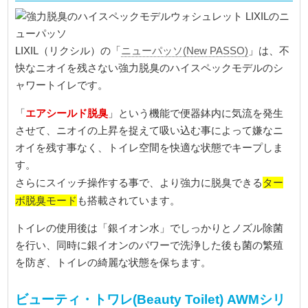
LIXIL（リクシル）の「
ニューパッソ(New PASSO)
」は、不
快なニオイを残さない強力脱臭のハイスペックモデルのシ
ャワートイレです。
エアシールド脱臭
「
」という機能で便器鉢内に気流を発生
させて、ニオイの上昇を捉えて吸い込む事によって嫌なニ
オイを残す事なく、トイレ空間を快適な状態でキープしま
す。
ター
さらにスイッチ操作する事で、より強力に脱臭できる
ボ脱臭モード
も搭載されています。
トイレの使用後は「銀イオン水」でしっかりとノズル除菌
を行い、同時に銀イオンのパワーで洗浄した後も菌の繁殖
を防ぎ、トイレの綺麗な状態を保ちます。
ビューティ・トワレ(Beauty Toilet) AWMシリ