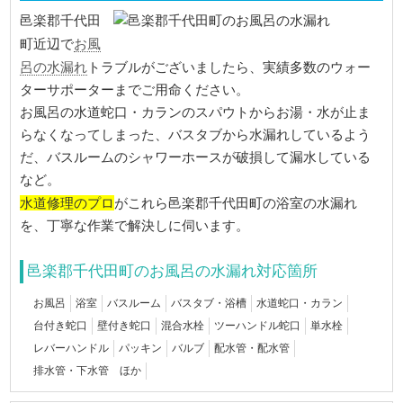
邑楽郡千代田
お風
町近辺で
呂の水漏れ
トラブルがございましたら、実績多数のウォー
ターサポーターまでご用命ください。
お風呂の水道蛇口・カランのスパウトからお湯・水が止ま
らなくなってしまった、バスタブから水漏れしているよう
だ、バスルームのシャワーホースが破損して漏水している
など。
水道修理のプロ
がこれら邑楽郡千代田町の浴室の水漏れ
を、丁寧な作業で解決しに伺います。
邑楽郡千代田町のお風呂の水漏れ対応箇所
お風呂
浴室
バスルーム
バスタブ・浴槽
水道蛇口・カラン
台付き蛇口
壁付き蛇口
混合水栓
ツーハンドル蛇口
単水栓
レバーハンドル
パッキン
バルブ
配水管・配水管
排水管・下水管 ほか