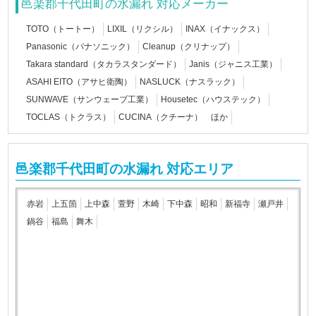
邑楽郡千代田町の水漏れ 対応メーカー
TOTO（トートー）
LIXIL（リクシル）
INAX（イナックス）
Panasonic（パナソニック）
Cleanup（クリナップ）
Takara standard（タカラスタンダード）
Janis（ジャニス工業）
ASAHI EITO（アサヒ衛陶）
NASLUCK（ナスラック）
SUNWAVE（サンウェーブ工業）
Housetec（ハウステック）
TOCLAS（トクラス）
CUCINA（クチーナ） ほか
邑楽郡千代田町の水漏れ 対応エリア
赤岩
上五箇
上中森
萱野
木崎
下中森
昭和
新福寺
瀬戸井
鍋谷
福島
舞木