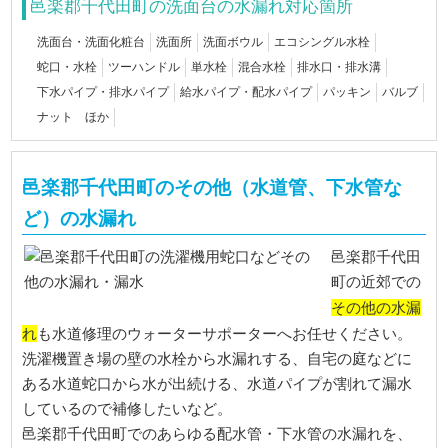
邑楽郡千代田町の洗面台の水漏れ対応箇所
洗面台・洗面化粧台
洗面所
洗面ボウル
エコシングル水栓
蛇口・水栓
ツーハンドル
単水栓
混合水栓
排水口・排水溝
下水パイプ・排水パイプ
給水パイプ・配水パイプ
パッキン
バルブ
ナット ほか
邑楽郡千代田町のその他（水道管、下水管な
ど）の水漏れ
邑楽郡千代田
町の近郊での
その他の水漏
れ
も水道修理のウォーターサポーターへお任せください。
洗濯機置き場の壁の水栓から水漏れする、自宅の庭などに
ある水道蛇口から水が出続ける、水道パイプが割れて漏水
しているので補修したいなど。
邑楽郡千代田町でのあらゆる配水管・下水管の水漏れを、