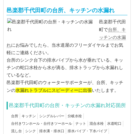
邑楽郡千代田町の台所、キッチンの水漏れ
邑楽郡千代田
台所、キ
町で
ッチンの水漏
れ
にお悩みでしたら、当水道屋のフリーダイヤルまでお気
軽にご連絡ください。
台所のシンク台下の排水パイプから水が垂れている、キッ
チンの蛇口水栓から水が滴る、排水トラップから水漏れし
ているなど。
邑楽郡千代田町のウォーターサポーターが、台所、キッチ
水漏れトラブルにスピーディーに出張
ンの
いたします。
邑楽郡千代田町の台所・キッチンの水漏れ対応箇所
台所
キッチン
シングルレバー
分岐水栓
台付きワンホール・台付きツーホール
ナット
混合水栓
水道蛇口
流し台
シンク
排水溝・排水口
排水パイプ・下水パイプ