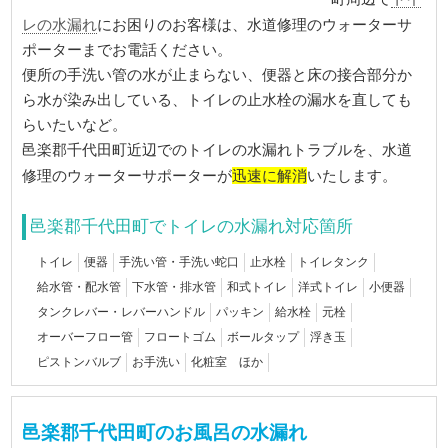
レの水漏れ
にお困りのお客様は、水道修理のウォーターサ
ポーターまでお電話ください。
便所の手洗い管の水が止まらない、便器と床の接合部分か
ら水が染み出している、トイレの止水栓の漏水を直しても
らいたいなど。
邑楽郡千代田町近辺でのトイレの水漏れトラブルを、水道
迅速に解消
修理のウォーターサポーターが
いたします。
邑楽郡千代田町でトイレの水漏れ対応箇所
トイレ
便器
手洗い管・手洗い蛇口
止水栓
トイレタンク
給水管・配水管
下水管・排水管
和式トイレ
洋式トイレ
小便器
タンクレバー・レバーハンドル
パッキン
給水栓
元栓
オーバーフロー管
フロートゴム
ボールタップ
浮き玉
ピストンバルブ
お手洗い
化粧室 ほか
邑楽郡千代田町のお風呂の水漏れ