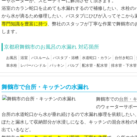
ーサポーターが、スピーディーに解消させて頂きます。
浴室のカラン蛇口を止めても水漏れするので補修したい、水栓の
から水が滴るため修理したい、バスタブにひびが入ってそこから
専門知識を豊富に持つ
、弊社のスタッフが丁寧な作業で舞鶴市の
します。
京都府舞鶴市のお風呂の水漏れ 対応箇所
お風呂
浴室
バスルーム
バスタブ・浴槽
水道蛇口・カラン
台付き蛇口
単水栓
レバーハンドル
パッキン
バルブ
配水管・配水管
排水管・下水管
舞鶴市で台所・キッチンの水漏れ
台所・
舞鶴市での
のウォーターサポ
台所の水道蛇口から水が垂れ続けるので水漏れ修理を依頼したい
ぽたと漏水して収納部分が水浸しになる、キッチンの混合水栓の
出ているなど。