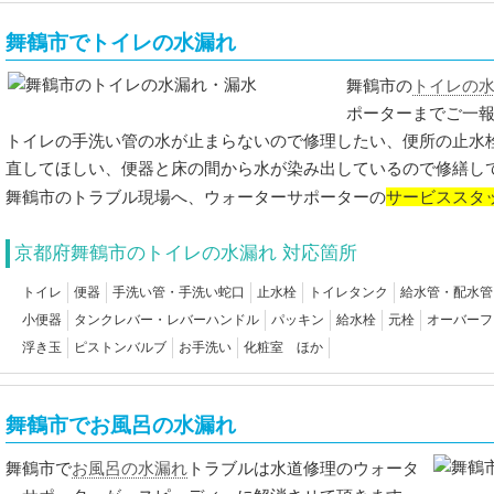
舞鶴市でトイレの水漏れ
トイレの
舞鶴市の
ポーターまでご一
トイレの手洗い管の水が止まらないので修理したい、便所の止水
直してほしい、便器と床の間から水が染み出しているので修繕し
サービススタ
舞鶴市のトラブル現場へ、ウォーターサポーターの
京都府舞鶴市のトイレの水漏れ 対応箇所
トイレ
便器
手洗い管・手洗い蛇口
止水栓
トイレタンク
給水管・配水管
小便器
タンクレバー・レバーハンドル
パッキン
給水栓
元栓
オーバーフ
浮き玉
ピストンバルブ
お手洗い
化粧室 ほか
舞鶴市でお風呂の水漏れ
お風呂の水漏れ
舞鶴市で
トラブルは水道修理のウォータ