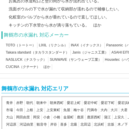
お風呂の水道蛇口と壁の間から水が流れ出ている。
洗面ボウルの下で水が漏れて収納部が濡れるので補修したい。
化粧室のバルブから水が垂れているので直してほしい。
キッチンの下水管から水が滴り落ちている。 ほか
舞鶴市の水漏れ 対応メーカー
TOTO（トートー）
LIXIL（リクシル）
INAX（イナックス）
Panasoni
Takara standard（タカラスタンダード）
Janis（ジャニス工業）
ASAHI 
NASLUCK（ナスラック）
SUNWAVE（サンウェーブ工業）
Housetec（
CUCINA（クチーナ） ほか
舞鶴市の水漏れ 対応エリア
青井
赤野
朝代
朝来中
朝来西町
愛宕上町
愛宕中町
愛宕下町
愛宕浜
市場
今田
上根
上安
上安東町
魚屋
梅ケ谷
円満寺
大内
大川
大君
大山
岡田由里
岡安
小倉
小橋
金屋町
鹿原
鹿原西町
蒲江
上安久
河辺原
河辺由里
観音寺
岸谷
喜多
北吸
北田辺
北浜町
吉坂
木ノ下