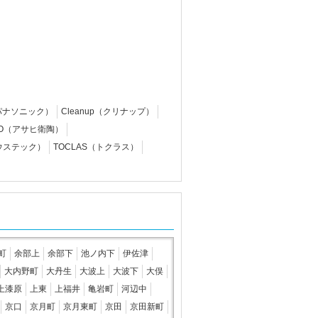
c（パナソニック）
Cleanup（クリナップ）
EITO（アサヒ衛陶）
ハウステック）
TOCLAS（トクラス）
町
余部上
余部下
池ノ内下
伊佐津
大内野町
大丹生
大波上
大波下
大俣
上漆原
上東
上福井
亀岩町
河辺中
京口
京月町
京月東町
京田
京田新町