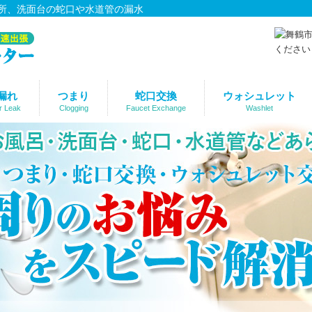
所、洗面台の蛇口や水道管の漏水
漏れ
つまり
蛇口交換
ウォシュレット
r Leak
Clogging
Faucet Exchange
Washlet