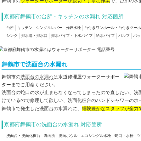
ウォーターサポーターが親切・丁寧な作業
舞鶴市の
で、台所の水
京都府舞鶴市の台所・キッチンの水漏れ 対応箇所
台所
キッチン
シングルレバー
分岐水栓
台付きワンホール・台付きツーホ
シンク
排水溝・排水口
排水パイプ・下水パイプ
給水パイプ
バルブ
パッ
舞鶴市で洗面台の水漏れ
洗面台の水漏れ
舞鶴市の
は水道修理屋ウォーターサポー
ターまでご用命ください。
洗面台の蛇口の水が止まらなくなってしまったので直したい、洗
けているので修理して欲しい、洗面化粧台のハンドシャワーのホ
経験豊かなスタッフが全力
舞鶴市で発生した洗面台の水漏れに、
京都府舞鶴市の洗面台の水漏れ 対応箇所
洗面台・洗面化粧台
洗面所
洗面ボウル
エコシングル水栓
蛇口・水栓
ツ