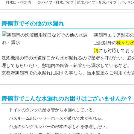
排水口・排水溝
下水パイプ・排水パイプ
給水パイプ・配水パイプ
パッキ
舞鶴市でその他の水漏れ
舞鶴市エリア対応
様々な
上記以外の
消
にも対応してお
洗濯機用の壁の水道蛇口から水が漏れるので業者を呼びたい、庭
理してもらいたい、敷地内の銅管・鉛管から漏水しているなど。
京都府舞鶴市での水漏れに関する事なら、当水道屋をご利用くだ
舞鶴市でこんな水漏れのお困りはございませんか？
トイレのタンクの給水管から水漏れしている。
バスルームのシャワーホースが破れて水がもれる。
台所のシングルレバーの根本の水もれを修理したい。