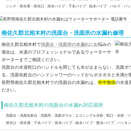
シンク
排水溝・排水口
排水パイプ・下水パイプ
給水パイプ
バルブ
パッ
南佐久郡北相木村の洗面台・洗面所の水漏れ修理
洗面台・洗面所の水漏れ
にお悩みの
南佐久郡北相木村で
場合は、水道のプロフェッショナルであるウォーターサ
ポーターまでご相談ください。
洗面台の水道蛇口のハンドルを閉じても水が止まらない、洗面ボ
る、洗面化粧台のハンドシャワーのヘッドからポタポタと水滴が
長野県南佐久郡北相木村での洗面台の水漏れは、
年中無休
の水道
ださい。
南佐久郡北相木村の洗面台の水漏れ対応箇所
洗面台・洗面化粧台
洗面所
洗面ボウル
エコシングル水栓
蛇口・水栓
ツ
排水口・排水溝
下水パイプ・排水パイプ
給水パイプ・配水パイプ
パッキ