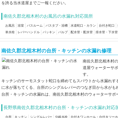
を誇る当水道屋までご一報ください。
南佐久郡北相木村のお風呂の水漏れ対応箇所
お風呂
浴室
バスルーム
バスタブ・浴槽
水道蛇口・カラン
台付き蛇口
単水栓
レバーハンドル
パッキン
バルブ
配水管・配水管
排水管・下水管
南佐久郡北相木村の台所・キッチンの水漏れ修理
南佐久郡北相木村
道屋ウォーターサ
す。
キッチンのサーモスタット蛇口を締めてもスパウトから水漏れす
に水が落ちてくる、台所のシングルレバーのつなぎ目から水がも
台所・キッチンの水漏れは、南佐久郡北相木村のウォーターサポ
長野県南佐久郡北相木村の台所・キッチンの水漏れ対応
台所
キッチン
シングルレバー
分岐水栓
台付きワンホール・台付きツーホ