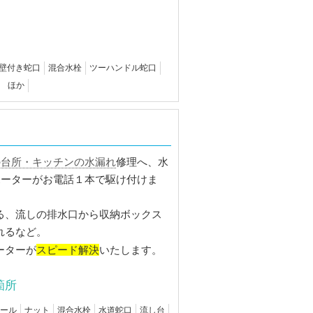
壁付き蛇口
混合水栓
ツーハンドル蛇口
 ほか
台所・キッチンの水漏れ
の
修理へ、水
ポーターがお電話１本で駆け付けま
る、流しの排水口から収納ボックス
れるなど。
スピード解決
ーターが
いたします。
箇所
ール
ナット
混合水栓
水道蛇口
流し台