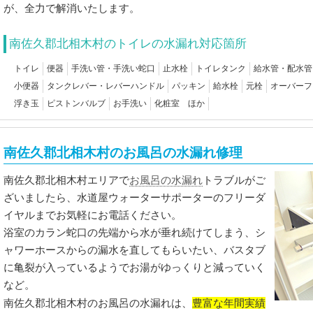
が、全力で解消いたします。
南佐久郡北相木村のトイレの水漏れ対応箇所
トイレ
便器
手洗い管・手洗い蛇口
止水栓
トイレタンク
給水管・配水管
小便器
タンクレバー・レバーハンドル
パッキン
給水栓
元栓
オーバーフ
浮き玉
ピストンバルブ
お手洗い
化粧室 ほか
南佐久郡北相木村のお風呂の水漏れ修理
お風呂の水漏れ
南佐久郡北相木村エリアで
トラブルがご
ざいましたら、水道屋ウォーターサポーターのフリーダ
イヤルまでお気軽にお電話ください。
浴室のカラン蛇口の先端から水が垂れ続けてしまう、シ
ャワーホースからの漏水を直してもらいたい、バスタブ
に亀裂が入っているようでお湯がゆっくりと減っていく
など。
豊富な年間実績
南佐久郡北相木村のお風呂の水漏れは、