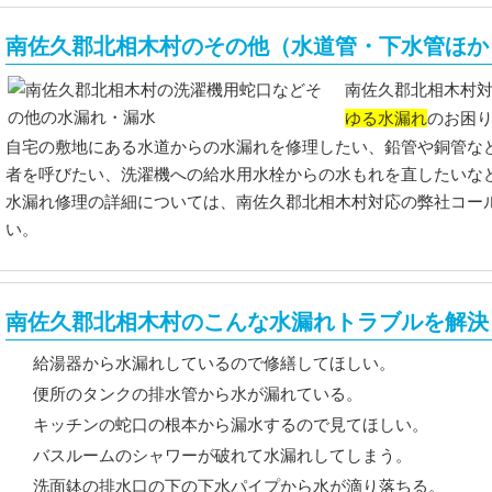
南佐久郡北相木村のその他（水道管・下水管ほか
南佐久郡北相木村
ゆる水漏れ
のお困
自宅の敷地にある水道からの水漏れを修理したい、鉛管や銅管な
者を呼びたい、洗濯機への給水用水栓からの水もれを直したいな
水漏れ修理の詳細については、南佐久郡北相木村対応の弊社コー
い。
南佐久郡北相木村のこんな水漏れトラブルを解決
給湯器から水漏れしているので修繕してほしい。
便所のタンクの排水管から水が漏れている。
キッチンの蛇口の根本から漏水するので見てほしい。
バスルームのシャワーが破れて水漏れしてしまう。
洗面鉢の排水口の下の下水パイプから水が滴り落ちる。