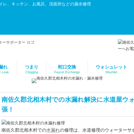
イレ、キッチン、お風呂、洗面所などの漏水修理
漏れ
つまり
蛇口交換
ウォシュレット
r Leak
Clogging
Faucet Exchange
Washlet
南佐久郡北相木村での水漏れ解決に水道屋ウ
張！
水漏れ
南佐久郡北相木村での
の修理は、水道修理のウォーターサ