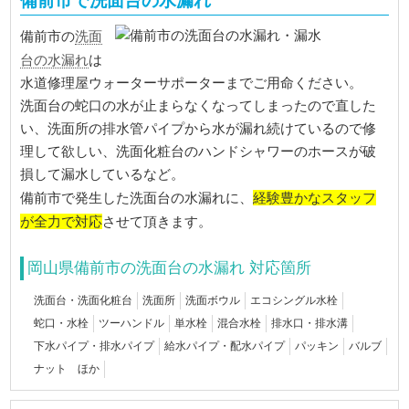
備前市で洗面台の水漏れ
洗面
備前市の
台の水漏れ
は
水道修理屋ウォーターサポーターまでご用命ください。
洗面台の蛇口の水が止まらなくなってしまったので直した
い、洗面所の排水管パイプから水が漏れ続けているので修
理して欲しい、洗面化粧台のハンドシャワーのホースが破
損して漏水しているなど。
経験豊かなスタッフ
備前市で発生した洗面台の水漏れに、
が全力で対応
させて頂きます。
岡山県備前市の洗面台の水漏れ 対応箇所
洗面台・洗面化粧台
洗面所
洗面ボウル
エコシングル水栓
蛇口・水栓
ツーハンドル
単水栓
混合水栓
排水口・排水溝
下水パイプ・排水パイプ
給水パイプ・配水パイプ
パッキン
バルブ
ナット ほか