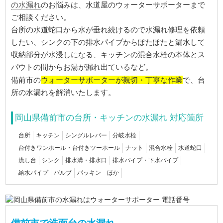
の水漏れ
のお悩みは、水道屋のウォーターサポーターまで
ご相談ください。
台所の水道蛇口から水が垂れ続けるので水漏れ修理を依頼
したい、シンクの下の排水パイプからぽたぽたと漏水して
収納部分が水浸しになる、キッチンの混合水栓の本体とス
パウトの間からお湯が漏れ出ているなど。
ウォーターサポーターが親切・丁寧な作業
備前市の
で、台
所の水漏れを解消いたします。
岡山県備前市の台所・キッチンの水漏れ 対応箇所
台所
キッチン
シングルレバー
分岐水栓
台付きワンホール・台付きツーホール
ナット
混合水栓
水道蛇口
流し台
シンク
排水溝・排水口
排水パイプ・下水パイプ
給水パイプ
バルブ
パッキン ほか