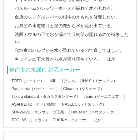
バスルームのシャワーホースが破れて水がもれる。
台所のシングルレバーの根本の水もれを修理したい。
お風呂の水道蛇口と壁の間から水が流れ出ている。
洗面ボウルの下で水が漏れて収納部が濡れるので補修した
い。
化粧室のバルブから水が垂れているので直してほしい。
キッチンの下水管から水が滴り落ちている。 ほか
備前市の水漏れ 対応メーカー
TOTO（トートー）
LIXIL（リクシル）
INAX（イナックス）
Panasonic（パナソニック）
Cleanup（クリナップ）
Takara standard（タカラスタンダード）
Janis（ジャニス工業）
ASAHI EITO（アサヒ衛陶）
NASLUCK（ナスラック）
SUNWAVE（サンウェーブ工業）
Housetec（ハウステック）
TOCLAS（トクラス）
CUCINA（クチーナ） ほか