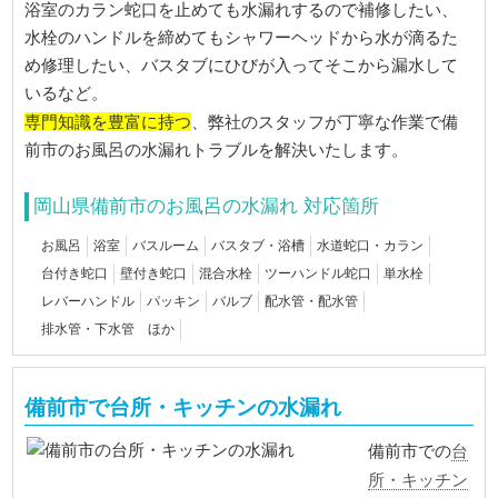
浴室のカラン蛇口を止めても水漏れするので補修したい、
水栓のハンドルを締めてもシャワーヘッドから水が滴るた
め修理したい、バスタブにひびが入ってそこから漏水して
いるなど。
専門知識を豊富に持つ
、弊社のスタッフが丁寧な作業で備
前市のお風呂の水漏れトラブルを解決いたします。
岡山県備前市のお風呂の水漏れ 対応箇所
お風呂
浴室
バスルーム
バスタブ・浴槽
水道蛇口・カラン
台付き蛇口
壁付き蛇口
混合水栓
ツーハンドル蛇口
単水栓
レバーハンドル
パッキン
バルブ
配水管・配水管
排水管・下水管 ほか
備前市で台所・キッチンの水漏れ
台
備前市での
所・キッチン