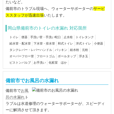
たいなど。
サービ
備前市のトラブル現場へ、ウォーターサポーターの
ススタッフが迅速出張
いたします。
岡山県備前市のトイレの水漏れ 対応箇所
トイレ
便器
手洗い管・手洗い蛇口
止水栓
トイレタンク
給水管・配水管
下水管・排水管
和式トイレ
洋式トイレ
小便器
タンクレバー・レバーハンドル
パッキン
給水栓
元栓
オーバーフロー管
フロートゴム
ボールタップ
浮き玉
ピストンバルブ
お手洗い
化粧室 ほか
備前市でお風呂の水漏れ
お風
備前市で
呂の水漏れ
ト
ラブルは水道修理のウォーターサポーターが、スピーディ
ーに解消させて頂きます。