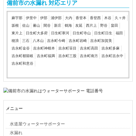
備前市の水漏れ 対応エリア
麻宇那
伊里中
伊部
浦伊部
大内
香登本
香登西
木谷
久々井
坂根
佐山
蕃山
閑谷
新庄
鶴海
友延
西片上
野谷
畠田
東片上
日生町大多府
日生町寒河
日生町寺山
日生町日生
福田
穂浪
三石
八木山
吉永町今崎
吉永町岩崎
吉永町加賀美
吉永町金谷
吉永町神根本
吉永町笹目
吉永町高田
吉永町多麻
吉永町都留岐
吉永町福満
吉永町三股
吉永町南方
吉永町吉永中
吉永町和意谷
メニュー
水道屋ウォーターサポーター
水漏れ