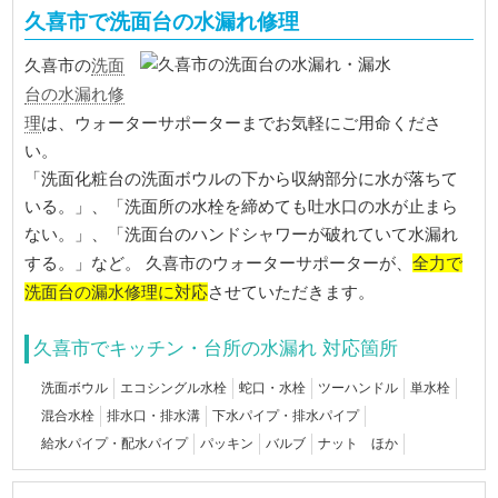
久喜市で洗面台の水漏れ修理
洗面
久喜市の
台の水漏れ修
理
は、ウォーターサポーターまでお気軽にご用命くださ
い。
「洗面化粧台の洗面ボウルの下から収納部分に水が落ちて
いる。」、「洗面所の水栓を締めても吐水口の水が止まら
ない。」、「洗面台のハンドシャワーが破れていて水漏れ
全力で
する。」など。 久喜市のウォーターサポーターが、
洗面台の漏水修理に対応
させていただきます。
久喜市でキッチン・台所の水漏れ 対応箇所
洗面ボウル
エコシングル水栓
蛇口・水栓
ツーハンドル
単水栓
混合水栓
排水口・排水溝
下水パイプ・排水パイプ
給水パイプ・配水パイプ
パッキン
バルブ
ナット ほか