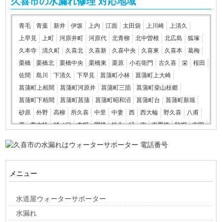
久喜市の水漏れ修理 対応地域
青毛
青葉
新井
伊坂
上内
江面
太田袋
上川崎
上清久
上早見
上町
河原井町
河原代
北青柳
北中曽根
北広島
狐塚
久本寺
清久町
久喜北
久喜新
久喜中央
久喜東
久喜本
葛梅
栗橋
栗橋北
栗橋中央
栗橋東
栗原
小右衛門
古久喜
栄
桜田
佐間
島川
下清久
下早見
菖蒲町小林
菖蒲町上大崎
菖蒲町上栢間
菖蒲町河原井
菖蒲町三箇
菖蒲町柴山枝郷
菖蒲町下栢間
菖蒲町菖蒲
菖蒲町昭和沼
菖蒲町台
菖蒲町新堀
砂原
外野
高柳
所久喜
中里
中妻
西
西大輪
野久喜
八甫
原
東大輪
樋ノ口
本町
間鎌
松永
緑
南
南栗橋
除堀
吉羽
六万部
鷲宮
鷲宮中央
メニュー
水道屋ウォーターサポーター
水漏れ