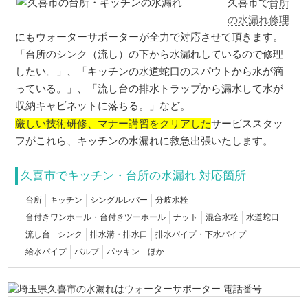
久喜市で
台所
の水漏れ修理
にもウォーターサポーターが全力で対応させて頂きます。
「台所のシンク（流し）の下から水漏れしているので修理
したい。」、「キッチンの水道蛇口のスパウトから水が滴
っている。」、「流し台の排水トラップから漏水して水が
収納キャビネットに落ちる。」など。
厳しい技術研修、マナー講習をクリアした
サービススタッ
フがこれら、キッチンの水漏れに救急出張いたします。
久喜市でキッチン・台所の水漏れ 対応箇所
台所
キッチン
シングルレバー
分岐水栓
台付きワンホール・台付きツーホール
ナット
混合水栓
水道蛇口
流し台
シンク
排水溝・排水口
排水パイプ・下水パイプ
給水パイプ
バルブ
パッキン ほか