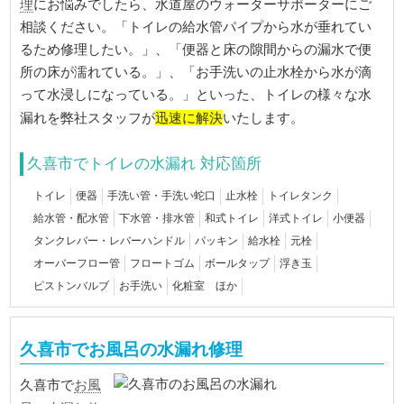
理
にお悩みでしたら、水道屋のウォーターサポーターにご
相談ください。「トイレの給水管パイプから水が垂れてい
るため修理したい。」、「便器と床の隙間からの漏水で便
所の床が濡れている。」、「お手洗いの止水栓から水が滴
って水浸しになっている。」といった、トイレの様々な水
迅速に解決
漏れを弊社スタッフが
いたします。
久喜市でトイレの水漏れ 対応箇所
トイレ
便器
手洗い管・手洗い蛇口
止水栓
トイレタンク
給水管・配水管
下水管・排水管
和式トイレ
洋式トイレ
小便器
タンクレバー・レバーハンドル
パッキン
給水栓
元栓
オーバーフロー管
フロートゴム
ボールタップ
浮き玉
ピストンバルブ
お手洗い
化粧室 ほか
久喜市でお風呂の水漏れ修理
お風
久喜市で