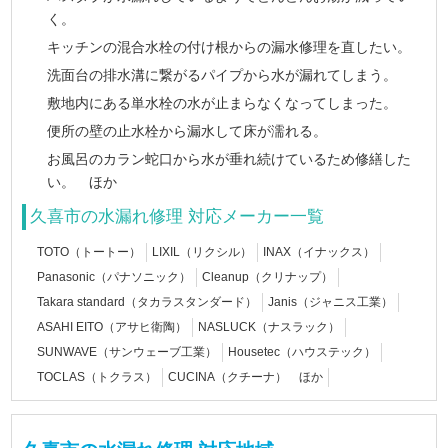
く。
キッチンの混合水栓の付け根からの漏水修理を直したい。
洗面台の排水溝に繋がるパイプから水が漏れてしまう。
敷地内にある単水栓の水が止まらなくなってしまった。
便所の壁の止水栓から漏水して床が濡れる。
お風呂のカラン蛇口から水が垂れ続けているため修繕した
い。 ほか
久喜市の水漏れ修理 対応メーカー一覧
TOTO（トートー）
LIXIL（リクシル）
INAX（イナックス）
Panasonic（パナソニック）
Cleanup（クリナップ）
Takara standard（タカラスタンダード）
Janis（ジャニス工業）
ASAHI EITO（アサヒ衛陶）
NASLUCK（ナスラック）
SUNWAVE（サンウェーブ工業）
Housetec（ハウステック）
TOCLAS（トクラス）
CUCINA（クチーナ） ほか