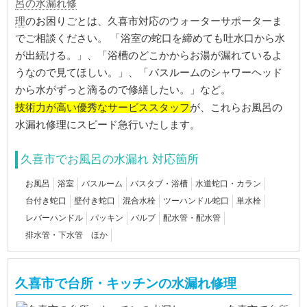
呂の水漏れ修
理
のお困りごとは、久喜市対応のウォーターサポーターま
でご相談ください。 「浴室の蛇口を締めても吐水口から水
が出続ける。」、「浴槽のどこかからお湯が漏れているよ
うなので見てほしい。」、「バスルームのシャワーヘッド
から水がずっと滴るので修繕したい。」など。
技術力が高い優秀なサービススタッフ
が、これらお風呂の
水漏れ修理にスピード急行いたします。
久喜市でお風呂の水漏れ 対応箇所
お風呂
浴室
バスルーム
バスタブ・浴槽
水道蛇口・カラン
台付き蛇口
壁付き蛇口
混合水栓
ツーハンドル蛇口
単水栓
レバーハンドル
パッキン
バルブ
配水管・配水管
排水管・下水管 ほか
久喜市で台所・キッチンの水漏れ修理