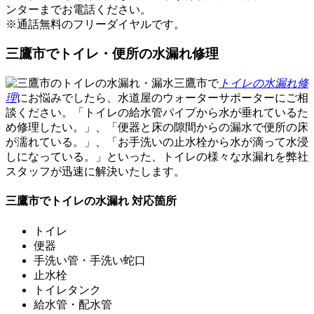
ンターまでお電話ください。
※
通話無料
のフリーダイヤルです。
三鷹市でトイレ・便所の水漏れ修理
三鷹市で
トイレの水漏れ修
理
にお悩みでしたら、水道屋のウォーターサポーターにご相
談ください。「トイレの給水管パイプから水が垂れているた
め修理したい。」、「便器と床の隙間からの漏水で便所の床
が濡れている。」、「お手洗いの止水栓から水が滴って水浸
しになっている。」といった、トイレの様々な水漏れを弊社
スタッフが
迅速に解決
いたします。
三鷹市でトイレの水漏れ 対応箇所
トイレ
便器
手洗い管・手洗い蛇口
止水栓
トイレタンク
給水管・配水管