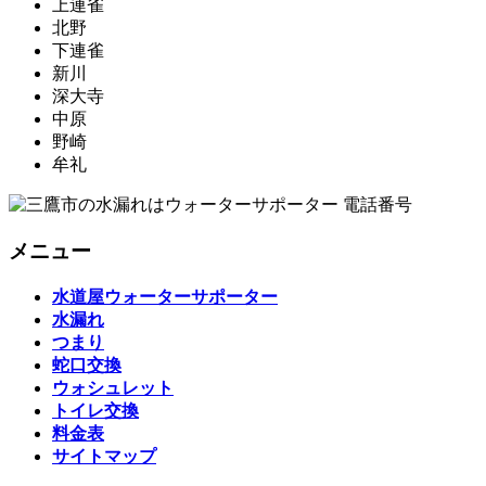
上連雀
北野
下連雀
新川
深大寺
中原
野崎
牟礼
メニュー
水道屋ウォーターサポーター
水漏れ
つまり
蛇口交換
ウォシュレット
トイレ交換
料金表
サイトマップ