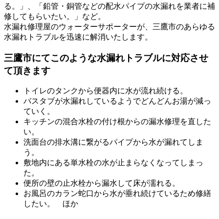
る。」、「鉛管・銅管などの配水パイプの水漏れを業者に補
修してもらいたい。」など。
水漏れ修理屋のウォーターサポーターが、三鷹市の
あらゆる
水漏れトラブルを迅速に解消
いたします。
三鷹市にてこのような水漏れトラブルに対応させ
て頂きます
トイレのタンクから便器内に水が流れ続ける。
バスタブが水漏れしているようでどんどんお湯が減っ
ていく。
キッチンの混合水栓の付け根からの漏水修理を直した
い。
洗面台の排水溝に繋がるパイプから水が漏れてしま
う。
敷地内にある単水栓の水が止まらなくなってしまっ
た。
便所の壁の止水栓から漏水して床が濡れる。
お風呂のカラン蛇口から水が垂れ続けているため修繕
したい。 ほか