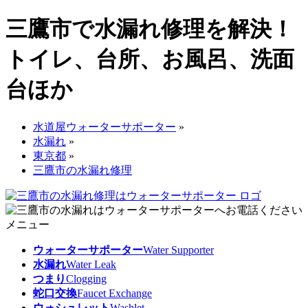
三鷹市で水漏れ修理を解決！
トイレ、台所、お風呂、洗面
台ほか
水道屋ウォーターサポーター
»
水漏れ
»
東京都
»
三鷹市の水漏れ修理
メニュー
ウォーターサポーター
Water Supporter
水漏れ
Water Leak
つまり
Clogging
蛇口交換
Faucet Exchange
ウォシュレット
Washlet