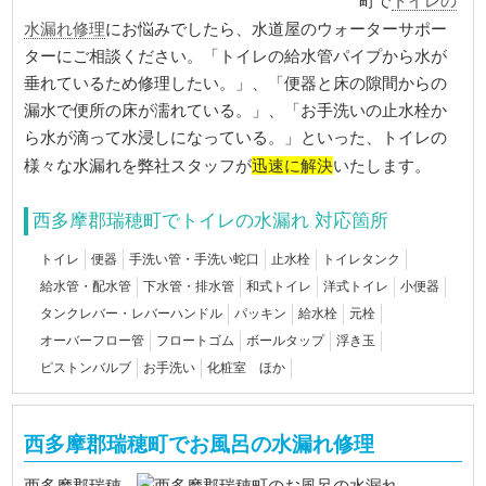
トイレの
町で
水漏れ修理
にお悩みでしたら、水道屋のウォーターサポー
ターにご相談ください。「トイレの給水管パイプから水が
垂れているため修理したい。」、「便器と床の隙間からの
漏水で便所の床が濡れている。」、「お手洗いの止水栓か
ら水が滴って水浸しになっている。」といった、トイレの
迅速に解決
様々な水漏れを弊社スタッフが
いたします。
西多摩郡瑞穂町でトイレの水漏れ 対応箇所
トイレ
便器
手洗い管・手洗い蛇口
止水栓
トイレタンク
給水管・配水管
下水管・排水管
和式トイレ
洋式トイレ
小便器
タンクレバー・レバーハンドル
パッキン
給水栓
元栓
オーバーフロー管
フロートゴム
ボールタップ
浮き玉
ピストンバルブ
お手洗い
化粧室 ほか
西多摩郡瑞穂町でお風呂の水漏れ修理