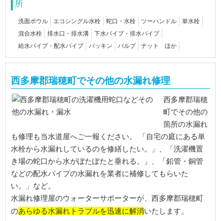
所
洗面ボウル
エコシングル水栓
蛇口・水栓
ツーハンドル
単水栓
混合水栓
排水口・排水溝
下水パイプ・排水パイプ
給水パイプ・配水パイプ
パッキン
バルブ
ナット ほか
西多摩郡瑞穂町でその他の水漏れ修理
西多摩郡瑞穂
町でその他の
箇所の水漏れ
も修理も当水道屋へご一報ください。 「自宅の庭にある単
水栓から水漏れしているのを修繕したい。」、「洗濯機置
き場の蛇口から水がぽたぽたと垂れる。」、「鉛管・銅管
などの配水パイプの水漏れを業者に補修してもらいた
い。」など。
水漏れ修理屋のウォーターサポーターが、西多摩郡瑞穂町
あらゆる水漏れトラブルを迅速に解消
の
いたします。