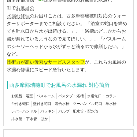
西多摩郡瑞穂
お風呂の
町で
水漏れ修理
のお困りごとは、西多摩郡瑞穂町対応のウォー
ターサポーターまでご相談ください。 「浴室の蛇口を締め
ても吐水口から水が出続ける。」、「浴槽のどこかからお
湯が漏れているようなので見てほしい。」、「バスルーム
のシャワーヘッドから水がずっと滴るので修繕したい。」
など。
技術力が高い優秀なサービススタッフ
が、これらお風呂の
水漏れ修理にスピード急行いたします。
西多摩郡瑞穂町でお風呂の水漏れ 対応箇所
お風呂
浴室
バスルーム
バスタブ・浴槽
水道蛇口・カラン
台付き蛇口
壁付き蛇口
混合水栓
ツーハンドル蛇口
単水栓
レバーハンドル
パッキン
バルブ
配水管・配水管
排水管・下水管 ほか