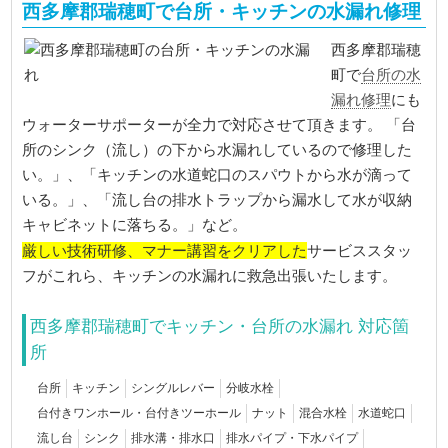
西多摩郡瑞穂町で台所・キッチンの水漏れ修理
西多摩郡瑞穂
町で
台所の水
漏れ修理
にも
ウォーターサポーターが全力で対応させて頂きます。 「台
所のシンク（流し）の下から水漏れしているので修理した
い。」、「キッチンの水道蛇口のスパウトから水が滴って
いる。」、「流し台の排水トラップから漏水して水が収納
キャビネットに落ちる。」など。
厳しい技術研修、マナー講習をクリアした
サービススタッ
フがこれら、キッチンの水漏れに救急出張いたします。
西多摩郡瑞穂町でキッチン・台所の水漏れ 対応箇
所
台所
キッチン
シングルレバー
分岐水栓
台付きワンホール・台付きツーホール
ナット
混合水栓
水道蛇口
流し台
シンク
排水溝・排水口
排水パイプ・下水パイプ