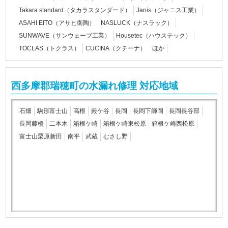
Takara standard（タカラスタンダード）
Janis（ジャニス工業）
ASAHI EITO（アサヒ衛陶）
NASLUCK（ナスラック）
SUNWAVE（サンウェーブ工業）
Housetec（ハウステック）
TOCLAS（トクラス）
CUCINA（クチーナ） ほか
西多摩郡瑞穂町の水漏れ修理 対応地域
石畑
駒形富士山
高根
殿ケ谷
長岡
長岡下師岡
長岡長谷部
長岡藤橋
二本木
箱根ケ崎
箱根ケ崎東松原
箱根ケ崎西松原
富士山栗原新田
南平
武蔵
むさし野