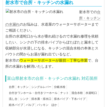
射水市で台所・キッチンの水漏れ
台
射水市での
所・キッチン
の水漏れ
のお悩みは、水道屋のウォーターサポーターまで
ご相談ください。
台所の水道蛇口から水が垂れ続けるので水漏れ修理を依頼
したい、シンクの下の排水パイプからぽたぽたと漏水して
収納部分が水浸しになる、キッチンの混合水栓の本体とス
パウトの間からお湯が漏れ出ているなど。
ウォーターサポーターが親切・丁寧な作業
射水市の
で、台
所の水漏れを解消いたします。
富山県射水市の台所・キッチンの水漏れ 対応箇所
台所
キッチン
シングルレバー
分岐水栓
台付きワンホール・台付きツーホール
ナット
混合水栓
水道蛇口
流し台
シンク
排水溝・排水口
排水パイプ・下水パイプ
給水パイプ
バルブ
パッキン ほか