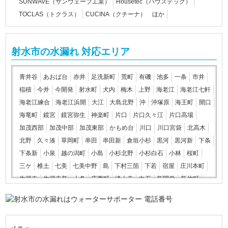
SUNWAVE（サンウェーブ工業）
Housetec（ハウステック）
TOCLAS（トクラス）
CUCINA（クチーナ） ほか
射水市の水漏れ 対応エリア
青井谷
あおば台
赤井
足洗新町
荒町
有磯
池多
一条
市井
稲積
今井
今開発
射水町
犬内
梅木
上野
海老江
海老江七軒
海老江練合
海老江浜開
大江
大島北野
沖
沖塚原
海王町
開口
海竜町
鏡宮
鏡宮弥生
神楽町
片口
片口久々江
片口高場
加茂西部
加茂中部
加茂東部
かもめ台
川口
川口宮袋
北高木
北野
久々湊
草岡町
串田
串田新
倉垣小杉
黒河
黒河新
下条
下条新
小泉
越の潟町
小島
小杉北野
小杉白石
小林
桜町
三ケ
椎土
七美
七美中野
島
下村三箇
下若
宿屋
庄川本町
生源寺
生源寺新
上条
庄西町
浄土寺
白石
新開発
新片町
新堀
摺出寺
善光寺
太閤町
太閤山
大門
大門新
大門本江
高木
高場新町
竹鼻
立町
棚田
中央町
塚越
作道
津幡江
円池
手崎
寺塚原
土合
東明七軒
東明中町
東明西町
東明東町