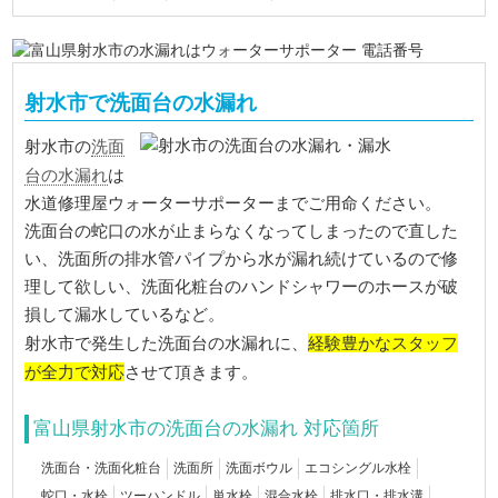
射水市で洗面台の水漏れ
洗面
射水市の
台の水漏れ
は
水道修理屋ウォーターサポーターまでご用命ください。
洗面台の蛇口の水が止まらなくなってしまったので直した
い、洗面所の排水管パイプから水が漏れ続けているので修
理して欲しい、洗面化粧台のハンドシャワーのホースが破
損して漏水しているなど。
経験豊かなスタッフ
射水市で発生した洗面台の水漏れに、
が全力で対応
させて頂きます。
富山県射水市の洗面台の水漏れ 対応箇所
洗面台・洗面化粧台
洗面所
洗面ボウル
エコシングル水栓
蛇口・水栓
ツーハンドル
単水栓
混合水栓
排水口・排水溝