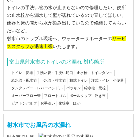
い。
トイレの手洗い管の水が止まらないので修理したい、便所
の止水栓から漏水して壁が濡れているので直してほしい、
便器と床の間から水が染み出しているので修繕してもらい
たいなど。
サービ
射水市のトラブル現場へ、ウォーターサポーターの
ススタッフが迅速出張
いたします。
富山県射水市のトイレの水漏れ 対応箇所
トイレ
便器
手洗い管・手洗い蛇口
止水栓
トイレタンク
給水管・配水管
下水管・排水管
和式トイレ
洋式トイレ
小便器
タンクレバー・レバーハンドル
パッキン
給水栓
元栓
オーバーフロー管
フロートゴム
ボールタップ
浮き玉
ピストンバルブ
お手洗い
化粧室 ほか
射水市でお風呂の水漏れ
お風