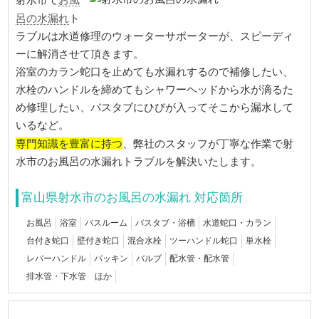
射水市で
呂の水漏れ
ト
ラブルは水道修理のウォーターサポーターが、スピーディ
ーに解消させて頂きます。
浴室のカラン蛇口を止めても水漏れするので補修したい、
水栓のハンドルを締めてもシャワーヘッドから水が滴るた
め修理したい、バスタブにひびが入ってそこから漏水して
いるなど。
専門知識を豊富に持つ
、弊社のスタッフが丁寧な作業で射
水市のお風呂の水漏れトラブルを解決いたします。
富山県射水市のお風呂の水漏れ 対応箇所
お風呂
浴室
バスルーム
バスタブ・浴槽
水道蛇口・カラン
台付き蛇口
壁付き蛇口
混合水栓
ツーハンドル蛇口
単水栓
レバーハンドル
パッキン
バルブ
配水管・配水管
排水管・下水管 ほか