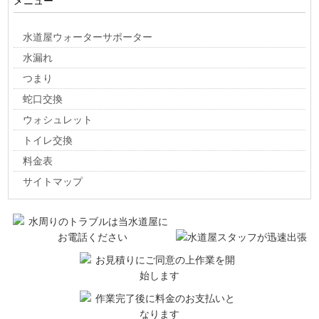
メニュー
土代
鳥取
殿村
中老田新
中新湊
中太閤山
中野
中村
奈呉の江
西新湊
西高木
西広上
二の丸町
入会地
布目
布目沢
水道屋ウォーターサポーター
野手
野村
橋下条
八幡町
八講
浜開新町
坂東
東太閤山
日宮
戸破
平野
広上
枇杷首
藤巻
二口
放生津町
朴木
堀内
水漏れ
堀江千石
堀岡
堀岡古明神
堀岡明神新
堀岡新明神
本開発
本江
つまり
本江北
本江三箇
本江利波
本江中
本江中新
本江西
本江後新
蛇口交換
本江針山
本江針山新
本江針山開
本江東
本江南
本田
本町
ウォシュレット
松木
三日曽根
水戸田
緑町
港町
南太閤山
南高木
宮袋
安吉
トイレ交換
八塚
山本新
山屋
流通センター水戸田
料金表
流通センター（青井谷１、２丁目）
若杉
若林
鷲塚
サイトマップ