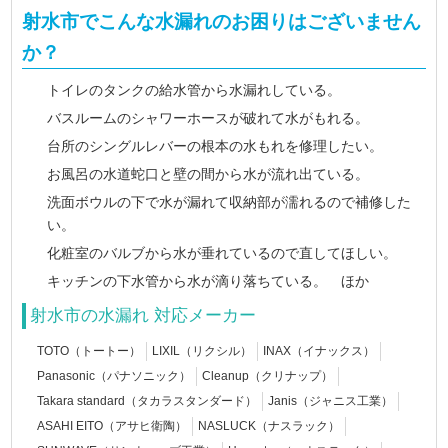
射水市でこんな水漏れのお困りはございません
か？
トイレのタンクの給水管から水漏れしている。
バスルームのシャワーホースが破れて水がもれる。
台所のシングルレバーの根本の水もれを修理したい。
お風呂の水道蛇口と壁の間から水が流れ出ている。
洗面ボウルの下で水が漏れて収納部が濡れるので補修した
い。
化粧室のバルブから水が垂れているので直してほしい。
キッチンの下水管から水が滴り落ちている。 ほか
射水市の水漏れ 対応メーカー
TOTO（トートー）
LIXIL（リクシル）
INAX（イナックス）
Panasonic（パナソニック）
Cleanup（クリナップ）
Takara standard（タカラスタンダード）
Janis（ジャニス工業）
ASAHI EITO（アサヒ衛陶）
NASLUCK（ナスラック）