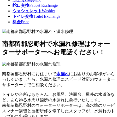
蛇口交換
Faucet Exchange
ウォシュレット
Washlet
トイレ交換
Toilet Exchange
料金
Price
南都留郡忍野村で水漏れ修理はウォー
ターサポーターへお電話ください！
南都留郡忍野村にお住まいで
水漏れ
にお困りのお客様がいら
っしゃいましたら、水漏れ修理にスピード対応のウォーター
サポーターまでご相談ください。
トイレや台所はもちろん、お風呂、洗面台、屋外の水道管な
ど、あらゆる水周り箇所の水漏れに急行いたします。
南都留郡忍野村のウォーターサポーターは、
高水準のサービ
スマナー講習と技術研修を修了したスタッフ
が、水漏れのト
ラブルに出張いたします。