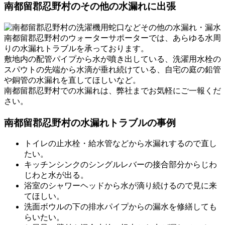
南都留郡忍野村のその他の水漏れに出張
南都留郡忍野村のウォーターサポーターでは、あらゆる水周
りの水漏れトラブルを承っております。
敷地内の配管パイプから水が噴き出している、洗濯用水栓の
スパウトの先端から水滴が垂れ続けている、自宅の庭の鉛管
や銅管の水漏れを直してほしいなど。
南都留郡忍野村での水漏れは、
弊社までお気軽に
ご一報くだ
さい。
南都留郡忍野村の水漏れトラブルの事例
トイレの止水栓・給水管などから水漏れするので直し
たい。
キッチンシンクのシングルレバーの接合部分からじわ
じわと水が出る。
浴室のシャワーヘッドから水が滴り続けるので見に来
てほしい。
洗面ボウルの下の排水パイプからの漏水を修繕しても
らいたい。