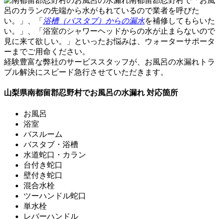
南都留郡忍野村で「お風
呂のカランの先端から水がもれているので業者を呼びた
い。」、「
浴槽（バスタブ）からの漏水
を補修してもらいた
い。」、「浴室のシャワーヘッドからの水が止まらないので
見に来て欲しい。」といったお悩みは、ウォーターサポータ
ーまでご用命ください。
経験豊富な弊社のサービススタッフ
が、お風呂の水漏れトラ
ブル解決にスピード急行させていただきます。
山梨県南都留郡忍野村でお風呂の水漏れ 対応箇所
お風呂
浴室
バスルーム
バスタブ・浴槽
水道蛇口・カラン
台付き蛇口
壁付き蛇口
混合水栓
ツーハンドル蛇口
単水栓
レバーハンドル