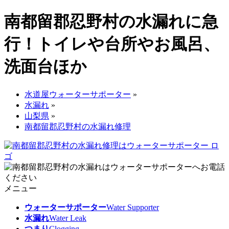
南都留郡忍野村の水漏れに急
行！トイレや台所やお風呂、
洗面台ほか
水道屋ウォーターサポーター
»
水漏れ
»
山梨県
»
南都留郡忍野村の水漏れ修理
メニュー
ウォーターサポーター
Water Supporter
水漏れ
Water Leak
つまり
Clogging