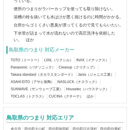
っている。
便所のつまりがラバーカップを使っても取り除けない。
浴槽の栓を抜いても水はけが悪く抜けるのに時間がかかる。
台所からゴミくさい悪臭が漂ってくるので見てもらいたい。
下水管が詰まって水が流れないので高圧洗浄を依頼した
い。 ほか
鳥取県のつまり 対応メーカー
TOTO（トートー）
LIXIL（リクシル）
INAX（イナックス）
Panasonic（パナソニック）
Cleanup（クリナップ）
Takara standard（タカラスタンダード）
Janis（ジャニス工業）
ASAHI EITO（アサヒ衛陶）
NASLUCK（ナスラック）
SUNWAVE（サンウェーブ工業）
Housetec（ハウステック）
TOCLAS（トクラス）
CUCINA（クチーナ） ほか
鳥取県のつまり 対応エリア
倉吉市
西伯郡大山町
西伯郡南部町
西伯郡日吉津村
西伯郡伯耆町