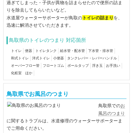
過ぎてしまった・子供が異物を詰まらせたので便所の詰ま
りを除去してもらいたいなど。
トイレの詰まり
水道屋ウォーターサポーターが鳥取の
を、
迅速に解消させていただきます。
鳥取県のトイレのつまり 対応箇所
トイレ
便器
トイレタンク
給水管・配水管
下水管・排水管
和式トイレ
洋式トイレ
小便器
タンクレバー・レバーハンドル
オーバーフロー管
フロートゴム
ボールタップ
浮き玉
お手洗い
化粧室 ほか
鳥取県でお風呂のつまり
お
鳥取県での
風呂のつまり
に関するトラブルは、水道修理のウォーターサポーターま
でご用命ください。