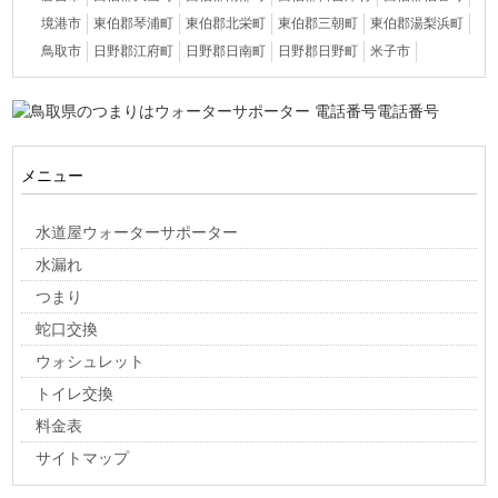
境港市
東伯郡琴浦町
東伯郡北栄町
東伯郡三朝町
東伯郡湯梨浜町
鳥取市
日野郡江府町
日野郡日南町
日野郡日野町
米子市
メニュー
水道屋ウォーターサポーター
水漏れ
つまり
蛇口交換
ウォシュレット
トイレ交換
料金表
サイトマップ