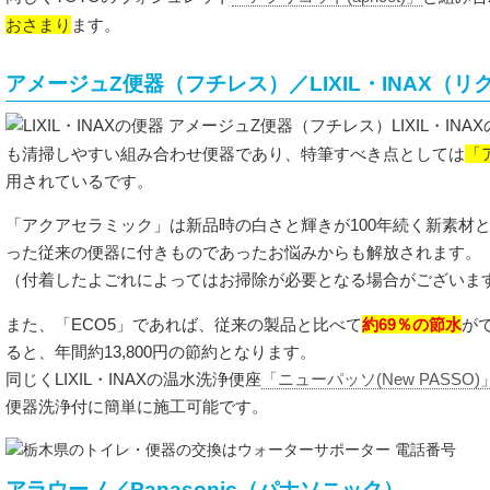
おさまり
ます。
アメージュZ便器（フチレス）／LIXIL・INAX（
LIXIL・INAX
「
も清掃しやすい組み合わせ便器であり、特筆すべき点としては
用されているです。
「アクアセラミック」は新品時の白さと輝きが100年続く新素材
った従来の便器に付きものであったお悩みからも解放されます。
（付着したよごれによってはお掃除が必要となる場合がございま
約69％の節水
また、「ECO5」であれば、従来の製品と比べて
が
ると、年間約13,800円の節約となります。
同じくLIXIL・INAXの温水洗浄便座
「ニューパッソ(New PASSO)
便器洗浄付に簡単に施工可能です。
アラウーノ／Panasonic（パナソニック）