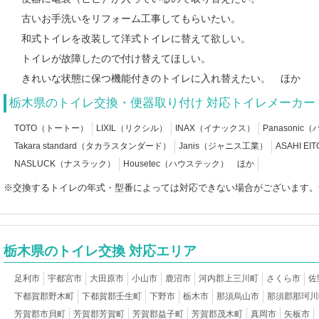
古いお手洗いをリフォーム工事してもらいたい。
和式トイレを改装して洋式トイレに替えて欲しい。
トイレが故障したので付け替えてほしい。
きれいな状態に保つ機能付きのトイレに入れ替えたい。 ほか
栃木県のトイレ交換・便器取り付け 対応トイレメーカー
TOTO（トートー）
LIXIL（リクシル）
INAX（イナックス）
Panasoni
Takara standard（タカラスタンダード）
Janis（ジャニス工業）
ASAHI 
NASLUCK（ナスラック）
Housetec（ハウステック） ほか
※交換するトイレの年式・型番によっては対応できない場合がございます。
栃木県のトイレ交換 対応エリア
足利市
宇都宮市
大田原市
小山市
鹿沼市
河内郡上三川町
さくら市
佐
下都賀郡野木町
下都賀郡壬生町
下野市
栃木市
那須烏山市
那須郡那珂川
芳賀郡市貝町
芳賀郡芳賀町
芳賀郡益子町
芳賀郡茂木町
真岡市
矢板市