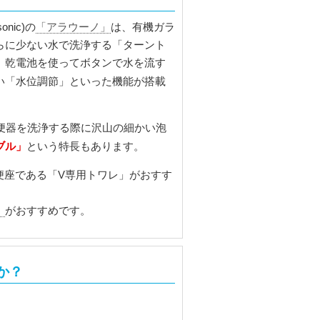
nic)の
「アラウーノ」
は、有機ガラ
らに少ない水で洗浄する「ターント
、乾電池を使ってボタンで水を流す
い「水位調節」といった機能が搭載
、便器を洗浄する際に沢山の細かい泡
ブル」
という特長もあります。
水便座である「V専用トワレ」がおすす
」
がおすすめです。
か？