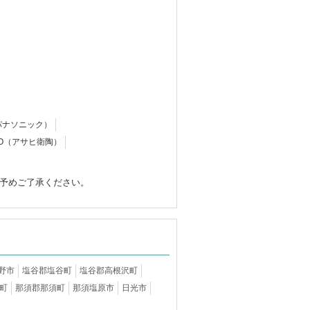
c（パナソニック）
EITO（アサヒ衛陶）
予めご了承ください。
野市
塩谷郡塩谷町
塩谷郡高根沢町
町
那須郡那須町
那須塩原市
日光市