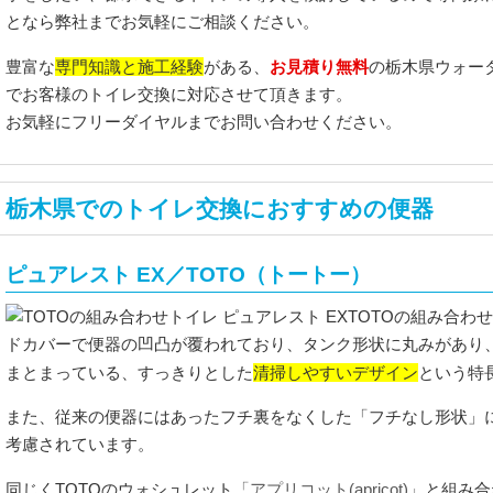
となら弊社までお気軽にご相談ください。
専門知識と施工経験
お見積り無料
豊富な
がある、
の栃木県ウォー
でお客様のトイレ交換に対応させて頂きます。
お気軽にフリーダイヤルまでお問い合わせください。
栃木県でのトイレ交換におすすめの便器
ピュアレスト EX／TOTO（トートー）
TOTOの組み合わ
ドカバーで便器の凹凸が覆われており、タンク形状に丸みがあり
清掃しやすいデザイン
まとまっている、すっきりとした
という特
また、従来の便器にはあったフチ裏をなくした「フチなし形状」
考慮されています。
同じくTOTOのウォシュレット
「アプリコット(apricot)」
と組み合