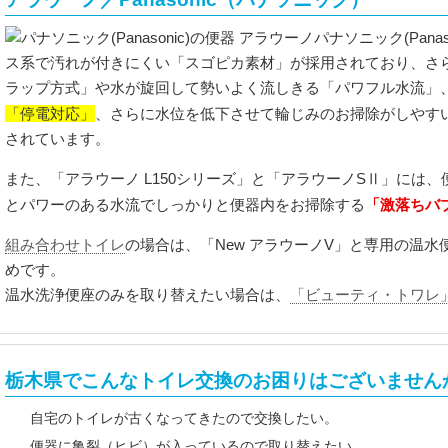
パナソニック(Panaso
ス系で汚れが付きにくい「スゴピカ素材」が採用されており、さ
ラップ方式」や水が旋回して勢いよく流しきる「パワフル水流」
「停電対応」
、さらに水位を低下させて輪じみのお掃除がしやす
されています。
また、「アラウーノ L150シリーズ」と「アラウーノSⅡ」には
「激落ちバ
とパワーのある水流でしっかりと便器内をお掃除する
組み合わせトイレ
の場合は、「New アラウーノV」と専用の温
めです。
温水洗浄便座のみを取り替えたい場合は、
「ビューティ・トワレ
栃木県でこんなトイレ交換のお困りはございません
自宅のトイレが古くなってきたので交換したい。
便器に亀裂（ヒビ）が入っているので取り替えたい。