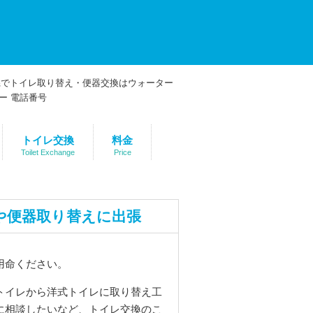
トイレ交換
料金
Toilet Exchange
Price
や便器取り替えに出張
用命ください。
トイレから洋式トイレに取り替え工
に相談したいなど、トイレ交換のこ